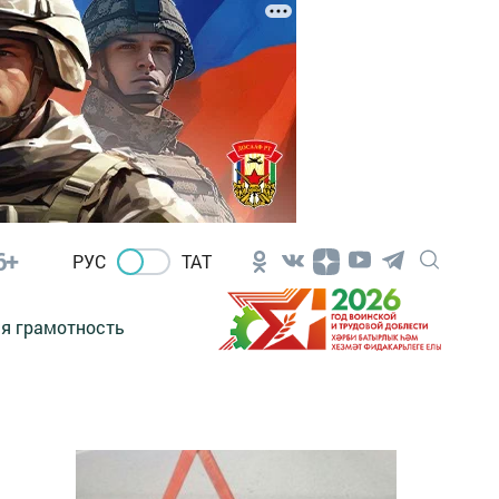
6+
РУС
ТАТ
я грамотность