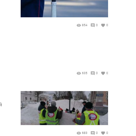
854
0
0
635
0
0
й
683
0
0