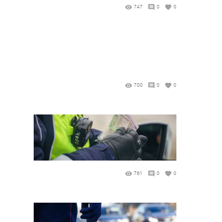
747
0
0
700
0
0
761
0
0