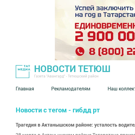
НОВОСТИ ТЕТЮШ
Газета "Авангард" - Тетюшский район
Главная
Рекламодателям
Наш коллек
Новости с тегом - гибдд рт
Трагедия в Актанышском районе: усталость водите
28 марта в Актанышском районе Татарстана произ