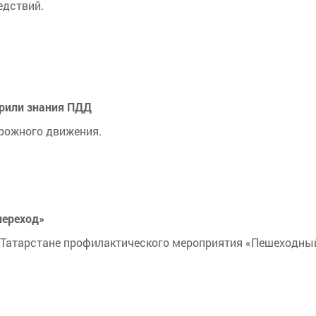
едствий.
ерили знания ПДД
орожного движения.
переход»
в Татарстане профилактического мероприятия «Пешеходны