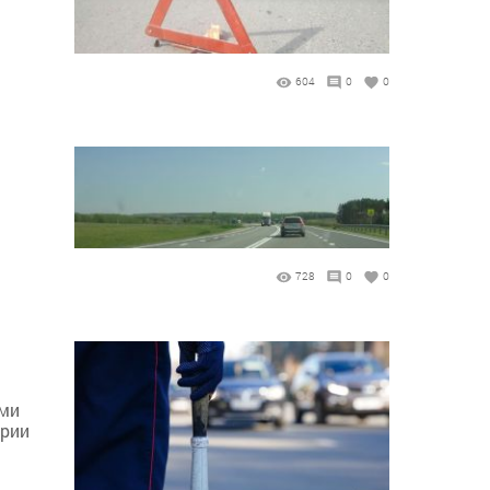
604
0
0
728
0
0
ыми
ории