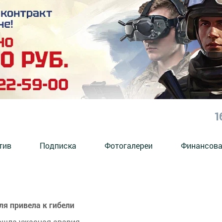
1
тив
Подписка
Фотогалереи
Финансова
ля привела к гибели
ошла ужасная авария.