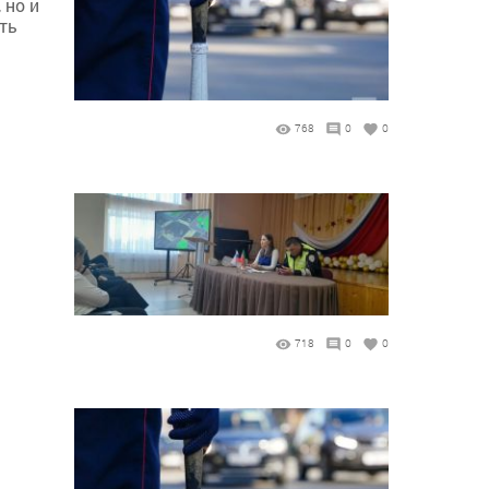
 но и
ть
768
0
0
и
718
0
0