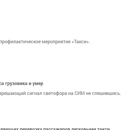
-профилактическое мероприя­тие «Такси».
са грузовика и умер
азрешающий сигнал светофора на СИМ не спешившись.
твляющих перевозку пассажиров легковыми такси