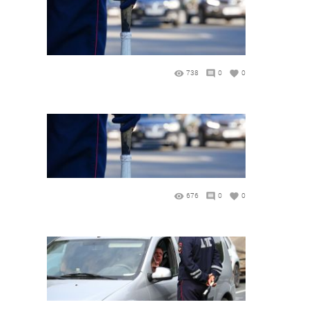
738
0
0
676
0
0