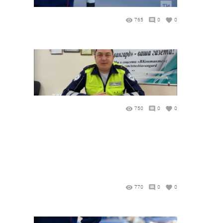
765
0
0
750
0
0
770
0
0