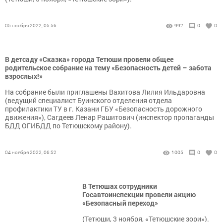
05 ноября 2022, 05:56
992
0
0
В детсаду «Сказка» города Тетюши провели общее
родительское собрание на тему «Безопасность детей – забота
взрослых!»
На собрание были приглашены Вахитова Лилия Ильдаровна
(ведущий специалист Буинского отделения отдела
профилактики ТУ в г. Казани ГБУ «Безопасность дорожного
движения»), Сагдеев Ленар Рашитович (инспектор пропаганды
БДД ОГИБДД по Тетюшскому району).
04 ноября 2022, 06:52
1005
0
0
В Тетюшах сотрудники
Госавтоинспекции провели акцию
«Безопасный переход»
(Тетюши, 3 ноября, «Тетюшские зори»).