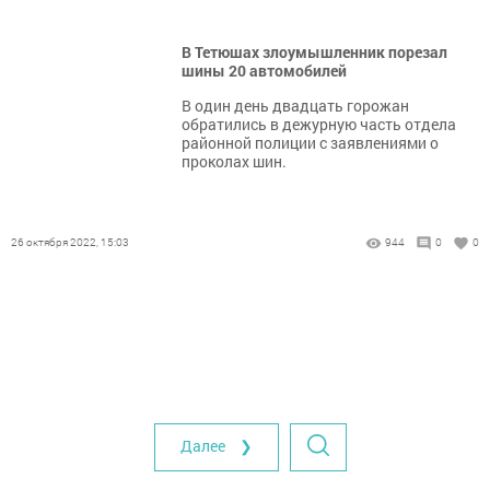
В Тетюшах злоумышленник порезал
шины 20 автомобилей
В один день двадцать горожан
обратились в дежурную часть отдела
районной полиции с заявлениями о
проколах шин.
26 октября 2022, 15:03
944
0
0
Далее ❯