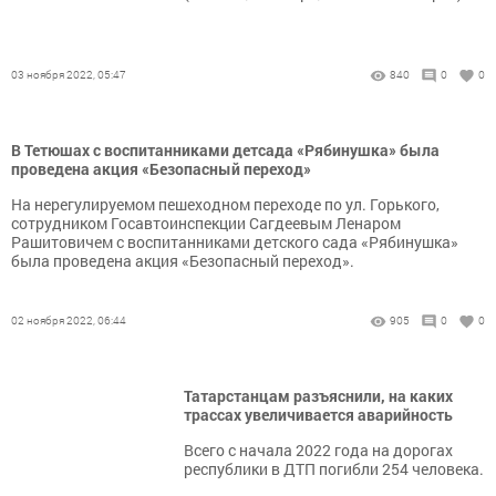
03 ноября 2022, 05:47
840
0
0
В Тетюшах с воспитанниками детсада «Рябинушка» была
проведена акция «Безопасный переход»
На нерегулируемом пешеходном переходе по ул. Горького,
сотрудником Госавтоинспекции Сагдеевым Ленаром
Рашитовичем с воспитанниками детского сада «Рябинушка»
была проведена акция «Безопасный переход».
02 ноября 2022, 06:44
905
0
0
Татарстанцам разъяснили, на каких
трассах увеличивается аварийность
Всего с начала 2022 года на дорогах
республики в ДТП погибли 254 человека.