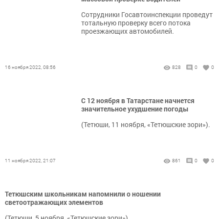
Сотрудники Госавтоинспекции проведут
тотальную проверку всего потока
проезжающих автомобилей.
16 ноября 2022, 08:56
828
0
0
С 12 ноября в Татарстане начнется
значительное ухудшение погоды
(Тетюши, 11 ноября, «Тетюшские зори»).
11 ноября 2022, 21:07
861
0
0
Тетюшским школьникам напомнили о ношении
светоотражающих элементов
(Тетюши, 5 ноября, «Тетюшские зори»).