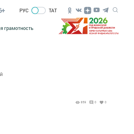
6+
РУС
ТАТ
я грамотность
ой
859
0
0