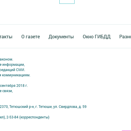
такты
О газете
Документы
Окно ГИБДД
Разн
аконом.
ме информации,
 редакций СМИ.
ым коммуникациям.
сентября 2018 г.
 связи,
70, Тетюшский р-н, г. Тетюши, ул. Свердлова, д. 59
ел), 2-53-84 (корреспонденты)