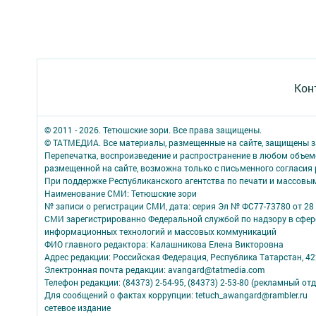
Кон
© 2011 - 2026. Тетюшские зори. Все права защищены.
© ТАТМЕДИА. Все материалы, размещенные на сайте, защищены з
Перепечатка, воспроизведение и распространение в любом объе
размещенной на сайте, возможна только с письменного согласия
При поддержке Республиканского агентства по печати и массов
Наименование СМИ: Тетюшские зори
№ записи о регистрации СМИ, дата: серия Эл № ФС77-73780 от 28 
СМИ зарегистрированно Федеральной службой по надзору в сфере
информационных технологий и массовых коммуникаций
ФИО главного редактора: Калашникова Елена Викторовна
Адрес редакции: Российская Федерация, Республика Татарстан, 4223
Электронная почта редакции: avangard@tatmedia.com
Телефон редакции: (84373) 2-54-95, (84373) 2-53-80 (рекламный отд
Для сообщений о фактах коррупции: tetuch_awangard@rambler.ru
сетевое издание