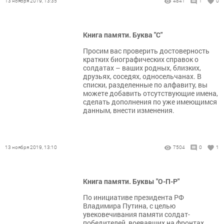
13 ноября 2019, 13:35
4841
1
0
Книга памяти. Буква "С"
Просим вас проверить достоверность
кратких биографических справок о
солдатах – ваших родных, близких,
друзьях, соседях, односельчанах. В
списки, разделенные по алфавиту, вы
можете добавить отсутствующие имена,
сделать дополнения по уже имеющимся
данным, внести изменения.
13 ноября 2019, 13:10
7504
0
1
Книга памяти. Буквы "О-П-Р"
По инициативе президента РФ
Владимира Путина, с целью
увековечивания памяти солдат-
победителей, воевавших на фронтах