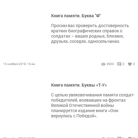
Книга памяти. Буква "Ф"
Просим вас проверить достоверность
кратких биографических справок о
солдатах – ваших родных, близких,
друзьях, соседях, односельчанах.
13 ноября 2019, 13:44
3900
0
0
Книга памяти. Буквы «Т-У»
С целью увековечивания памяти солдат-
победителей, воевавших на фронтах
Великой Отечественной войны
планируется издание книги «Они
вернулись с Победой».