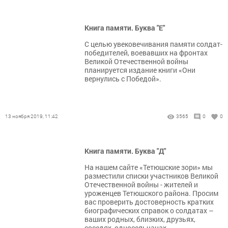
Книга памяти. Буква "Е"
С целью увековечивания памяти солдат-
победителей, воевавших на фронтах
Великой Отечественной войны
планируется издание книги «Они
вернулись с Победой».
13 ноября 2019, 11:42
3565
0
0
Книга памяти. Буква "Д"
На нашем сайте «Тетюшские зори» мы
разместили списки участников Великой
Отечественной войны - жителей и
уроженцев Тетюшского района. Просим
вас проверить достоверность кратких
биографических справок о солдатах –
ваших родных, близких, друзьях,
соседях, односельчанах.