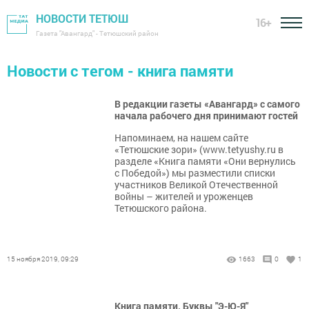
НОВОСТИ ТЕТЮШ
16+
Газета "Авангард" - Тетюшский район
Новости с тегом - книга памяти
В редакции газеты «Авангард» с самого
начала рабочего дня принимают гостей
Напоминаем, на нашем сайте
«Тетюшские зори» (www.tetyushy.ru в
разделе «Книга памяти «Они вернулись
с Победой») мы разместили списки
участников Великой Отечественной
войны – жителей и уроженцев
Тетюшского района.
15 ноября 2019, 09:29
1663
0
1
Книга памяти. Буквы "Э-Ю-Я"