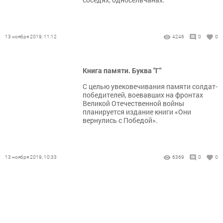
13 ноября 2019, 11:12
4246
0
0
Книга памяти. Буква "Г"
С целью увековечивания памяти солдат-
победителей, воевавших на фронтах
Великой Отечественной войны
планируется издание книги «Они
вернулись с Победой».
13 ноября 2019, 10:33
6369
0
0