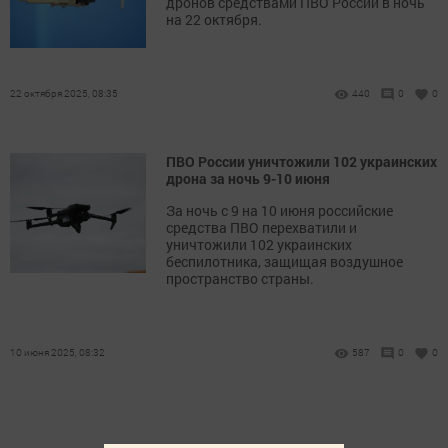
дронов средствами ПВО России в ночь
на 22 октября.
22 октября 2025, 08:35
440
0
0
ПВО России уничтожили 102 украинских
дрона за ночь 9-10 июня
За ночь с 9 на 10 июня российские
средства ПВО перехватили и
уничтожили 102 украинских
беспилотника, защищая воздушное
пространство страны.
10 июня 2025, 08:32
587
0
0