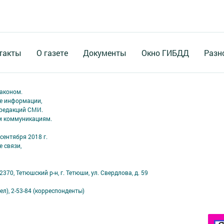
такты
О газете
Документы
Окно ГИБДД
Разн
аконом.
ме информации,
 редакций СМИ.
ым коммуникациям.
сентября 2018 г.
 связи,
70, Тетюшский р-н, г. Тетюши, ул. Свердлова, д. 59
ел), 2-53-84 (корреспонденты)