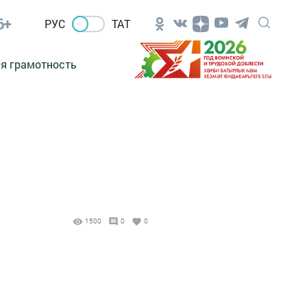
6+
РУС
ТАТ
я грамотность
1500
0
0