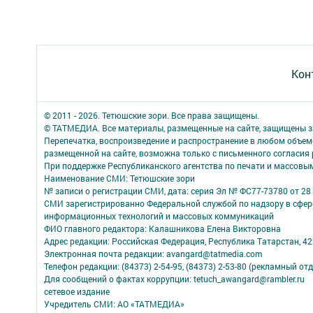
Кон
© 2011 - 2026. Тетюшские зори. Все права защищены.
© ТАТМЕДИА. Все материалы, размещенные на сайте, защищены з
Перепечатка, воспроизведение и распространение в любом объе
размещенной на сайте, возможна только с письменного согласия
При поддержке Республиканского агентства по печати и массов
Наименование СМИ: Тетюшские зори
№ записи о регистрации СМИ, дата: серия Эл № ФС77-73780 от 28 
СМИ зарегистрированно Федеральной службой по надзору в сфере
информационных технологий и массовых коммуникаций
ФИО главного редактора: Калашникова Елена Викторовна
Адрес редакции: Российская Федерация, Республика Татарстан, 4223
Электронная почта редакции: avangard@tatmedia.com
Телефон редакции: (84373) 2-54-95, (84373) 2-53-80 (рекламный отд
Для сообщений о фактах коррупции: tetuch_awangard@rambler.ru
сетевое издание
Учредитель СМИ: АО «ТАТМЕДИА»