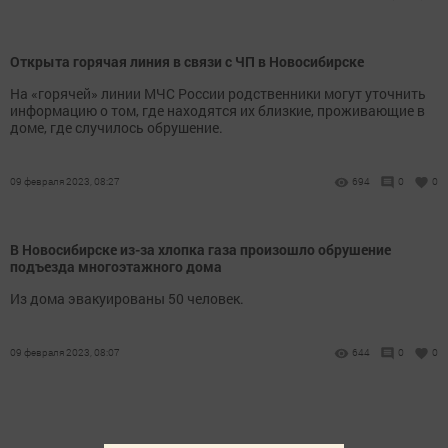
Открыта горячая линия в связи с ЧП в Новосибирске
На «горячей» линии МЧС России родственники могут уточнить
информацию о том, где находятся их близкие, проживающие в
доме, где случилось обрушение.
09 февраля 2023, 08:27
694
0
0
В Новосибирске из-за хлопка газа произошло обрушение
подъезда многоэтажного дома
Из дома эвакуированы 50 человек.
09 февраля 2023, 08:07
644
0
0