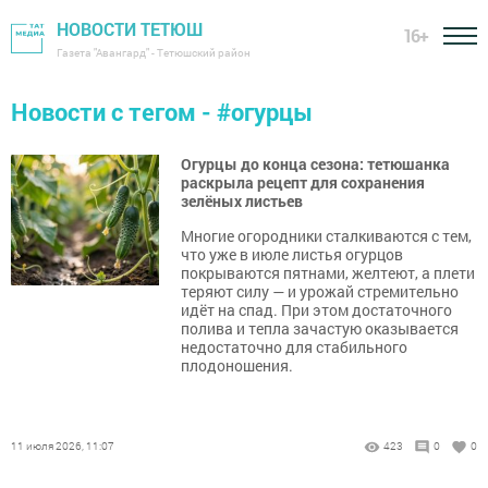
НОВОСТИ ТЕТЮШ
16+
Газета "Авангард" - Тетюшский район
Новости с тегом - #огурцы
Огурцы до конца сезона: тетюшанка
раскрыла рецепт для сохранения
зелёных листьев
Многие огородники сталкиваются с тем,
что уже в июле листья огурцов
покрываются пятнами, желтеют, а плети
теряют силу — и урожай стремительно
идёт на спад. При этом достаточного
полива и тепла зачастую оказывается
недостаточно для стабильного
плодоношения.
11 июля 2026, 11:07
423
0
0