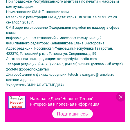
При поддержке Республиканского агентства по печати и массовым
коммуникациям.
Наименование СМИ: Тетюшские зори
№ записи о регистрации СМИ, дата: серия Эл № ФС77-73780 от 28
сентября 2018 г.
СМИ зарегистрированно Федеральной службой по надзору в сфере
связи,
информационных технологий и массовых коммуникаций
ФИО главного редактора: Калашникова Елена Викторовна
Адрес редакции: Российская Федерация, Республика Татарстан,
422370, Тетюшский р-н, г. Тетюши, ул. Свердлова, д. 59
Электронная почта редакции: avangard@tatmedia.com
Телефон редакции: (84373) 2-54-95, (84373) 2-53-80 (рекламный отдел),
2-53-84 (корреспонденты)
Для сообщений о фактах коррупции: tetuch_awangard@rambler.ru
сетевое издание
Учредитель СМИ: АО «ТАТМЕДИА»
Антикоррупционная политика
На канале Дзен "Новости Тетюш" -
АО «ТАТМЕДИА» использует «cookie»
для персонализации сервисов и
интересная и полезная информация
удобства пользователей сайтом.
Использование «cookie» можно отменить в настройках браузера.
Подпишитесь
Политика конфиденциальности