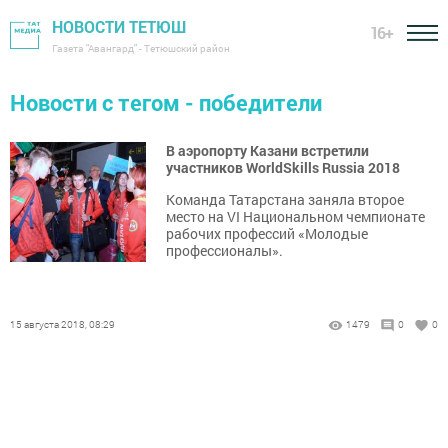
НОВОСТИ ТЕТЮШ
16+
Газета "Авангард" - Тетюшский район
Новости с тегом - победители
В аэропорту Казани встретили
участников WorldSkills Russia 2018
Команда Татарстана заняла второе
место на VI Национальном чемпионате
рабочих профессий «Молодые
профессионалы».
15 августа 2018, 08:29
1479
0
0