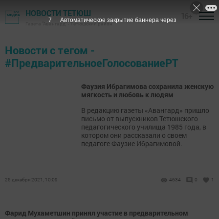
НОВОСТИ ТЕТЮШ
16+
7
Автоматическое закрытие баннера через
Газета "Авангард" - Тетюшский район
Новости с тегом -
#ПредварительноеГолосованиеРТ
Фаузия Ибрагимова сохранила женскую
мягкость и любовь к людям
В редакцию газеты «Авангард» пришло
письмо от выпускников Тетюшского
педагогического училища 1985 года, в
котором они рассказали о своем
педагоге ­Фаузие Ибрагимовой.
25 декабря 2021, 10:09
4634
0
1
Фарид Мухаметшин принял участие в предварительном