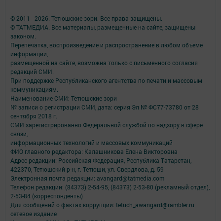
© 2011 - 2026. Тетюшские зори. Все права защищены.
© ТАТМЕДИА. Все материалы, размещенные на сайте, защищены
законом.
Перепечатка, воспроизведение и распространение в любом объеме
информации,
размещенной на сайте, возможна только с письменного согласия
редакций СМИ.
При поддержке Республиканского агентства по печати и массовым
коммуникациям.
Наименование СМИ: Тетюшские зори
№ записи о регистрации СМИ, дата: серия Эл № ФС77-73780 от 28
сентября 2018 г.
СМИ зарегистрированно Федеральной службой по надзору в сфере
связи,
информационных технологий и массовых коммуникаций
ФИО главного редактора: Калашникова Елена Викторовна
Адрес редакции: Российская Федерация, Республика Татарстан,
422370, Тетюшский р-н, г. Тетюши, ул. Свердлова, д. 59
Электронная почта редакции: avangard@tatmedia.com
Телефон редакции: (84373) 2-54-95, (84373) 2-53-80 (рекламный отдел),
2-53-84 (корреспонденты)
Для сообщений о фактах коррупции: tetuch_awangard@rambler.ru
сетевое издание