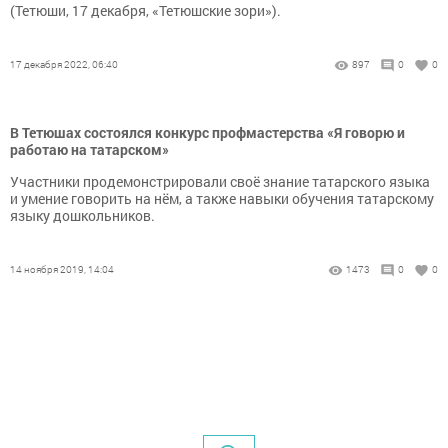
(Тетюши, 17 декабря, «Тетюшские зори»).
17 декабря 2022, 06:40
897
0
0
В Тетюшах состоялся конкурс профмастерства «Я говорю и
работаю на татарском»
Участники продемонстрировали своё знание татарского языка
и умение говорить на нём, а также навыки обучения татарскому
языку дошкольников.
14 ноября 2019, 14:04
1473
0
0