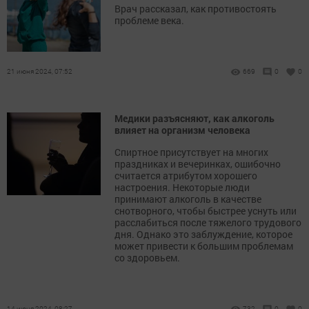
Врач рассказал, как противостоять
проблеме века.
21 июня 2024, 07:52
669
0
0
Медики разъясняют, как алкоголь
влияет на организм человека
Спиртное присутствует на многих
праздниках и вечеринках, ошибочно
считается атрибутом хорошего
настроения. Некоторые люди
принимают алкоголь в качестве
снотворного, чтобы быстрее уснуть или
расслабиться после тяжелого трудового
дня. Однако это заблуждение, которое
может привести к большим проблемам
со здоровьем.
14 июня 2024, 08:27
732
0
0