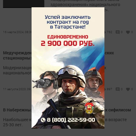
здравоохранения» национального
проекта «Здравоохранение».
16 марта 2024, 08:36
762
0
0
Медучреждения республики закупят 20 рентгеновских
стационарных аппаратов
Модернизация первичного звена пройдет в рамках
национального проекта «Здравоохранение».
11 августа 2023, 09:50
897
0
0
В Набережных Челнах фиксируют рост заболевших сифилисом
Наибольшее количество заболевших среди людей в возрасте
25-30 лет.