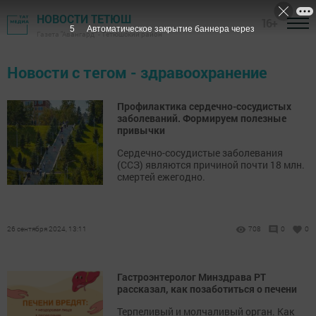
НОВОСТИ ТЕТЮШ
16+
5
Автоматическое закрытие баннера через
Газета "Авангард" - Тетюшский район
Новости с тегом - здравоохранение
Профилактика сердечно-сосудистых
заболеваний. Формируем полезные
привычки
Сердечно-сосудистые заболевания
(ССЗ) являются причиной почти 18 млн.
смертей ежегодно.
26 сентября 2024, 13:11
708
0
0
Гастроэнтеролог Минздрава РТ
рассказал, как позаботиться о печени
Терпеливый и молчаливый орган. Как