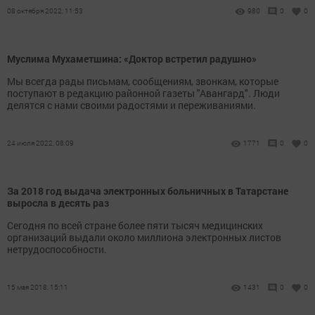
08 октября 2022, 11:53
980
0
0
Муслима Мухаметшина: «Доктор встретил радушно»
Мы всегда рады письмам, сообщениям, звонкам, которые
поступают в редакцию районной газеты "Авангард". Люди
делятся с нами своими радос­тями и переживаниями.
24 июля 2022, 08:09
1771
0
0
За 2018 год выдача электронных больничных в Татарстане
выросла в десять раз
Сегодня по всей стране более пяти тысяч медицинских
организаций выдали около миллиона электронных листов
нетрудоспособности.
15 мая 2018, 15:11
1431
0
0