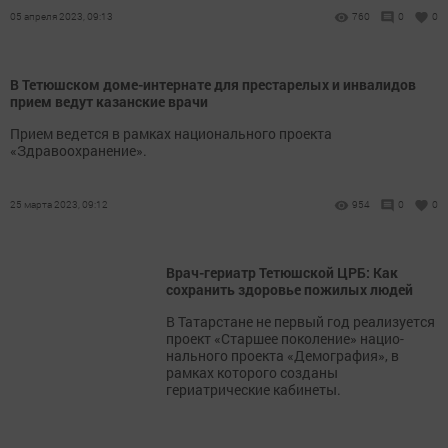
05 апреля 2023, 09:13
760
0
0
В Тетюшском доме-интернате для престарелых и инвалидов
прием ведут казанские врачи
Прием ведется в рамках национального проекта
«Здравоохранение».
25 марта 2023, 09:12
954
0
0
Врач-гериатр Тетюшской ЦРБ: Как
сохранить здоровье пожилых людей
В Татарстане не первый год реализуется
проект «Старшее поколение» нацио­
нального проекта «Демография», в
рамках которого созданы
гериатрические кабинеты.