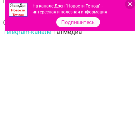
Подробнее: tatar-inform.ru
На канале Дзен "Новости Тетюш" -
интересная и полезная информация
Следите за самым важным и интересным в
Подпишитесь
Telegram-канале
Татмедиа
Читайте новости Татарстана в
национальном мессенджере MАХ:
https://max.ru/tatmedia
Перейти на страницу новости