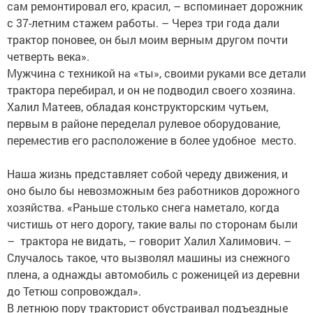
сам ремонтировал его, красил, – вспоминает дорожник
с 37-летним стажем работы. – Через три года дали
трактор поновее, он был моим верным другом почти
четверть века».
Мужчина с техникой на «ты», своими руками все детали
трактора перебирал, и он не подводил своего хозяина.
Халил Матеев, обладая конструкторским чутьем,
первым в районе переделал рулевое оборудование,
переместив его расположение в более удобное место.
Наша жизнь представляет собой череду движения, и
оно было бы невозможным без работников дорожного
хозяйства. «Раньше столько снега наметало, когда
чистишь от него дорогу, такие валы по сторонам были
– трактора не видать, – говорит Халил Халимович. –
Случалось такое, что вызволял машины из снежного
плена, а однажды автомобиль с роженицей из деревни
до Тетюш сопровож­дал».
В летнюю пору тракторист обустраивал подъездные