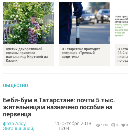
Кустик декоративной
В Татарстане проходит
В Татар
калины привезла
операция «Трезвый
38,2 км
жительнице Киртелей из
водитель»
планы 
Казани
по озд
ОБЩЕСТВО
Беби-бум в Татарстане: почти 5 тыс.
жительницам назначено пособие на
первенца
фото Алсу
20 октября 2018
1218
0
0
Зиганьшиной,
- 16:04