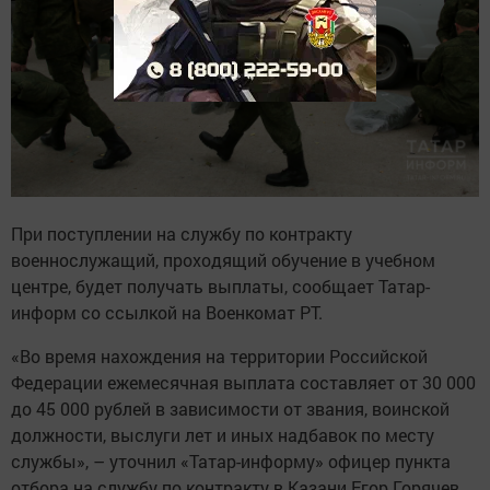
При поступлении на службу по контракту
военнослужащий, проходящий обучение в учебном
центре, будет получать выплаты, сообщает Татар-
информ со ссылкой на Военкомат РТ.
«Во время нахождения на территории Российской
Федерации ежемесячная выплата составляет от 30 000
до 45 000 рублей в зависимости от звания, воинской
должности, выслуги лет и иных надбавок по месту
службы», – уточнил «Татар-информу» офицер пункта
отбора на службу по контракту в Казани Егор Горячев.