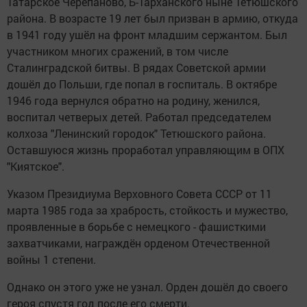
Татарское Черепаново, Б-Тарханского ныне Тетюшского
района. В возрасте 19 лет был призван в армию, откуда
в 1941 году ушёл на фронт младшим сержантом. Был
участником многих сражений, в том числе
Сталинградской битвы. В рядах Советской армии
дошёл до Польши, где попал в госпиталь. В октябре
1946 года вернулся обратно на родину, женился,
воспитал четверых детей. Работал председателем
колхоза "Ленинский городок" Тетюшского района.
Оставшуюся жизнь проработал управляющим в ОПХ
"Киятское".
Указом Президиума Верховного Совета СССР от 11
марта 1985 года за храбрость, стойкость и мужество,
проявленные в борьбе с немецкого - фашисткими
захватчиками, награждён орденом Отечественной
войны 1 степени.
Однако он этого уже не узнал. Орден дошёл до своего
героя спустя год после его смерти.