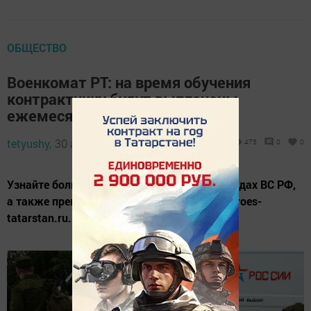
ОБЩЕСТВО
Военкомат РТ: на время обучения
контрактнику будут выплачены
ежемесячные выплаты
tetyushy,
30 апреля 2024 - 15:32
475
0
0
Узнайте больше о службе по контракту в рядах ВС РФ,
а также премиях, льготах и выплатах на heroes-
tatarstan.ru.