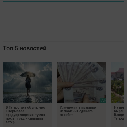
Топ 5 новостей
В Татарстане объявлено
Изменения в правилах
На при
штормовое
назначения единого
выращи
предупреждение: туман,
пособия
Владим
грозы, град и сильный
Тетюш
ветер