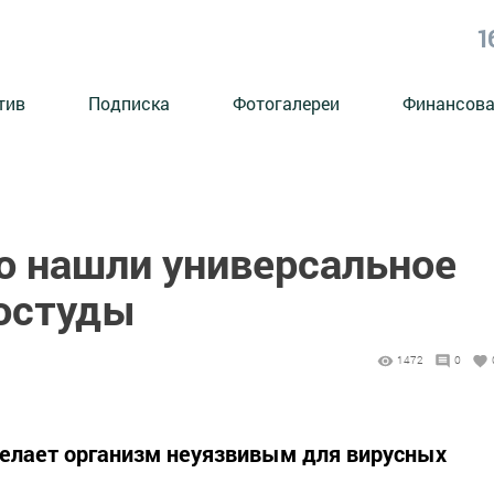
1
тив
Подписка
Фотогалереи
Финансова
о нашли универсальное
ростуды
1472
0
делает организм неуязвивым для вирусных