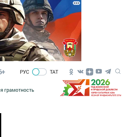
6+
РУС
ТАТ
я грамотность