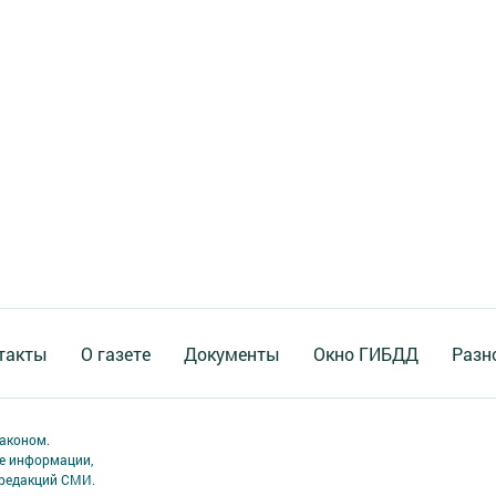
такты
О газете
Документы
Окно ГИБДД
Разн
аконом.
ме информации,
 редакций СМИ.