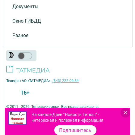
Документы
Окно ГИБДД
Разное
Телефон АО «ТАТМЕДИА»:
(843) 222 09 84
16+
© 2011 - 2026. Тетюшские зори. Все права защищены.
© ТАТМЕДИА. Все материалы, размещенные на сайте, защищены
На канале Дзен "Новости Тетюш" -
законом.
интересная и полезная информация
Перепечатка, воспроизведение и распространение в любом объеме
информации,
Подпишитесь
размещенной на сайте, возможна только с письменного согласия