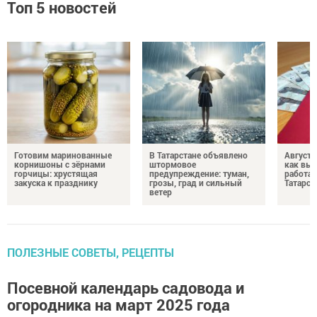
Топ 5 новостей
Готовим маринованные
В Татарстане объявлено
Августо
корнишоны с зёрнами
штормовое
как выр
горчицы: хрустящая
предупреждение: туман,
работа
закуска к празднику
грозы, град и сильный
Татарст
ветер
ПОЛЕЗНЫЕ СОВЕТЫ, РЕЦЕПТЫ
Посевной календарь садовода и
огородника на март 2025 года