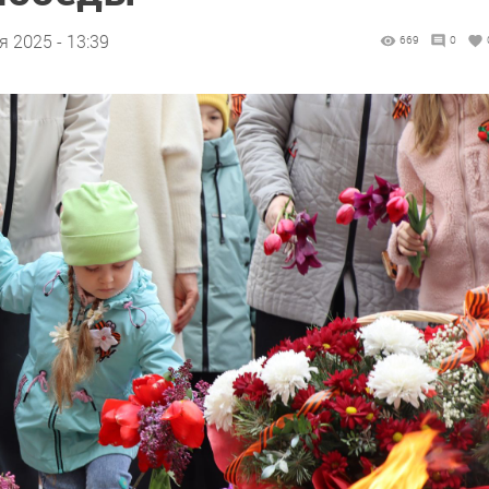
я 2025 - 13:39
669
0