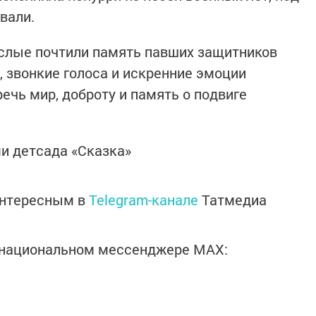
евали.
ослые почтили память павших защитников
, звонкие голоса и искренние эмоции
ечь мир, доброту и память о подвиге
и детсада «Сказка»
интересным в
Telegram-канале
Татмедиа
в национальном мессенджере MАХ: