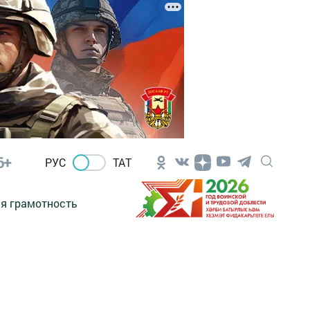
6+
РУС
ТАТ
я грамотность