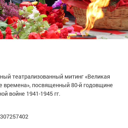
ный театрализованный митинг «Великая
се времена», посвященный 80-й годовщине
й войне 1941-1945 гг.
_307257402