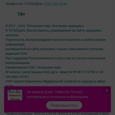
Телефон АО «ТАТМЕДИА»:
(843) 222 09 84
16+
© 2011 - 2026. Тетюшские зори. Все права защищены.
© ТАТМЕДИА. Все материалы, размещенные на сайте, защищены
законом.
Перепечатка, воспроизведение и распространение в любом объеме
информации,
размещенной на сайте, возможна только с письменного согласия
редакций СМИ.
При поддержке Республиканского агентства по печати и массовым
коммуникациям.
Наименование СМИ: Тетюшские зори
№ записи о регистрации СМИ, дата: серия Эл № ФС77-73780 от 28
сентября 2018 г.
СМИ зарегистрированно Федеральной службой по надзору в сфере
связи,
информационных технологий и массовых коммуникаций
На канале Дзен "Новости Тетюш" -
ФИО главного редактора: Калашникова Елена Викторовна
интересная и полезная информация
Адрес редакции: Российская Федерация, Республика Татарстан,
422370, Тетюшский р-н, г. Тетюши, ул. Свердлова, д. 59
Подпишитесь
Электронная почта редакции: avangard@tatmedia.com
Телефон редакции: (84373) 2-54-95, (84373) 2-53-80 (рекламный отдел),