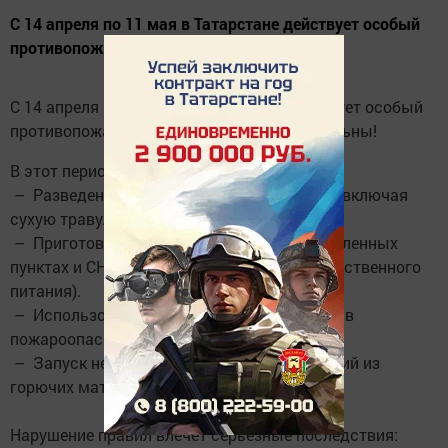
С 14 апреля по 11 мая в Татарстане действует особый
противопожарный режим.
С 14 апреля по 11 мая в Татарстане действует особый
противопожарный режим. Будьте внимательны!
В этот период строго запрещено:
– Разведение костров и сжигание мусора, включая
сухую траву.
– Приготовление пищи на мангалах в населенных
пунктах и СНТ (исключение – объекты общественного
питания).
– Использование пиротехники 1-3 классов в
пожароопасных местах.
– Запуск неуправляемых летающих изделий из
горючих материалов.
Нарушение правил влечет серьезные последствия: