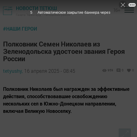
НОВОСТИ ТЕТЮШ
16+
4
Автоматическое закрытие баннера через
Газета "Авангард" - Тетюшский район
#НАШИ ГЕРОИ
Полковник Семен Николаев из
Зеленодольска удостоен звания Героя
России
tetyushy,
16 апреля 2025 - 08:45
959
0
0
Полковник Николаев был награжден за эффективные
действия, способствовавшие освобождению
нескольких сел в Южно-Донецком направлении,
включая Великую Новоселку.