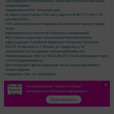
При поддержке Республиканского агентства по печати и массовым
коммуникациям.
Наименование СМИ: Тетюшские зори
№ записи о регистрации СМИ, дата: серия Эл № ФС77-73780 от 28
сентября 2018 г.
СМИ зарегистрированно Федеральной службой по надзору в сфере
связи,
информационных технологий и массовых коммуникаций
ФИО главного редактора: Калашникова Елена Викторовна
Адрес редакции: Российская Федерация, Республика Татарстан,
422370, Тетюшский р-н, г. Тетюши, ул. Свердлова, д. 59
Электронная почта редакции: avangard@tatmedia.com
Телефон редакции: (84373) 2-54-95, (84373) 2-53-80 (рекламный отдел),
2-53-84 (корреспонденты)
Для сообщений о фактах коррупции: tetuch_awangard@rambler.ru
сетевое издание
Учредитель СМИ: АО «ТАТМЕДИА»
Антикоррупционная политика
На канале Дзен "Новости Тетюш" -
АО «ТАТМЕДИА» использует «cookie»
для персонализации сервисов и
интересная и полезная информация
удобства пользователей сайтом.
Использование «cookie» можно отменить в настройках браузера.
Подпишитесь
Политика конфиденциальности