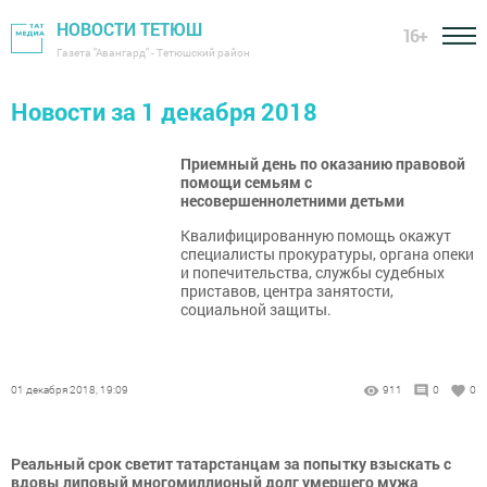
НОВОСТИ ТЕТЮШ
16+
Газета "Авангард" - Тетюшский район
Новости за 1 декабря 2018
Приемный день по оказанию правовой
помощи семьям с
несовершеннолетними детьми
Квалифицированную помощь окажут
специалисты прокуратуры, органа опеки
и попечительства, службы судебных
приставов, центра занятости,
социальной защиты.
01 декабря 2018, 19:09
911
0
0
Реальный срок светит татарстанцам за попытку взыскать с
вдовы липовый многомиллионый долг умершего мужа