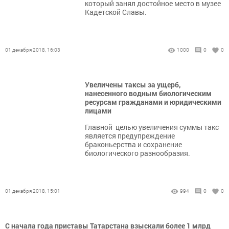
который занял достойное место в музее
Кадетской Славы.
01 декабря 2018, 16:03
1000
0
0
Увеличены таксы за ущерб,
нанесенного водным биологическим
ресурсам гражданами и юридическими
лицами
Главной целью увеличения суммы такс
является предупреждение
браконьерства и сохранение
биологического разнообразия.
01 декабря 2018, 15:01
994
0
0
С начала года приставы Татарстана взыскали более 1 млрд