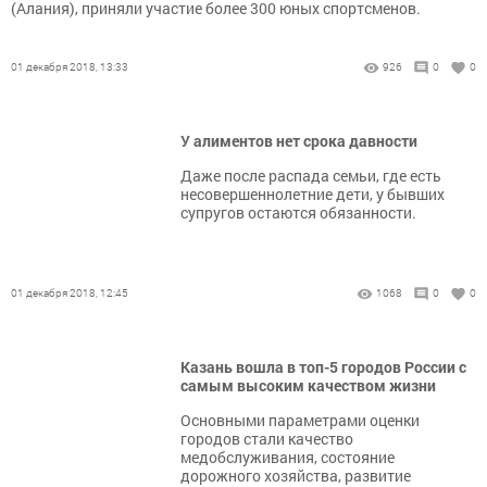
(Алания), ­приняли участие более 300 юных спортсменов.
01 декабря 2018, 13:33
926
0
0
У алиментов нет срока давности
Даже после распада семьи, где есть
несовершеннолетние дети, у бывших
супругов остаются обязанности.
01 декабря 2018, 12:45
1068
0
0
Казань вошла в топ-5 городов России с
самым высоким качеством жизни
Основными параметрами оценки
городов стали качество
медобслуживания, состояние
дорожного хозяйства, развитие