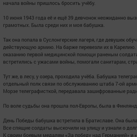
начала войны пришлось бросить учёбу.
10 июня 1943 года её и ещё 39 девчонок неожиданно выз
грамотных. Была среди них и моя бабушка.
Так она попала в Суслонгерские лагеря, где девушек обуч
действующую армию. На барже перевезли их в Карелию. 
оказанию первой медицинской помощи раненым солдатам
встретились с ужасами войны, помогали санитарам, стр
Тут же, в лесу, у озера, проходила учёба. Бабушка телег
отдельный полк связи по обслуживанию штаба 7-ой арми
Морзе телеграфисткой, передавала зашифрованные рад
По воле судьбы она прошла пол-Европы, была в Финлянди
День Победы бабушка встретила в Братиславе. Она была 
Все спящие солдаты выскочили на улицу и узнали о дол
К своим боевым медалям «За победу над Германией» и «