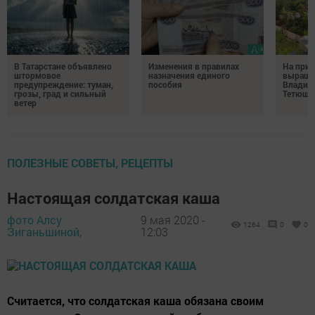
В Татарстане объявлено
Изменения в правилах
На при
штормовое
назначения единого
выращи
предупреждение: туман,
пособия
Владим
грозы, град и сильный
Тетюш
ветер
ПОЛЕЗНЫЕ СОВЕТЫ, РЕЦЕПТЫ
Настоящая солдатская каша
фото Алсу
9 мая 2020 -
1264
0
0
Зиганьшиной,
12:03
Считается, что солдатская каша обязана своим