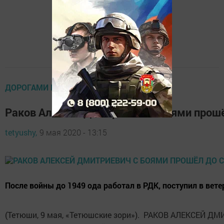
ДОРОГАМИ ПОБЕДЫ
Раков Алексей Дмитриевич с боями прошё
tetyushy,
9 мая 2020 - 13:15
После войны до 1949 ода работал в РДК, поступил в вет
(Тетюши, 9 мая, «Тетюшские зори»). РАКОВ АЛЕКСЕЙ ДМИ