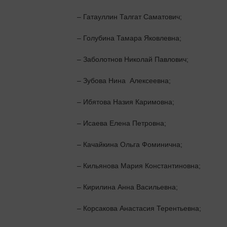
– Гатауллин Талгат Саматович;
– Голубина Тамара Яковлевна;
– Заболотнов Николай Павлович;
– Зубова Нина  Алексеевна;
– Ибятова Назия Каримовна;
– Исаева Елена Петровна;
– Качайкина Ольга Фоминична;
– Кильянова Мария Константиновна;
– Кирилина Анна Васильевна;
– Корсакова Анастасия Терентьевна;