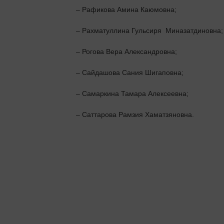
– Рафикова Амина Каюмовна;
– Рахматуллина Гульсиря  Миназатдиновна;
– Рогова Вера Александровна;
– Сайдашова Сания Шигаповна;
– Самаркина Тамара Алексеевна;
– Саттарова Рамзия Хаматзяновна.