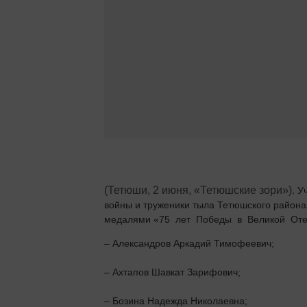
(Тетюши, 2 июня, «Тетюшские зори»).
У
войны и труженики тыла Тетюшского район
медалями «75  лет  Победы  в  Великой  Оте
– Александров Аркадий Тимофеевич;
– Ахтапов Шавкат Зарифович;
– Бозина Надежда Николаевна;