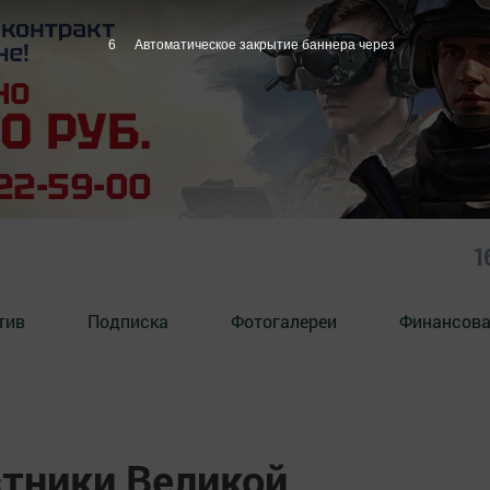
5
Автоматическое закрытие баннера через
1
тив
Подписка
Фотогалереи
Финансова
стники Великой