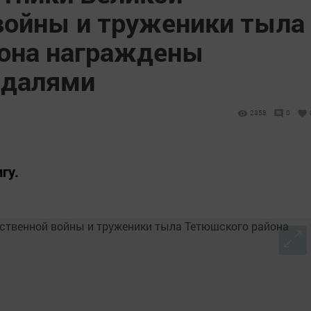
войны и труженики тыла
она награждены
едалями
2358
0
гу.