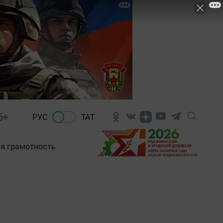
6+
РУС
ТАТ
я грамотность