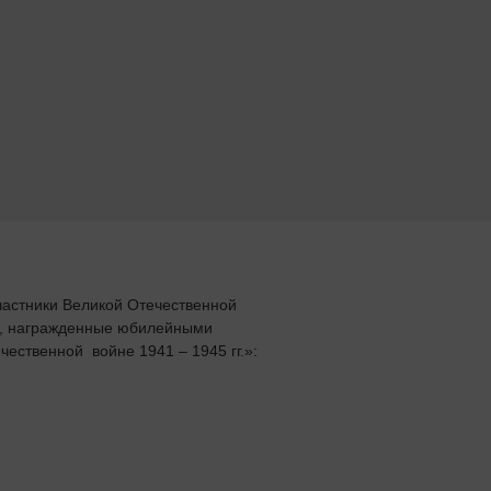
частники Великой Отечественной 
а, награжденные юбилейными 
чественной  войне 1941 – 1945 гг.»: