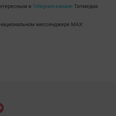
интересным в
Telegram-канале
Татмедиа
в национальном мессенджере MАХ: