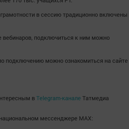
лее 170 тыс. учащихся РТ.
 грамотности в сессию традиционно включены
е вебинаров, подключиться к ним можно
по подключению можно ознакомиться на сайте
интересным в
Telegram-канале
Татмедиа
в национальном мессенджере MАХ: