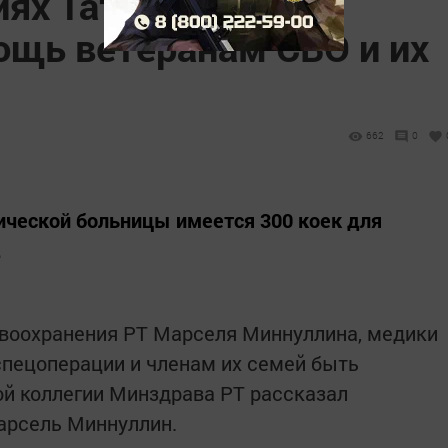
ях Татарстана
щь ветеранам СВО и их
662
0
ической больницы имеется 300 коек для
.
воохранения РТ Марселя Миннуллина, медики
пецоперации и членам их семей быть
ой коллегии Минздрава РТ рассказал
арсель Миннуллин.