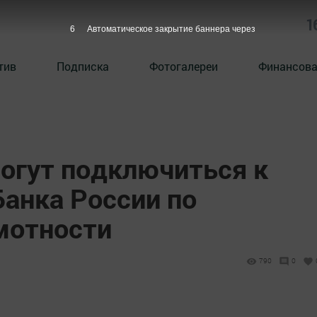
1
5
Автоматическое закрытие баннера через
тив
Подписка
Фотогалереи
Финансова
огут подключиться к
Банка России по
мотности
790
0