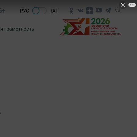
6+
РУС
ТАТ
я грамотность
0