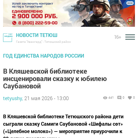
НОВОСТИ ТЕТЮШ
16+
Газета "Авангард" - Тетюшский район
ГОД ЕДИНСТВА НАРОДОВ РОССИИ
В Кляшевской библиотеке
инсценировали сказку к юбилею
Саубановой
tetyushy,
21 мая 2026 - 13:00
441
0
0
В Кляшевской библиотеке Тетюшского района дети
сыграли сказку Самиги Саубановой «Шифалы сөт»
(«Целебное молоко») — мероприятие приурочили к