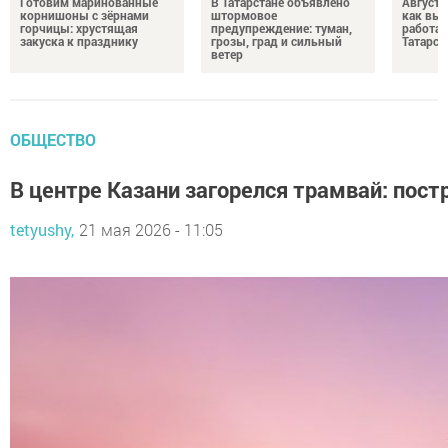
Готовим маринованные
В Татарстане объявлено
Августо
корнишоны с зёрнами
штормовое
как выр
горчицы: хрустящая
предупреждение: туман,
работа
закуска к празднику
грозы, град и сильный
Татарст
ветер
ОБЩЕСТВО
В центре Казани загорелся трамвай: пос
tetyushy,
21 мая 2026 - 11:05