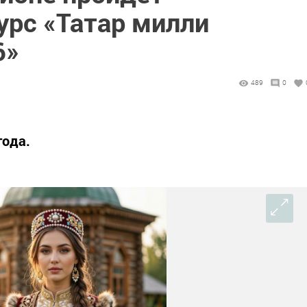
урс «Татар милли
6»
489
0
года.