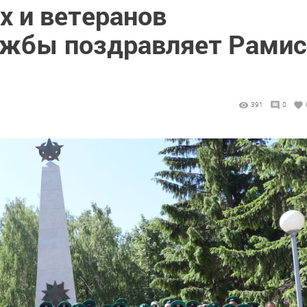
 и ветеранов
ужбы поздравляет Рамис
391
0