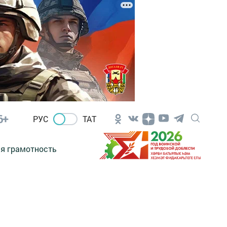
6+
РУС
ТАТ
я грамотность