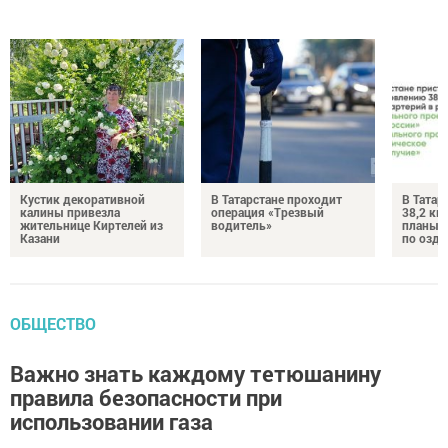
Кустик декоративной
В Татарстане проходит
В Татар
калины привезла
операция «Трезвый
38,2 км
жительнице Киртелей из
водитель»
планы 
Казани
по озд
ОБЩЕСТВО
Важно знать каждому тетюшанину
правила безопасности при
использовании газа