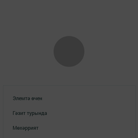
Элемтә өчен
Гәзит турында
Мөхәррият