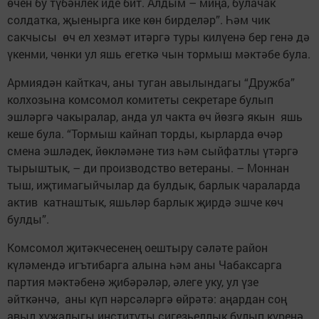
өчен бу түбәнлек иде бит. Алдым – миңа, булачак
солдатка, җыенырга ике көн бирделәр”. Һәм чик
сакчысы өч ел хезмәт итәргә туры килүенә бер генә дә
үкенми, чөнки ул яшь егеткә чын тормыш мәктәбе була.
Армиядән кайткач, аны туган авылындагы “Дружба”
колхозына комсомол комитеты сек­ретаре булып
эшләргә чакыралар, анда ул чакта өч йөзгә якын яшь
кеше була. “Тормыш кайнап торды, кырларда өчәр
смена эшләдек, йөкләмәне тиз һәм сыйфатлы үтәргә
тырыштык, – ди производство ветераны. – Моннан
тыш, иҗтимагыйчылар да булдык, барлык чараларда
актив катнаштык, яшьләр барлык җирдә эшче көч
булды”.
Комсомол җитәкчесенең оештыру сәләте район
күләмендә игътибарга алына һәм аны Чабаксарга
партия мәктәбенә җибәрәләр, әлеге уку, ул үзе
әйткәнчә, аны күп нәрсәләргә өйрәтә: аңардан соң
авыл хуҗалыгы институты сигезьеллык булып күренә.