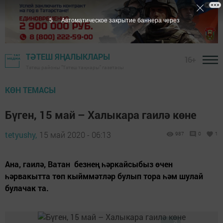
5
Автоматическое закрытие баннера через
ТӘТЕШ ЯҢАЛЫКЛАРЫ
16+
Тәтеш районы "Тәтеш таңнары" газетасы
КӨН ТЕМАСЫ
Бүген, 15 май – Халыкара гаилә көне
tetyushy,
15 май 2020 - 06:13
987
0
1
Ана, гаилә, Ватан без­нең һәркайсыбыз өчен
һәрвакытта төп кыйм­мәтләр булып тора һәм шулай
булачак та.