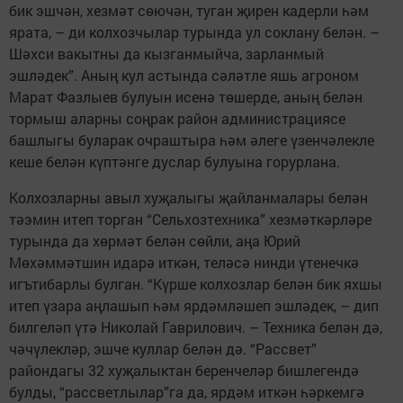
бик эшчән, хезмәт сөючән, туган җирен кадерли һәм
ярата, – ди колхозчылар турында ул соклану белән. –
Шәхси вакытны да кызганмыйча, зарланмый
эшләдек”. Аның кул астында сәләтле яшь агроном
Марат Фазлыев булуын исенә төшерде, аның белән
тормыш аларны соңрак район админис­трациясе
башлыгы буларак очраштыра һәм әлеге үзенчәлекле
кеше белән күптәнге дуслар булуы­на ­горурлана.
Колхозларны авыл хуҗалыгы җайланмалары белән
тәэмин итеп торган “Сельхозтехника” хезмәткәрләре
турында да хөрмәт белән сөйли, аңа Юрий
Мөхәммәтшин идарә иткән, теләсә нинди үтенечкә
игътибарлы булган. “Күрше колхозлар белән бик яхшы
итеп үзара аңлашып һәм ярдәмләшеп эшләдек, – дип
билгеләп үтә Николай Гаврилович. – ­Техника белән дә,
чәчүлекләр, эшче куллар белән дә. “Рассвет”
райондагы 32 хуҗалыктан беренчеләр бишлегендә
булды, “рассветлылар”га да, ярдәм иткән һәркемгә