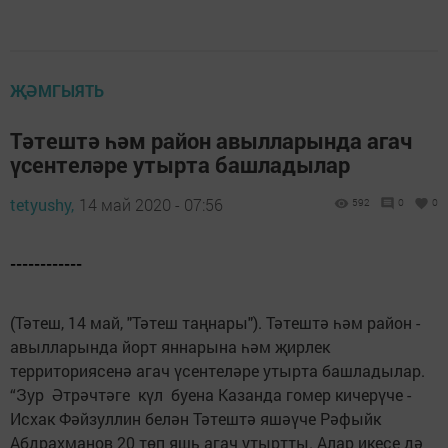
ҖӘМГЫЯТЬ
Тәтештә һәм район ­авылларында агач
үсен­теләре утырта ­баш­ладылар
tetyushy,
14 май 2020 - 07:56
592
0
0
------------
(Тәтеш, 14 май, "Тәтеш таңнары"). Тәтештә һәм район ­
авылларында йорт яннарына һәм җирлек
территориясенә агач үсен­теләре ­утырта ­баш­ладылар.
“Зур Әт­рәчтәге күл бу­ена Казанда гомер кичерүче ­
Исхак Фәйзуллин бе­лән Тәтештә яшәүче Рә­фыйк
Абдрахманов 20 төп яшь агач утыртты. Алар икесе дә