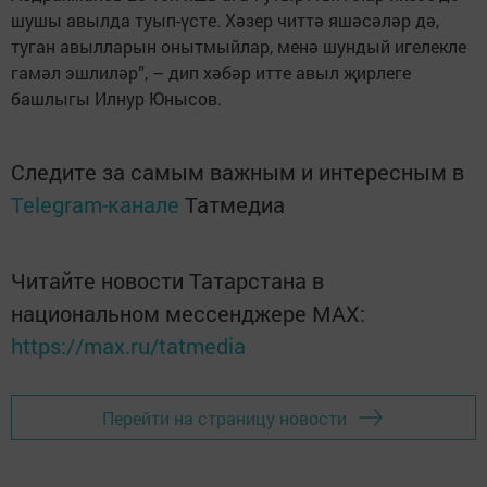
шушы авылда туып-үсте. Хә­зер читтә яшәсәләр дә,
туган авылларын онытмыйлар, менә шундый игелекле
гамәл эшлиләр”, – дип хәбәр итте авыл җирлеге
башлыгы ­Илнур Юнысов.
Следите за самым важным и интересным в
Telegram-канале
Татмедиа
Читайте новости Татарстана в
национальном мессенджере MАХ:
https://max.ru/tatmedia
Перейти на страницу новости