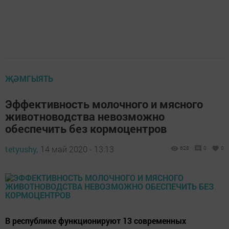
ҖӘМГЫЯТЬ
Эффективность молочного и мясного
животноводства невозможно
обеспечить без кормоцентров
tetyushy,
14 май 2020 - 13:13
628
0
0
В республике функционируют 13 современных