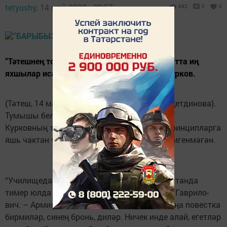
tetyushy,
14 май 2020 - 09:57
692
0
0
“Тәтешнең товар җитештерүчеләре һәрвакытта иң
яхшылар исәбендә булды”, – ди Николай Курков.
(Тәтеш, 14 май, "Тәтеш таңнары", Галина Таҗетдинова).
Тумышы белән Урюмнан булган Николай
Курковның теге яки бу вакыйгаларга һәм принципларга
яшь чактан үз карашы булган, ул алардан чигенмәгән.
“Училище­дан соң, юллама буенча Башкортстанда
тимер юлда эшләдем, – дип сөйли Николай Гаврило­
вич. – Армиядә хезмәт итәр чак җитте, ә миңа повестка
бирмиләр, синең бронь, диләр. Ничек инде алай, егетләр