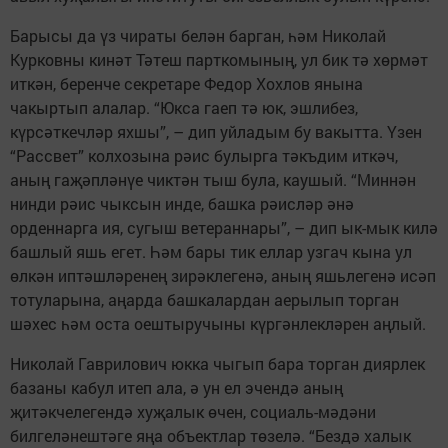
Барысы да үз чираты белән барган, һәм Николай
Курковны кинәт Тәтеш парткомының, ул бик тә хөрмәт
иткән, беренче сек­ретаре Федор Хохлов янына
чакыртып алалар. “Юкса гаеп тә юк, эшлибез,
күрсәткечләр яхшы”, – дип уйладым бу вакытта. Үзен
“Рассвет” колхозына рәис булырга тәкъдим иткәч,
аның гаҗәпләнүе чиктән тыш була, кау­шый. “Миннән
нинди рәис чыксын инде, башка рәисләр әнә
орденнарга ия, сугыш ветераннары”, – дип ык-мык килә
башлый яшь егет. Һәм бары тик еллар узгач кына ул
өлкән иптәшләренең зирәклегенә, аның яшьлегенә исәп
тотуларына, аңарда башкалардан аерылып торган
шәхес һәм оста оештыручыны күргәнлекләрен аңлый.
Николай Гаврилович юкка чыгып бара торган диярлек
базаны кабул итеп ала, ә ун ел эчендә аның
җитәкчелегендә хуҗалык өчен, социаль-мәдәни
билгеләнештәге яңа объектлар төзелә. “Бездә халык