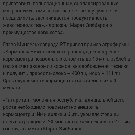
приготовить полнорационные, сбалансированные
микроэлементами корма, за счет чего улучшается
поедаемость, увеличивается продуктивность
животноводства», - доложил Марат Зяббаров о
преимуществе новшества.
Глава Минсельхозпрода РТ привел пример агрофирмы
«Кармалы» Нижнекамского района, где внедрение
кормоцентра позволило экономить до 16 млн. рублей в
год за счет экономии кормов, высвобождения техники
и получить прирост молока – 400 тн, мяса – 111 тн.
Срок окупаемости кормоцентра составил всего 3
месяца.
«Татарстан - молочная республика, для дальнейшего
роста необходимо повсеместно внедрять
кормоцентры. Ими должны быть укомплектованы
новые строящиеся 20 молочных комплексов на 27 тыс.
голов», - отметил Марат Зяббаров.