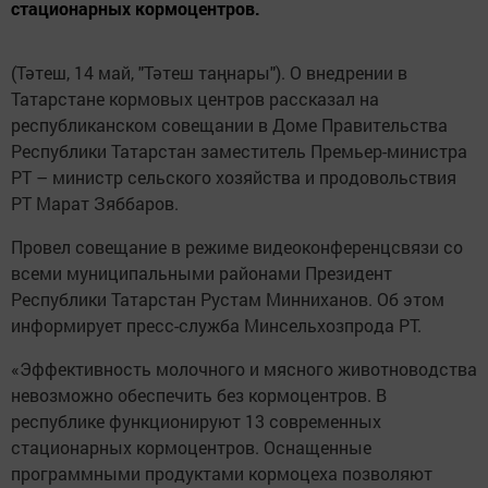
стационарных кормоцентров.
(Тәтеш, 14 май, "Тәтеш таңнары"). О внедрении в
Татарстане кормовых центров рассказал на
республиканском совещании в Доме Правительства
Республики Татарстан заместитель Премьер-министра
РТ – министр сельского хозяйства и продовольствия
РТ Марат Зяббаров.
Провел совещание в режиме видеоконференцсвязи со
всеми муниципальными районами Президент
Республики Татарстан Рустам Минниханов. Об этом
информирует пресс-служба Минсельхозпрода РТ.
«Эффективность молочного и мясного животноводства
невозможно обеспечить без кормоцентров. В
республике функционируют 13 современных
стационарных кормоцентров. Оснащенные
программными продуктами кормоцеха позволяют