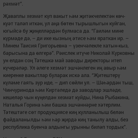
рәхмәт”.
Җаваплы хезмәт күп вакыт һәм җитәкчелектән көч-
куәт таләп иткән, ул аңа бөтен тырышлыгын куйган,
югыйсә бу җиңелләрдән булмаса да. “Гаиләм мине
күрмәде дә, – ди ике кызның әтисе һәм яраткан ир. –
Минем Таисия Григорьевна – үзенчәлекле хатын-кыз,
барысына да өлгерә”. Рәислек итүче Николай Курковны
ун елдан соң Тәтешкә май заводы директоры итеп
күчерәләр. Ул әлеге хезмәт эшчәнлеген иң авыр һәм
киеренке вакытлар буларак искә ала. “Җитештерү
күләме гаять зур иде, – дип сөйли ул. – Шәһәрдән тыш,
Чинчуринода һәм Кир­тәледә дә заводлар эшләде,
кешеләр чын күңелдән хезмәт куйды, Нина Рыбакина,
Наталья Горина һәм башка эшчәннәрне хәтерлим.
Тәтештәге сөт продукциясе киң кулланылыш белән
файдаланылды һәм һәр җирдә киң танылу алды, без
респуб­лика буенча алдынгы урынны биләп ­тордык”.