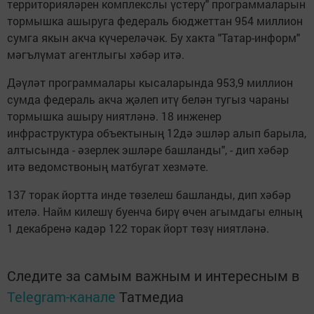
территорияләрен комплекслы үстерү" программаларын
тормышка ашыруга федераль бюджеттан 954 миллион
сумга якын акча күчереләчәк. Бу хакта "Татар-информ"
мәгълүмат агентлыгы хәбәр итә.
Дәүләт программалары кысаларында 953,9 миллион
сумда федераль акча җәлеп итү белән тугыз чараны
тормышка ашыру ниятләнә. 18 инженер
инфраструктура объектының 12дә эшләр алып барыла,
алтысында - әзерлек эшләре башланды", - дип хәбәр
итә ведомствоның матбугат хезмәте.
137 торак йортта инде төзелеш башланды, дип хәбәр
ителә. Найм килешү буенча бирү өчен агымдагы елның
1 декабренә кадәр 122 торак йорт төзү ниятләнә.
Следите за самым важным и интересным в
Telegram-канале
Татмедиа