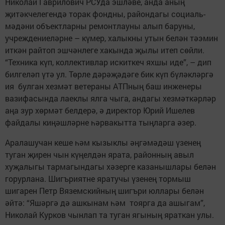
Николай Гаврилович РСУда эшләве, анда аның
җитәкче­легендә торак фондны, райондагы социаль-
мәдәни объектларны ремонтлауны алып баруны,
учреждениеләрне – күмер, халыкны утын белән тәэмин
иткән райтоп эшчәнлеге хакында җылы итеп сөйли.
“Техника күп, коллективлар искиткеч яхшы иде”, – дип
билгеләп үтә ул. Төрле дәрәҗәдәге бик күп бүләкләргә
ия булган хезмәт ветераны АТПның баш инженеры
вазифасында лаеклы ялга чыга, андагы хезмәткәрләр
аңа зур хөрмәт белдерә, ә директор Юрий Ишелев
файдалы киңәшләрне һәрвакытта тыңларга әзер.
Аралашучан кеше һәм кызыклы әңгәмәдәш үзенең
туган җирен чын күңелдән ярата, районның авыл
хуҗалыгы тармагындагы хәзерге казанышлары белән
горурлана. Шигъриятне яратучы үзенең тормыш
шигарен Петр Вяземскийның шигъри юллары белән
әйтә: “Яшәргә дә ашкынам һәм тоярга да ашыгам”,
Николай Курков чынлап та туган ягының яраткан улы.