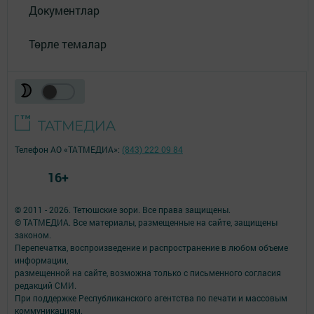
Документлар
Төрле темалар
Телефон АО «ТАТМЕДИА»:
(843) 222 09 84
16+
© 2011 - 2026. Тетюшские зори. Все права защищены.
© ТАТМЕДИА. Все материалы, размещенные на сайте, защищены
законом.
Перепечатка, воспроизведение и распространение в любом объеме
информации,
размещенной на сайте, возможна только с письменного согласия
редакций СМИ.
При поддержке Республиканского агентства по печати и массовым
коммуникациям.