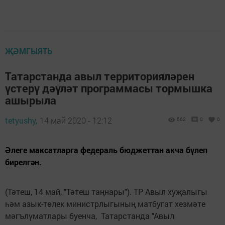
ҖӘМГЫЯТЬ
Татарстанда авыл территорияләрен
үстерү дәүләт программасы тормышка
ашырыла
tetyushy,
14 май 2020 - 12:12
562
0
0
Әлеге максатларга федераль бюджеттан акча бүлеп
бирелгән.
(Тәтеш, 14 май, "Тәтеш таңнары"). ТР Авыл хуҗалыгы
һәм азык-төлек министрлыгының матбугат хезмәте
мәгълүматлары буенча, Татарстанда "Авыл