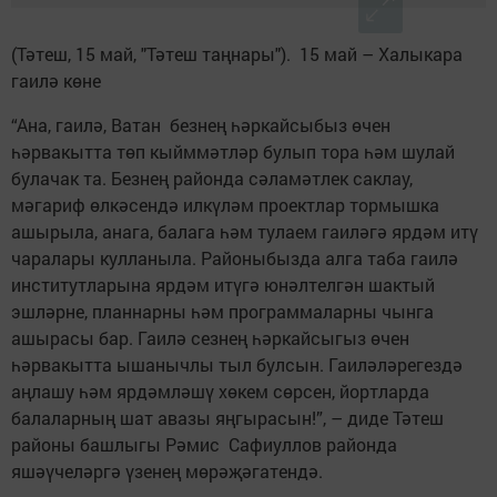
(Тәтеш, 15 май, "Тәтеш таңнары"). 15 май – Халыкара
гаилә көне
“Ана, гаилә, Ватан без­нең һәркайсыбыз өчен
һәрвакытта төп кыйм­мәтләр булып тора һәм шулай
булачак та. Безнең районда сәламәтлек сак­лау,
мәгариф өлкәсендә илкүләм проектлар тормышка
ашырыла, анага, балага һәм тулаем гаиләгә ярдәм итү
чаралары кулланыла. Районыбызда алга таба гаилә
институтларына ярдәм итүгә юнәлтелгән шактый
эшләрне, планнарны һәм программаларны чынга
ашырасы бар. Гаилә сезнең һәркайсыгыз өчен
һәрвакытта ышанычлы тыл булсын. Гаиләләрегездә
аңлашу һәм ярдәмләшү хөкем сөрсен, йортларда
балаларның шат авазы яңгырасын!”, – диде Тәтеш
районы башлыгы Рәмис Сафиуллов районда
яшәүчеләргә үзенең мөрәҗәгатендә.