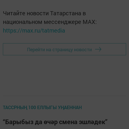
Читайте новости Татарстана в
национальном мессенджере MАХ:
https://max.ru/tatmedia
Перейти на страницу новости
ТАССРНЫҢ 100 ЕЛЛЫГЫ УҢАЕННАН
“Барыбыз да өчәр смена эшләдек”