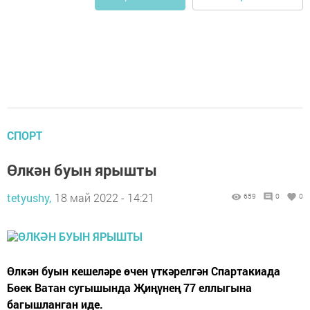
СПОРТ
Өлкән буын ярышты
tetyushy,
18 май 2022 - 14:21
659
0
0
Өлкән буын кешеләре өчен үткәрелгән Спартакиада
Бөек Ватан сугышында Җиңүнең 77 еллыгына
багышланган иде.