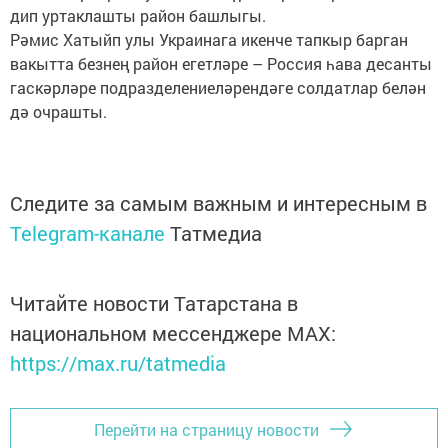
дип уртаклашты район башлыгы.
Рәмис Хатыйп улы Украинага икенче тапкыр барган
вакытта безнең район егетләре – Россия һава десанты
гаскәрләре подразделениеләрендәге солдатлар белән
дә очрашты.
Следите за самым важным и интересным в
Telegram-канале
Татмедиа
Читайте новости Татарстана в
национальном мессенджере MАХ:
https://max.ru/tatmedia
Перейти на страницу новости