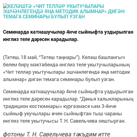
Семинарда катнашучылар 4нче сыйныфта уздырылган
инглиз теле дәресен карадылар.
(Тәтеш, 18 май, “Тәтеш таңнары”). Келәш башлангыч
белем бирү мәктәбендә инглиз теле укытучыларының
«Чит телләр укытучылары эшчәнлегендә яңа методик
алымнар» дигән темага семинары булып узган.
Семинарда катнашучылар 4нче сыйныфта уздырылган
инглиз теле дәресен карадылар. "Дөнья халыкларының
традицион костюмнары» күргәзмәсе һәм 3-4нче
сыйныф укучылары өчен сыйныфтан тыш чараны
инглиз теле укытучысы Т. Н. Савельчева оештырган.
фотоны Т. Н. Савельчева тәкъдим итте