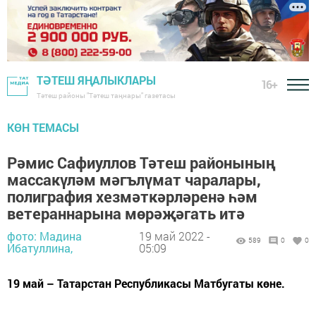
ТӘТЕШ ЯҢАЛЫКЛАРЫ
16+
Тәтеш районы "Тәтеш таңнары" газетасы
КӨН ТЕМАСЫ
Рәмис Сафиуллов Тәтеш районының
массакүләм мәгълүмат чаралары,
полиграфия хезмәткәрләренә һәм
ветераннарына мөрәҗәгать итә
фото: Мадина
19 май 2022 -
589
0
0
Ибатуллина,
05:09
19 май – Татарстан Республикасы Матбугаты көне.