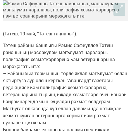
(Тәтеш, 19 май, “Тәтеш таңнары”).
Тәтеш районы башлыгы Рәмис Сафиуллов Тәтеш
районының массакүләм мәгълүмат чаралары,
полиграфия хезмәткәрләренә һәм ветераннарына
мөрәҗәгать итә:
– Районыбыз тормышын төрле яклап мәгълүмат белән
яктыртуга зур өлеш керткән “Авангард” газетасы
редакциясе һәм полиграфия хезмәткәрләренә,
ветераннарына тырыш, иҗади хезмәтләре өчен һөнәри
бәйрәмнәрендә чын күңелдән рәхмәт белдерәм.
Матбугат өлкәсендә күп еллар дәвамында нәтиҗәле
хезмәт куйган ветераннарга хөрмәт һәм рәхмәт
сүзләрен җиткерәм.
Һөнәри бәйрәмегез көнендә сәламәтлек, иҗади