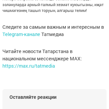
эзләнүләрдә армый-талмый хезмәт куюыгызны, иҗат
чишмәгезнең ташып торуын, алгарыш телим!
Следите за самым важным и интересным в
Telegram-канале
Татмедиа
Читайте новости Татарстана в
национальном мессенджере MАХ:
https://max.ru/tatmedia
Оставляйте реакции