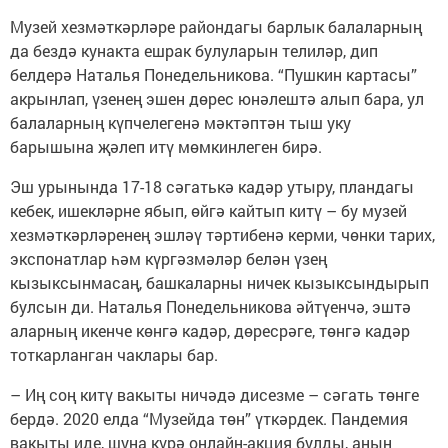
Музей хезмәткәрләре райондагы барлык бала­ларның
да бездә кунакта ешрак булуларын телиләр, дип
белдерә Наталья Понедельникова. “Пушкин картасы”
акрынлап, үзенең эшен дөрес юнәлештә алып бара, ул
балаларның күп­челегенә мәктәптән тыш уку
барышына җәлеп итү мөмкинлеген бирә.
Эш урынында 17-18 сәгатькә кадәр утыру, пландагы
кебек, ишекләрне ябып, өйгә кайтып китү – бу музей
хезмәткәрләренең эшләү тәртибенә керми, чөнки тарих,
экспонатлар һәм күргәзмәләр белән үзең
кызыксынмасаң, башкаларны ничек кызыксындырып
булсын ди. Наталья Понедельникова әйтүенчә, эштә
аларның икенче көнгә кадәр, дөресрәге, төнгә кадәр
тоткарланган чаклары бар.
– Иң соң китү вакыты ни­чәдә дисезме – сәгать төнге
бердә. 2020 елда “Музейда төн” үткәрдек. Пандемия
вакыты иде, шуңа күрә онлайн-акция булды, аның