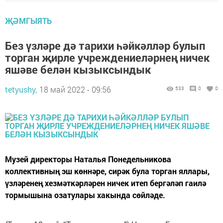
ҖӘМГЫЯТЬ
Без үзләре дә тарихи һәйкәлләр булып
торган җирле учреждениеләрнең ничек
яшәве белән кызыксындык
tetyushy,
18 май 2022 - 09:56
533
0
0
Музей директоры ­Наталья Понедельникова
коллективның эш көннәре, сирәк була торган яллары,
үзләренең хезмәткәрләрен ничек итеп бергәләп гаилә
тормышына озатулары хакында сөйләде.