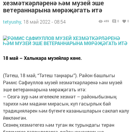
хезмәткәрләренә һәм музей эше
ветераннарына мөрәҗәгать итә
tetyushy,
18 май 2022 - 08:54
489
0
0
18 май – Халыкара музейлар көне.
(Тәтеш, 18 май, “Тәтеш таңнары”). Район башлыгы
Рәмис Сафиуллов музей хезмәткәрләренә һәм музей
эше ветераннарына мөрәҗәгать итә:
– Сезгә зур һәм игелекле хезмәт – районыбызның
тарихи һәм мәдәни мирасын, күп гасырлык бай
традицияләрен һәм бүгенге казанышларын саклап калу
йөкләнгән.
Сезнең хезмәтегез һәм туган як турындагы тирән
белемегез тәтешлеләргә, район кунакларына