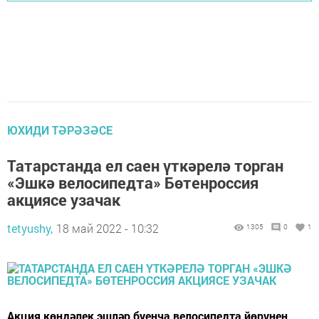
ЮХИДИ ТӘРӘЗӘСЕ
Татарстанда ел саен үткәрелә торган
«Эшкә велосипедта» Бөтенроссия
акциясе узачак
tetyushy,
18 май 2022 - 10:32
1305
0
1
Акция көндәлек эшләр буенча велосипедта йөрүнең