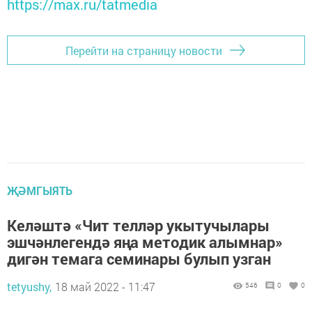
https://max.ru/tatmedia
Перейти на страницу новости
ҖӘМГЫЯТЬ
Келәштә «Чит телләр укытучылары
эшчәнлегендә яңа методик алымнар»
дигән темага семинары булып узган
tetyushy,
18 май 2022 - 11:47
546
0
0