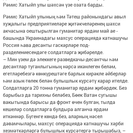
Рәмис Хатыйп улы шәхсән үзе озата барды.
Рәмис Хатыйп улының һәм Тәтеш районындагы авыл
хуҗалыгы предприятиеләре җитәкчеләренең шәхси
акча­сына оештырылган гума­ни­тар ярдәм май ае ­
башын­да Украинадагы махсус опе­ра­циядә катнашучы
­Россия һа­ва десанты гаскәрләре под­
разделениесендәге солдатларга җибәрелде.
– Мин үзем дә элеккеге разведкачы-десантчы һәм
десантлар туганлыгының нәрсә икәнлеген беләм,
егетләребезгә көнкүрештәге барлык кирәкле әйберләр
һәм азык-төлек белән булышлык күрсәтү карар ителде.
Солдатларга 20 тонна гуманитар ярдәм җибәрдек. Без
барыбыз да тарихны беләбез, Бөек Ватан сугышы
вакытында барысы да фронт өчен булган, тылда
кешеләр солдатларга булдыра алганча ярдәм
иткәннәр. Бүгенге көндә без, аларның нәсел
дәвамчылары, махсус операциядә катнашучы хәрби
хезмәткәрләргә булышлык күрсәтергә тырышабыз, –