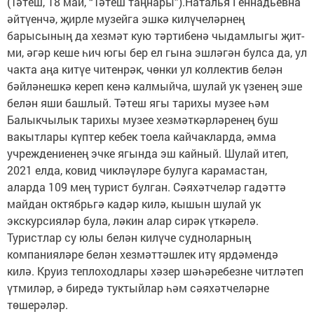
(Тәтеш, 18 май, “Тәтеш таңнары”).Наталья Геннадьевна
әйтү­ен­чә, җирле музейга эшкә килү­челәрнең
барысының да хезмәт кую тәртибенә чыдамлыгы җит­
ми, әгәр кеше һич югы бер ел гына эшләгән булса да, ул
чакта аңа китүе читенрәк, чөнки ул коллектив белән
бәйләнешкә кереп кенә калмыйча, шулай ук үзенең эше
белән яши башлый. Тәтеш ягы тарихы музее һәм
Балыкчылык тарихы музее хез­мәткәрләренең буш
вакытлары күптер кебек тоела кайчакларда, әмма
учреждениенең эчке ягында эш кайный. Шулай итеп,
2021 елда, ковид чикләүләре булуга карамастан,
аларда 109 мең турист булган. Сәяхәтчеләр гадәттә
майдан октябрьгә кадәр килә, кышын шулай ук
экскурсияләр була, ләкин алар сирәк үткә­релә.
Туристлар су юлы белән килүче судно­ларның
компанияләре белән хезмәттәшлек итү ярдә­мендә
килә. Круиз теплоходлары хәзер шәһәребезне читләтеп
үтмиләр, ә биредә туктыйлар һәм сәяхәтчеләрне
төшерәләр.