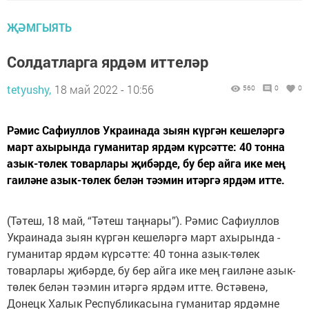
ҖӘМГЫЯТЬ
Солдатларга ярдәм иттеләр
tetyushy,
18 май 2022 - 10:56
560
0
0
Рәмис Сафиуллов Украинада зыян күргән кешеләргә
март ахырында ­гуманитар ярдәм күрсәтте: 40 ­тонна
азык-төлек товарлары җибәрде, бу бер айга ике мең
гаиләне азык-төлек белән тәэмин итәргә ярдәм итте.
(Тәтеш, 18 май, “Тәтеш таңнары”). Рәмис Сафиуллов
Украинада зыян күргән кешеләргә март ахырында ­
гуманитар ярдәм күрсәтте: 40 ­тонна азык-төлек
товарлары җибәрде, бу бер айга ике мең гаиләне азык-
төлек белән тәэмин итәргә ярдәм итте. Өстәвенә,
Донецк Халык Республикасына гуманитар ярдәмне