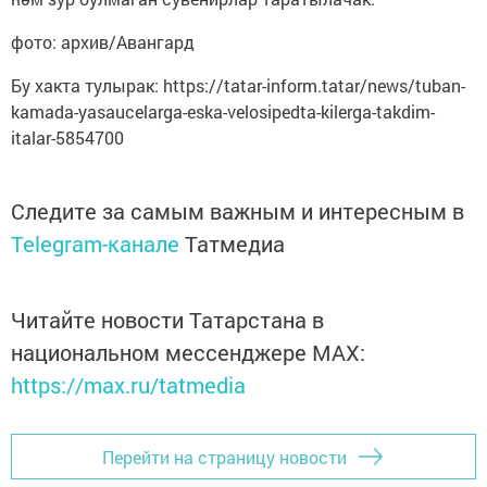
фото: архив/Авангард
Бу хакта тулырак: https://tatar-inform.tatar/news/tuban-
kamada-yasaucelarga-eska-velosipedta-kilerga-takdim-
italar-5854700
Следите за самым важным и интересным в
Telegram-канале
Татмедиа
Читайте новости Татарстана в
национальном мессенджере MАХ:
https://max.ru/tatmedia
Перейти на страницу новости