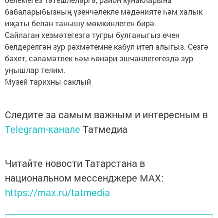
бабаларыбызның үзенчәлекле мәдәнияте һәм халык
иҗаты белән танышу мөмкинлеген бирә.
Сайлаган хезмәтегезгә тугры булганыгыз өчен
белдерелгән зур рәхмәтемне кабул итеп алыгыз. Сезгә
бәхет, сәламәтлек һәм һөнәри эшчәнлегегездә зур
уңышлар телим.
Музей тарихны саклый
Следите за самым важным и интересным в
Telegram-канале
Татмедиа
Читайте новости Татарстана в
национальном мессенджере MАХ:
https://max.ru/tatmedia