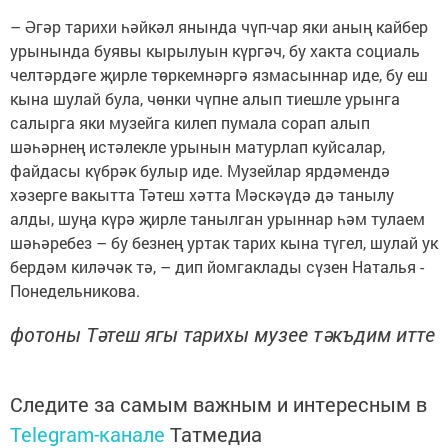
– Әгәр тарихи һәйкәл янында чүп-чар яки аның кайбер
урынында буявы кырылуын күргәч, бу хакта социаль
челтәрдәге җирле төркемнәргә язмасыннар иде, бу еш
кына шулай була, чөнки чүпне алып тиешле урынга
салырга яки музейга килеп пумала сорап алып
шәһәрнең истәлекле урынын матурлап куйсалар,
файдасы күбрәк булыр иде. Музейлар ярдәмендә
хәзерге вакытта Тәтеш хәтта Мәскәүдә дә танылу
алды, шуңа күрә җирле танылган урыннар һәм тулаем
шәһәребез – бу безнең уртак тарих кына түгел, шулай ук
бердәм киләчәк тә, – дип йомгаклады сүзен Наталья ­
Понедельникова.
фотоны Тәтеш ягы тарихы музее тәкъдим итте
Следите за самым важным и интересным в
Telegram-канале
Татмедиа