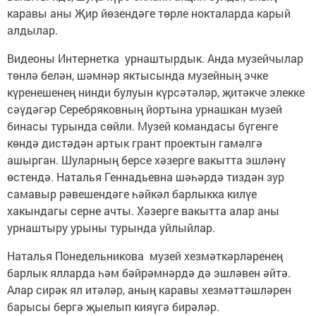
каравы аны Җир йөзендәге төрле нокталарда карый
алдылар.
Видеоны Интернетка урнаш­тырдык. Анда музейчылар
төн­лә белән, шәмнәр яктысында му­зейның эчке
күренешенең нинди булуын күрсәтәләр, җитәкче элекке
сәүдәгәр Серебряковның йортына урнашкан музей
бинасы турында сөйли. Музей командасы бүген­ге
көндә дистәдән артык грант проектын гамәлгә
ашырган. Шуларның берсе хәзерге вакытта эшләнү
өстендә. Наталья Геннадьевна шәһәрдә тиздән зур
самавыр рәвешендәге һәйкәл барлыкка килүе
хакындагы серне ачты. Хәзерге вакытта алар аны
урнаштыру урыны турында уйлыйлар.
Наталья Понедельникова ­ музей хез­мәт­кәрләренең
барлык ялларда һәм бәйрәмнәрдә дә эшләвен әйтә.
Алар сирәк ял итәләр, аның каравы хезмәт­тәшләрен
барысы бергә җыелып кияүгә бирәләр.