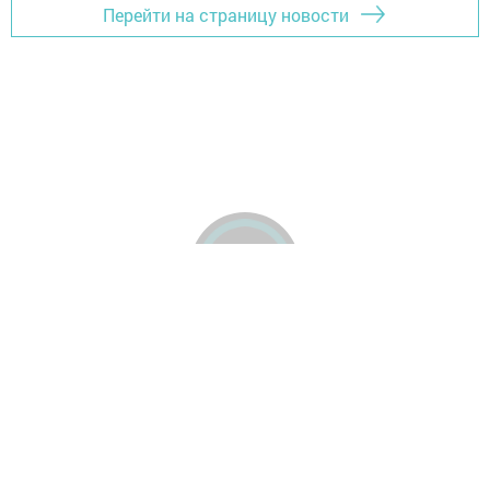
Перейти на страницу новости
Элемтә өчен
Гәзит турында