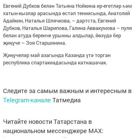
Евгений Дубков белән Татьяна Нойкина ир-егетләр һәм
хатын-кызлар арасында өстәл теннисында, Анатолий
Адайкин, Наталья Шлячкова, – дартста, Евгений
Дубков, Наталья Шарипова, Галина Аввакумова – пуля
белән атуда беренче урынны алдылар, йөзүдә бер
җиңүче – Зоя Старшинина.
Җиңүчеләр май азагында Казанда үтә торган
республика спартакиадасында катнашачак.
Следите за самым важным и интересным в
Telegram-канале
Татмедиа
Читайте новости Татарстана в
национальном мессенджере MАХ: