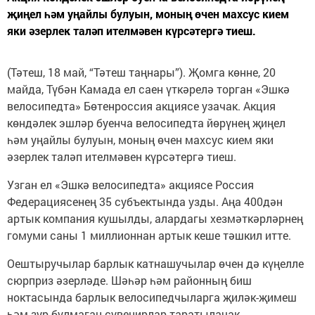
җиңел һәм уңайлы булуын, моның өчен махсус кием
яки әзерлек таләп ителмәвен күрсәтергә тиеш.
(Тәтеш, 18 май, “Тәтеш таңнары”). Җомга көнне, 20
майда, Түбән Камада ел саен үткәрелә торган «Эшкә
велосипедта» Бөтенроссия акциясе узачак. Акция
көндәлек эшләр буенча велосипедта йөрүнең җиңел
һәм уңайлы булуын, моның өчен махсус кием яки
әзерлек таләп ителмәвен күрсәтергә тиеш.
Узган ел «Эшкә велосипедта» акциясе Россия
Федерациясенең 35 субъектында узды. Аңа 400дән
артык компания кушылды, алардагы хезмәткәрләрнең
гомуми саны 1 миллионнан артык кеше тәшкил итте.
Оештыручылар барлык катнашучылар өчен дә күңелле
сюрприз әзерләде. Шәһәр һәм районның биш
ноктасында барлык велосипедчыларга җиләк-җимеш
һәм зур булмаган сувенирлар таратылачак.