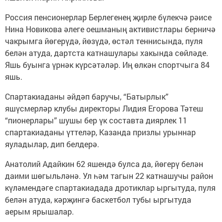
Россия пенсионерлар Берлегенең җирле бүлекчә рәисе
Нина Новикова әлеге оешманың активистлары берничә
чакрымга йөгерүдә, йөзүдә, өстәл теннисында, пуля
белән атуда, дартста катнашулары хакында сөйләде.
Яшь буынга үрнәк күрсәтәләр. Иң өлкән спортчыга 84
яшь.
Спартакиаданы әйдәп баручы, “Батырлык”
яшүсмерләр клубы директоры Лидия Егорова Тәтеш
“пионерлары” шушы бер үк составта диярлек 11
спартакиаданы үттеләр, Казанда призлы урыннар
яуладылар, дип белдерә.
Анатолий Адайкин 62 яшендә булса да, йөгерү белән
даими шөгыльләнә. Ул һәм тагын 22 катнашучы район
күләмендәге спартакиадада дротиклар ыргытуда, пуля
белән атуда, кәрҗингә баскетбол тубы ыргытуда
аерым ярышалар.