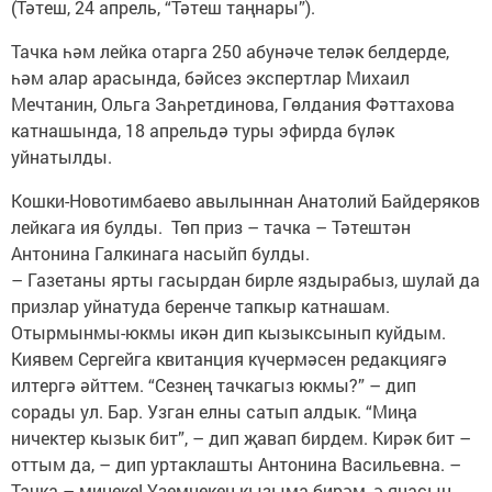
(Тәтеш, 24 апрель, “Тәтеш таңнары”).
Тачка һәм лейка отарга 250 абунәче теләк белдерде,
һәм алар арасында, бәйсез экспертлар Михаил
Мечтанин, Ольга Заһретдинова, Гөлдания Фәттахова
катнашында, 18 апрельдә туры эфирда бүләк
уйнатылды.
Кошки-Новотимбаево авылыннан Анатолий Байдеряков
лейкага ия булды. Төп приз – тачка – Тәтештән
Антонина Галкинага насыйп булды.
– Газетаны ярты гасырдан бирле яздырабыз, шулай да
призлар уйнатуда беренче тапкыр катнашам.
Отырмынмы-юкмы икән дип кызыксынып куйдым.
Киявем Сергейга квитанция күчермәсен редакциягә
илтергә әйттем. “Сезнең тачкагыз юкмы?” – дип
сорады ул. Бар. Узган елны сатып алдык. “Миңа
ничектер кызык бит”, – дип җавап бирдем. Кирәк бит –
оттым да, – дип уртаклашты Антонина Васильевна. –
Тачка – минеке! Үземнекен кызыма бирәм, ә яңасын