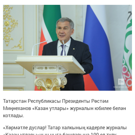
Татарстан Республикасы Президенты Рөстәм
Миңнеханов «Казан утлары» журналын юбилее белән
котлады.
«Хөрмәтле дуслар! Татар халкының кадерле журналы
«Казан утлары»ның чыга башлавына 100 ел тулу