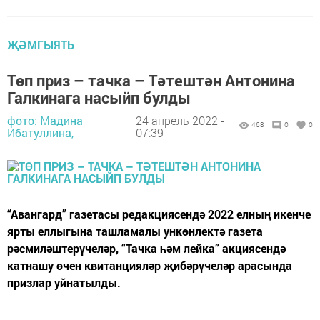
ҖӘМГЫЯТЬ
Төп приз – тачка – Тәтештән Антонина
Галкинага насыйп булды
фото: Мадина
24 апрель 2022 -
468
0
0
Ибатуллина,
07:39
“Авангард” газетасы редакциясендә 2022 елның икенче
ярты еллыгына ­ташламалы ункөнлектә газета
рәсмиләштерүчеләр, “Тачка һәм лейка” акциясендә
катнашу өчен квитанцияләр җибәрүчеләр арасында
призлар уйнатылды.