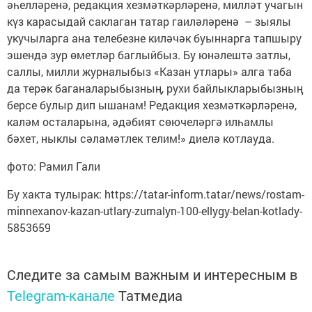
әһелләренә, редакция хезмәткәрләренә, милләт учагын
күз карасыдай саклаган татар гаиләләренә – зыялы
укучыларга ана телебезне киләчәк буыннарга тапшыру
эшендә зур өметләр баглыйбыз. Бу юнәлештә затлы,
саллы, милли журналыбыз «Казан утлары» алга таба
да терәк баганаларыбызның, рухи байлыкларыбызның
берсе булыр дип ышанам! Редакция хезмәткәрләренә,
каләм осталарына, әдәбият сөючеләргә илһамлы
бәхет, ныклы сәламәтлек телим!» диелә котлауда.
фото: Рамил Гали
Бу хакта тулырак: https://tatar-inform.tatar/news/rostam-
minnexanov-kazan-utlary-zurnalyn-100-ellygy-belan-kotlady-
5853659
Следите за самым важным и интересным в
Telegram-канале
Татмедиа