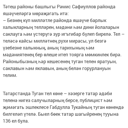
Тәтеш районы башлыгы Рәмис Сафиуллов районда
яшәүчеләргә мөрәҗәгать итә:
– Безнең күп милләтле районда яшәүче барлык
халыкларның телләрен, мәдәни һәм дини йолаларын
саклауга һәм үстерүгә зур игътибар бүлеп бирелә. Тел –
теләсә кайсы милләтнең рухи мирасы, ул безгә
үзебезне халыкның, аның тарихының һәм
мәдәниятенең бер өлеше итеп тоярга мөмкинлек бирә.
Районыбызның һәр кешесенең туган телен яратуын,
саклавын һәм яклавын, аның белән горурлануын
телим.
Татарстанда Туган тел көне – хәзерге татар әдәби
теленә нигез са­лучыларның берсе, публицист һәм
җәмәгать эшлеклесе Габдулла Тукайның туган көнендә
билгеләп үтелә. Быел бөек татар шагыйренең тууына
136 ел була.