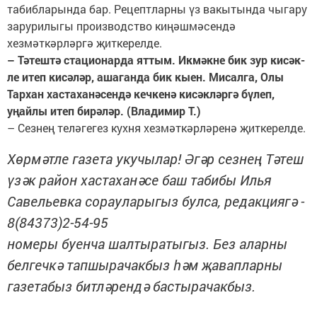
табибларында бар. Рецептларны үз вакытында чыгару
зарурилыгы производство киңәшмәсендә
хезмәткәрләргә җитке­релде.
– Тәтештә ­стационарда яттым. Икмәкне бик зур кисәк­
ле итеп кисәләр, ашаганда бик кыен. Мисалга, Олы
Тархан хастаханәсендә кечкенә ки­сәк­ләргә бүлеп,
уңайлы итеп бирәләр. (Владимир Т.)
– Сезнең теләгегез кух­ня хез­мәт­кәрләренә җит­керелде.
Хөрмәтле газета укучылар! Әгәр сезнең Тәтеш
үзәк район хастаханәсе баш табибы Илья
Савельевка сорауларыгыз булса, редакциягә ­­
8(84373)2-54-95
номеры буенча шалтыратыгыз. Без аларны
белгечкә тапшырачакбыз һәм җавапларны
газетабыз битләрендә бастырачакбыз.