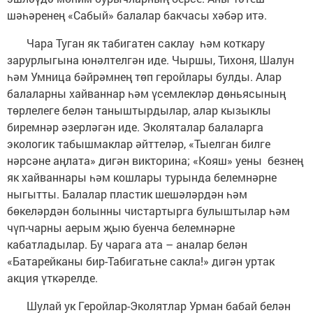
шәһәренең «Сабый» балалар бакчасы хәбәр итә.
Чара Туган як табигатен саклау һәм коткару
зарурлыгына юнәлтелгән иде. Чыршы, Тихоня, Шалун
һәм Умница бәйрәмнең төп геройлары булды. Алар
балаларны хайваннар һәм үсемлекләр дөньясының
төрлелеге белән таныштырдылар, алар кызыклы
биремнәр әзерләгән иде. Эколяталар балаларга
экологик табышмаклар әйттеләр, «Тыелган билге
нәрсәне аңлата» дигән викторина; «Кояш» уены безнең
як хайваннары һәм кошлары турында белемнәрне
ныгытты. Балалар пластик шешәләрдән һәм
бөкеләрдән болынны чистартырга булыштылар һәм
чүп-чарны аерым җыю буенча белемнәрне
кабатладылар. Бу чарага ата – аналар белән
«Батарейканы бир-Табигатьне сакла!» дигән уртак
акция үткәрелде.
Шулай ук Геройлар-Эколятлар Урман бабай белән