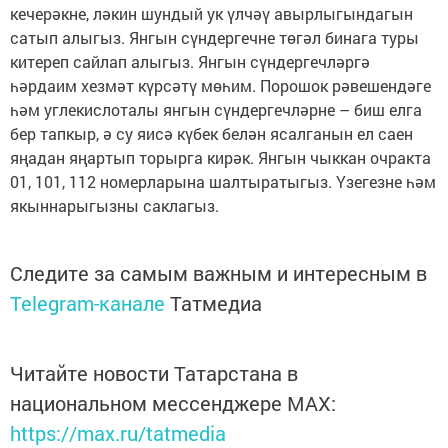
кечерәкне, ләкин шундый ук үлчәү авырлыгындагын
сатып алы­гыз. Янгын сүндергечне төгәл бинага туры
китереп сайлап алыгыз. Янгын сүндергечләргә
һәрдаим хезмәт күрсәтү мөһим. Порошок рәвешендәге
һәм углекислоталы янгын сүн­дергечләрне – биш елга
бер тапкыр, ә су яисә күбек белән ясалганын ел саен
яңадан яңартып торырга кирәк. Янгын чыккан очракта
01, 101, 112 номерларына шалтыратыгыз. Үзегезне һәм
якын­нарыгызны саклагыз.
Следите за самым важным и интересным в
Telegram-канале
Татмедиа
Читайте новости Татарстана в
национальном мессенджере MАХ:
https://max.ru/tatmedia