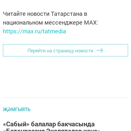
Читайте новости Татарстана в
национальном мессенджере MАХ:
https://max.ru/tatmedia
Перейти на страницу новости
ҖӘМГЫЯТЬ
«Сабый» балалар бакчасында
«Бөтенроссия Эколяталар көне»