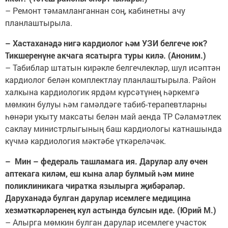
– Ремонт тәмам­ла­нган­нан соң, кабинетны ачу
планлаштырыла.
– Хастаханәдә нигә кардиолог һәм УЗИ белгече юк?
Тикшеренүне акчага ясатырга туры килә. ­(Аноним.)
– Табиблар штатын кирәкле бел­гечлекләр, шул исәптән
карди­олог белән комплектлау планлаш­тырыла. Район
халкына кардиологик ярдәм күрсәтүнең һәр­кемгә
мөмкин булуы һәм га­мәлдәге ­табиб-терапевтларны
һөнәри укы­­ту максаты белән май аенда ТР Сәламәтлек
саклау минис­тр­лыгының баш кардиологы катнашында
күчмә кардиология мәктәбе үткәреләчәк.
– Мин – федераль ташламага ия. Дарулар алу өчен
аптекага киләм, еш кына алар булмый һәм мине
поликлиникага чиратка язылырга җибәрәләр.
Даруханәдә булган дарулар исемлеге медицина
хезмәткәрләренең кул астында булсын иде. (Юрий М.)
– Алырга мөмкин булган дарулар исемлеге участок