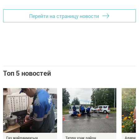
Перейти на страницу новости
Топ 5 новостей
Газ җайланмасын
Тәтеш үзәк район
Аларны