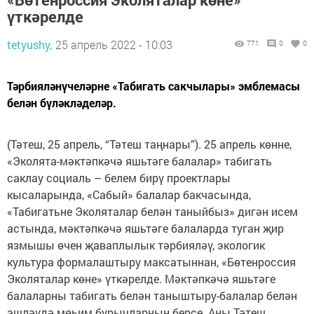
үткәрелде
tetyushy,
25 апрель 2022 - 10:03
771
0
0
Тәрбияләнүчеләрне «Табигать сакчылары» эмблемасы
белән бүләкләделәр.
(Тәтеш, 25 апрель, “Тәтеш таңнары”). 25 апрель көнне,
«Эколята-мәктәпкәчә яшьтәге балалар» табигать
саклау социаль – белем бирү проектлары
кысаларында, «Сабый» балалар бакчасында,
«Табигатьне Эколяталар белән таныйбыз» дигән исем
астында, мәктәпкәчә яшьтәге балаларда туган җир
язмышы өчен җаваплылык тәрбияләү, экологик
культура формалаштыру максатыннан, «Бөтенроссия
Эколяталар көне» үткәрелде. Мәктәпкәчә яшьтәге
балаларны табигать белән таныштыру-балалар белән
эшләүдә мөһим бурычларның берсе. Аны Тәтеш