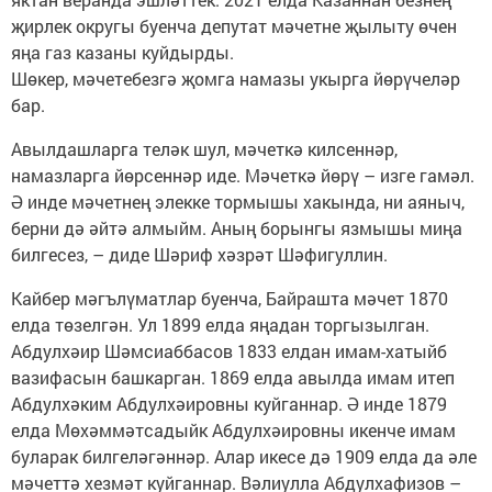
җирлек округы буенча депутат мәчетне җылыту өчен
яңа газ казаны куйдырды.
Шөкер, мәчетебезгә җомга намазы укырга йөрүчеләр
бар.
Авылдашларга теләк шул, мә­четкә килсеннәр,
намазларга йөрсеннәр иде. Мәчеткә йөрү – изге гамәл.
Ә инде мәчетнең элекке тормышы хакында, ни аяныч,
берни дә әйтә алмыйм. Аның борынгы язмышы миңа
билгесез, – диде Шәриф хәзрәт Шәфигуллин.
Кайбер мәгълүматлар буенча, Байрашта мәчет 1870
елда төзелгән. Ул 1899 елда яңадан ­торгызылган.
Абдулхәир Шәмсиаб­басов 1833 елдан имам-хатыйб
вазифасын башкарган. 1869 елда авылда имам итеп
Абдулхәким Абдулхәировны куйганнар. Ә ин­де 1879
елда Мөхәммәтсадыйк Абдулхәировны ­икенче имам
буларак билгеләгәннәр. Алар икесе дә 1909 елда да әле
мәчеттә хезмәт куйганнар. Вәлиулла Абдулхафизов –