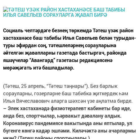
Социаль челтәрдәге безнең төркемдә Тәтеш үзәк район
хастаханәсе баш табибы Илья Савельев белән турыдан-
туры эфирдан соң, тәтешлеләрнең сорауларына
әйтелгән җавапларны газетада бастыргач, районда
яшәүчеләр “Авангард” газетасы редакциясенә
мөрәҗәгать итә башладылар.
(Тәтеш, 25 апрель, “Тәтеш таңнары”). Без барлык
сорауларны, гозерләрне баш табибка җиткердек һәм
Илья Вячеславович аларга шәхсән үзе аңлатма бирде.
– Элек хастаханәдә физиотерапевт кабинеты бар иде,
анда без, спортчылар, һәрвакыт дәвалану алдык.
Коронавирус пандемиясе вакытында аны яптылар, ул
бүгенге көнгә кадәр эшләми. Киләчәктә аны ачарлармы
икән? (Тәтеш районы спортчылары.)