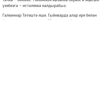
үзебезгә – истәлеккә калдырабыз.
Галкиннар Тәтештә яши. Гыйнварда алар ире белән
бергә гомер итүләренең 65 еллыгын билгеләп үткәннәр,
ә февральдә – Антонина Васильевнаның юбилеен. Аңа
85 яшь тулган. Җир кишәрлеге булган йортта яшиләр,
ул барысын да андагы чисталык, пөхтәлек белән
сокландыра.
– Безнең гаилә зур һәм тату. Бер-беребезне яратабыз,
булышабыз, хуплыйбыз. Бүләк отып алганнан соң
күпләрнең котлап шалтыратуы чын күңелдән
сөендерде, – дип дәвам итә хезмәт ветераны. – Сезгә
иҗади уңышлар, газета тиражының күп булуын телим.
Газета укучылар елдан-ел артып торсын иде! реклама
16+