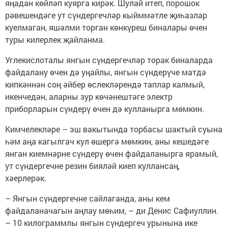
яңадан көйләп куярга кирәк. Шулай итеп, порошок
рәвешендәге ут сүндергечләр кыйммәтле җиһазлар
куелмаган, яшәл­ми торган көнкүреш биналары өчен
туры килерлек җайланма.
Углекислоталы янгын сүндергечләр торак биналарда
файдалану өчен дә уңайлы, янгын сүндерүче матдә
кипкәннән соң әйбер өслекләрендә таплар калмый,
икенчедән, аларны зур көчәнештәге электр
приборларын сүндерү өчен дә кулланырга мөмкин.
Кимчелекләре – эш вакытында торбасы ­шактый суына
һәм аңа кагылгач кул өшергә мөмкин, аны кешедәге
янган киемнәрне сүндерү өчен файдаланырга ярамый,
ут сүндергечне резин бияләй киеп куллансаң,
хәерлерәк.
– Янгын сүндергечне сайлаганда, аны кем
файдаланачагын аңлау мөһим, – ди Денис Сафиуллин.
– 10 килограммлы янгын сүндергеч урынына ике