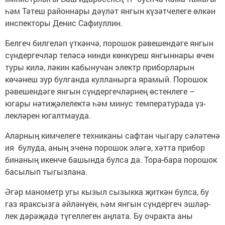
һәм Тәтеш районнары дәүләт янгын күзәтчелеге өлкән
инспекторы Денис Сафиуллин.
Белгеч билгеләп үткәнчә, порошок рәвешендәге янгын
сүндергечләр теләсә нинди көнкүреш янгыннары өчен
туры килә, ләкин кабынучан электр приборларын
көчәнеш зур булганда кулланырга ярамый. Порошок
рәвешендәге янгын сүндергечләрнең өстенлеге –
югары нәтиҗәлелектә һәм минус температурада үз­
лекләрен югалтмауда.
Аларның кимчелеге техниканы сафтан чыгару сә­ләтенә
ия булуда, аның эченә порошок эләгә, хәтта прибор
бинаның икенче башында булса да. Тора-бара порошок
басылып ­тыгызлана.
Әгәр манометр угы кызыл сызыкка җиткән булса, бу
газ яраксызга әйләнүен, һәм янгын сүндергеч эш­ләр­
лек дәрәҗәдә түгел­леген аңлата. Бу очракта аны