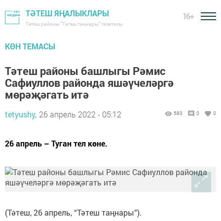
ТӘТЕШ ЯҢАЛЫКЛАРЫ
16+
Тәтеш районы "Тәтеш таңнары" газетасы
КӨН ТЕМАСЫ
Тәтеш районы башлыгы Рәмис
Сафиуллов районда яшәүчеләргә
мөрәҗәгать итә
tetyushy,
26 апрель 2022 - 05:12
583
0
0
26 апрель – Туган тел көне.
(Тәтеш, 26 апрель, “Тәтеш таңнары”).