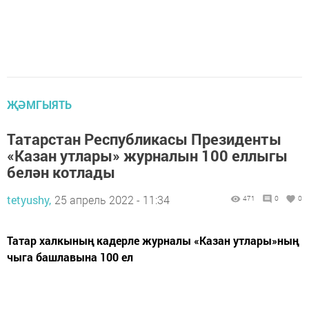
ҖӘМГЫЯТЬ
Татарстан Республикасы Президенты
«Казан утлары» журналын 100 еллыгы
белән котлады
tetyushy,
25 апрель 2022 - 11:34
471
0
0
Татар халкының кадерле журналы «Казан утлары»ның
чыга башлавына 100 ел