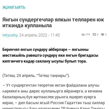
ҖӘМГЫЯТЬ
Янгын сүндергечләр ялкын телләрен юк
иткәндә кулланыла
tetyushy,
24 апрель 2022 - 11:45
476
0
0
Беренчел янгын сүндерү әйберләре – янгынны
мөстәкыйль рәвештә сүндерү яки янгын бригадасы
килгәнчегә кадәр саклану ысулы булып тора.
(Тәтеш, 24 апрель, “Тәтеш таңнары”).
– Ут сүндергечтән теоретик яктан файдалана алучы
һәркемгә аны дөрес кулланырга өйрәнергә, ә кечкенә
балаларның буе җитмәслек урынга яшереп куярга
кирәк, – дип басым ясый Россия Гадәттән тыш хәлләр
министрлыгы Баш идарәсенең ТР буенча Кама Тамагы