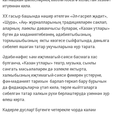
итүеннән килә.
ХХ гасыр башында нәшер ителгән «Әл-гасрел җәдит»,
«Шура», «Аң» журналларының традицияләрен саклап,
аларның лаеклы дәвамчысы буларак, «Казан утлары»
бүген дә мәдәниятебезнең, әдәбиятыбызның,
тормышыбызның якты көзгесе сыйфатында, дөньяга
сибелеп яшәгән татар укучыларына нур тарата.
Әдәби-нәфис һәм иҗтимагый-сәяси басмага хас
булганча, «Казан утлары» театр, музыка, сынлы
сәнгать мәсьәләләрен дә эзлекле яктырта,
халкыбызның иҗтимагый-сәяси фикерен үстерүне,
фән-мәдәният тарихын барлап-теркәп бару бурычын
да фидакарьләрчә үтәп килә, төрле кыйтгаларга
сибелгән татар халкын рухи берләштерүдә үзеннән зур
өлеш кертә.
Кадерле дуслар! Бүгенге четерекле чорда каләм