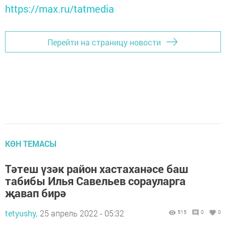
https://max.ru/tatmedia
Перейти на страницу новости
КӨН ТЕМАСЫ
Тәтеш үзәк район хастаханәсе баш
табибы Илья Савельев сорауларга
җавап бирә
tetyushy,
25 апрель 2022 - 05:32
515
0
0