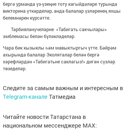
бергә урманда үз-үзеңне тоту кагыйдәләре турында
викторина үткәрделәр, анда балалар үзләренең яхшы
белемнәрен күрсәтте.
Тәрбияләнүчеләрне «Табигать сакчылары»
эмблемасы белән бүләкләделәр.
Чара бик кызыклы һәм мавыктыргыч үтте. Бәйрәм
ахырында балалар Эколяталар белән бергә
хәрефләрдән «Табигатьне саклагыз!» дигән сүзләр
төзеделәр.
Следите за самым важным и интересным в
Telegram-канале
Татмедиа
Читайте новости Татарстана в
национальном мессенджере MАХ: