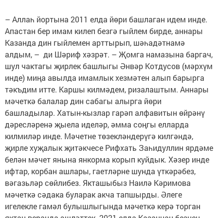
– Аллаһ йор­тына 2011 ел­да ­йө­ри баш­ла­ган идем инде.
Апастан бер имам килеп безгә гый­лем бирде, аннары
Казанда дин гыйлемен арттырып, шәһадәтнамә
алдым, – ди Шәриф хәзрәт. – Җомга намазына баргач,
шул чактагы җирлек башлыгы Әнвәр Котдусов (мәрхүм
инде) миңа авылда имамлык хезмәтен алып барырга
тәкъдим итте. Каршы килмәдем, ризалаштым. Аннары
мәчеткә балалар дин сабагы алырга йөри
башладылар. Хатын-кызлар гарәп алфавитын өйрәнү
дәресләренә җыела иделәр, әмма соңгы елларда
килмиләр инде. Мәчетне төзекләндерүгә килгәндә,
җирле хуҗалык җитәкчесе Рифхать За­һидуллин ярдәме
белән мәчет янына янкорма корып куйдык. Хәзер инде
ифтар, корбан ашлары, гаетләрне шунда үткәрәбез,
вәгазьләр сөйлибез. Якташыбыз Наилә Кәримова
мәчеткә сәдака буларак акча тапшырды. Әлеге
игелекле гамәл булышлыгында мәчеткә керә торган
яктан веранда эшләттек. 2021 елда Казаннан безнең