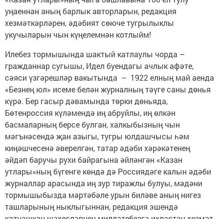
уңаеннан аның барлык авторларын, редакция
хезмәткәрләрен, әдәбият сөюче тугрылыклы
укучыларын чын күңелемнән котлыйм!
Илебез тормышында шактый катлаулы чорда –
гражданнар сугышы, Идел буендагы ачлык афәте,
сәяси үзгәрешләр вакытында – 1922 елның май аенда
«Безнең юл» исеме белән журналның тәүге саны дөнья
күрә. Бер гасыр дәвамында төрки дөньяда,
Бөтенроссия күләмендә иң абруйлы, иң өлкән
басмаларның берсе булган, халкыбызның чын
мәгънәсендә җан азыгы, тугры юлдашчысы һәм
киңәшчесенә әверелгән, татар әдәби хәрәкәтенең
әйдәп баручы рухи байрагына әйләнгән «Казан
утлары»ның бүгенге көндә дә Россиядәге калын әдәби
журналлар арасында иң зур тиражлы булуы, мәдәни
тормышыбызда мәртәбәле урын биләве аның нигез
ташларының ныклыгыннан, редакция эшендә
катнашкан шәхесләрнең милләтебезгә ихластан хезмәт