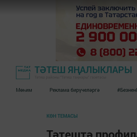
ТӘТЕШ ЯҢАЛЫКЛАРЫ
Тәтеш районы "Тәтеш таңнары" газетасы
Мөһим
Реклама бирүчеләргә
#Безнен
КӨН ТЕМАСЫ
Тәтештә профил