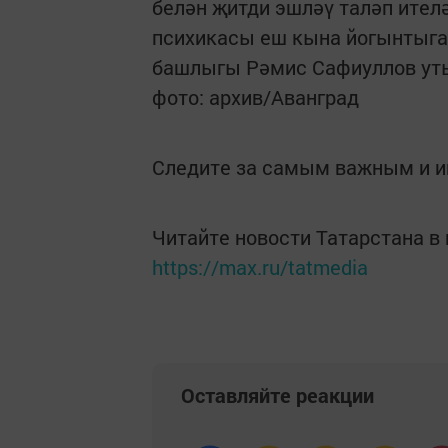
белән җитди эшләү таләп ителә
психикасы еш кына йогынтыга 
башлыгы Рәмис Сафиуллов уты
фото: архив/Аванград
Следите за самым важным и 
Читайте новости Татарстана 
https://max.ru/tatmedia
Оставляйте реакции