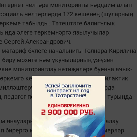
Интернет челтәре мониторингы һәрдаим алып
социаль челтәрләрдә 172 кешенең (шуларның
төркеме табылды. Тәтештәге балигълык
сында әлеге төркемнәргә язылучылар
е Сергей Александрович.
мәгариф бүлеге начальнигы Гөлнара ­Кирилина
бирү мохите һәм укучыларның үз-үзен
кне мониторинглау нәтиҗәләре буенча ачык­
өркемгә керүче балалар белән профилактик
илләштерү чаралары, шулай ук аларда
 педагог-психо­логларның катнашуы ­турында ­
м янауларын кисәтүне профилактикалау
еп бирергә кирәк. Балалар һәм яшүсмерләр