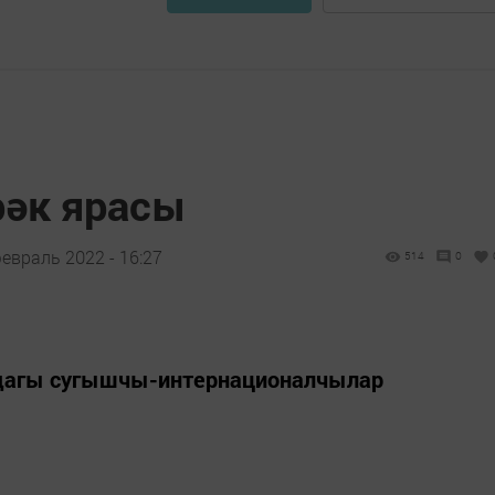
рәк ярасы
евраль 2022 - 16:27
514
0
ндагы сугышчы-­интернационалчылар