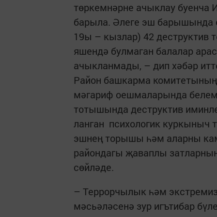
төркемнәрне ачыклау буенча 
барыла. Әлеге эш барышында 
19ы – кызлар) 42 деструктив 
яшендә булмаган балалар ара
ачыкланмады, – дип хәбәр итт
Район башкарма коми­тетының 
мәгариф оешмаларында белем 
тотышында дес­труктив иминле
ланган психологик куркыныч т
эшнең торышы һәм аларны кам
райондагы җаваплы затларның,
сөй­ләде.
– Террорчылык һәм экстремиз
мәсьәләсенә зур игътибар бүл