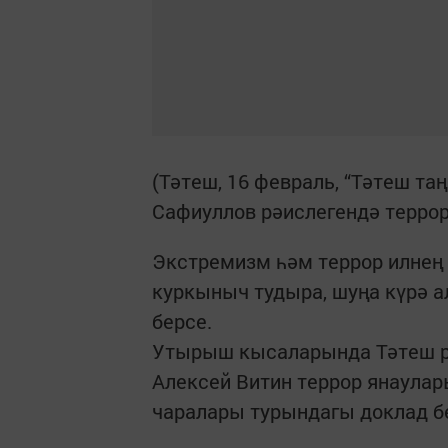
(Тәтеш, 16 февраль, “Тәтеш таң
Сафиуллов рәислегендә терро
Экстремизм һәм террор илнең 
куркыныч тудыра, шуңа күрә 
берсе.
Утырыш кысаларында Тәтеш р
Алексей Витин террор янау­ла
чаралары турындагы доклад б