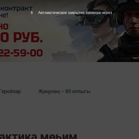
5
Автоматическое закрытие баннера через
Геройлар
Җиңүнәң – 80 еллыгы
актика мөһим