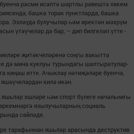
 буенча рәсми исәптә шартлы рәвештә хөкем
риясендә, башка торак пунктларда, башка
ора. Эзләүдә булучылар һәм иректән мәхрүм
ын үтәүчеләр дә бар, – дип билгеләп үтте ­
иеләре җитәк­челәренә соңгы ­вакытта
е дә мина ­куелуы турындагы шалты­ратулар­
а ки­ңәш итте. Ачык­лау нәти­җәләре буенча,
яшәүчеләрдән килә икән.
яшьләр эш­лә­ре һәм спорт ­бү­­леге начальнигы
в төркемнәргә язылучыларның социаль
урында сөйләде.
әре тарафыннан яшьләр арасында деструктив