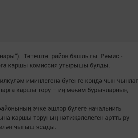
нары”). Тәтештә район­ баш­­лы­гы Рәмис ­
рга каршы комиссия утырышы булды.
илкүләм имин­легенә бүгенге көндә чын-чынла
аларга каршы тору – иң мөһим бурычларның
айонының эчке эшләр бүлеге начальнигы
рына каршы торуның нәтиҗәлелеген арттыру
елән чыгыш ясады.