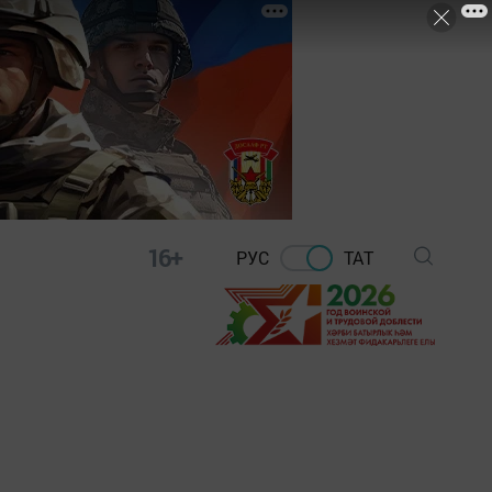
16+
РУС
ТАТ