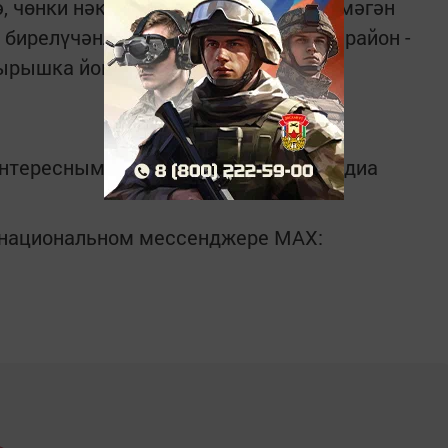
, чөнки нәкъ тә алар­ның ныгып җитмәгән
бирелүчәнлеккә дучар була, – диде район ­
рышка ­йомгак ясап.
интересным в
Telegram-канале
Татмедиа
в национальном мессенджере MАХ: