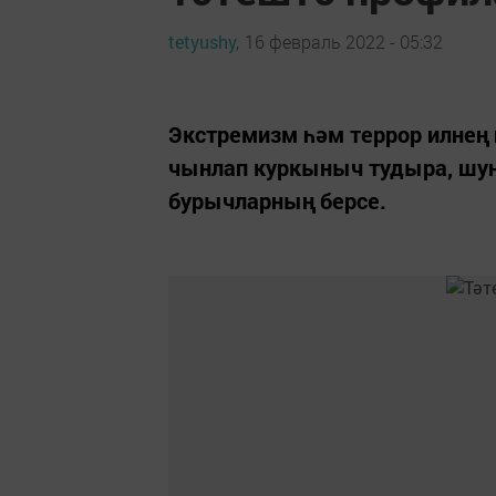
tetyushy,
16 февраль 2022 - 05:32
Экстремизм һәм террор илнең 
чынлап куркыныч тудыра, шуң
бурычларның берсе.