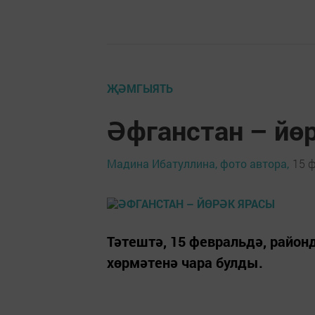
ҖӘМГЫЯТЬ
Әфганстан – йө
Мадина Ибатуллина, фото автора,
15 ф
Тәтештә, 15 февральдә, райо
хөрмәтенә чара булды.