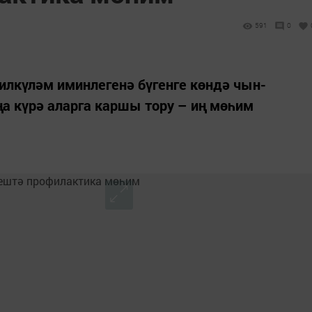
591
0
илкүләм имин­легенә бүгенге көндә чын-
а күрә аларга каршы тору – иң мөһим