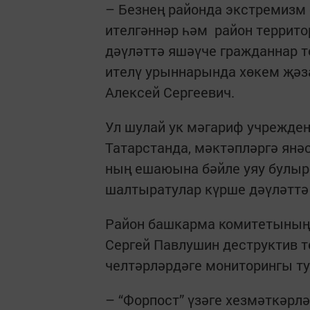
– Безнең районда экстремизм
ителгәннәр һәм район террито
дәүләттә яшәүче гражданнар т
ителү урыннарында хөкем җәзас
Алексей ­Сергеевич.
Ул шулай ук мәгариф учрежден
Татарстанда, мәктәпләргә янәс
ның ­ешаюына бәйле уяу булырг
шалтыратулар күрше дәүләттә 
Район ­башкарма коми­теты­ның 
Сер­гей Павлушин ­­деструкти
челтәрләрдәге ­мо­ниторингы т
– “Форпост” үзәге хезмәткәрл