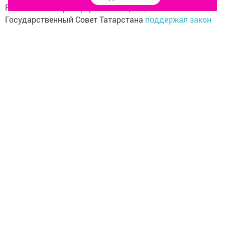
Ранее ИА «Татар-информ» сообщало, что
Государственный Совет Татарстана
поддержал закон
о поправках к Конституции России.
Фото: Владимир Васильев
Следите за самым важным и интересным в
Telegram-канале
Татмедиа
Читайте новости Татарстана в
национальном мессенджере MАХ:
https://max.ru/tatmedia