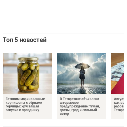
Топ 5 новостей
Готовим маринованные
В Татарстане объявлено
Августо
корнишоны с зёрнами
штормовое
как выр
горчицы: хрустящая
предупреждение: туман,
работа
закуска к празднику
грозы, град и сильный
Татарст
ветер