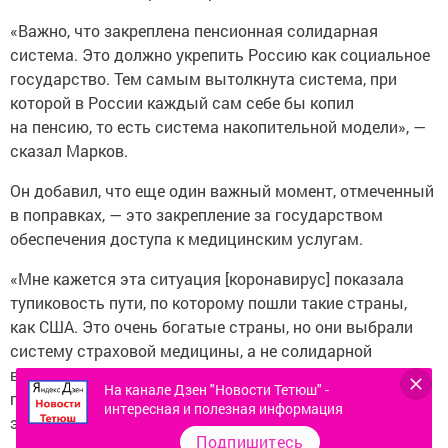
«Важно, что закреплена пенсионная солидарная
система. Это должно укрепить Россию как социальное
государство. Тем самым вытолкнута система, при
которой в России каждый сам себе бы копил
на пенсию, то есть система накопительной модели», —
сказал Марков.
Он добавил, что еще один важный момент, отмеченный
в поправках, — это закрепление за государством
обеспечения доступа к медицинским услугам.
«Мне кажется эта ситуация [коронавирус] показала
тупиковость пути, по которому пошли такие страны,
как США. Это очень богатые страны, но они выбрали
систему страховой медицины, а не солидарной
всеобщей государственной. Это один из факторов,
На канале Дзен "Новости Тетюш" -
почему США стали одним из центров мировой
интересная и полезная информация
эпидемии», — отметил политолог.
Подпишитесь