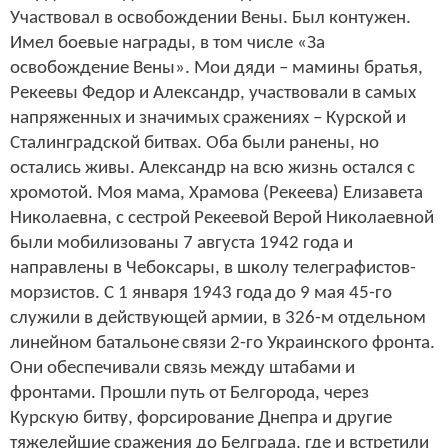
Участвовал в освобождении
Вены. Был контужен.
Имел боевые награды, в том числе «За
освобождение Вены». Мои дяди – мамины братья,
Рекеевы Федор и Александр, участвовали в самых
напряженных и значимых сражениях – Курской и
Сталинградской битвах. Оба были ранены, но
остались живы. Александр на всю жизнь остался с
хромотой. Моя мама, Храмова (Рекеева) Елизавета
Николаевна, с сестрой Рекеевой Верой Николаевной
были мобилизованы 7 августа 1942 года и
направлены в Чебоксары, в школу телеграфистов-
морзистов. С 1 января 1943 года
до 9 мая 45-го
служили в действующей армии, в 326-м отдельном
линейном батальоне
связи 2-го Украинского фронта.
Они обеспечивали связь
между штабами и
фронтами.
Прошли путь от Белгорода, через
Курскую битву, форсирование Днепра и другие
тяжелейшие сражения до Белграда, где и встретили