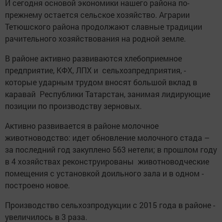
И сегодня основой экономики нашего района по-
прежнему остается сельское хозяйство. Аграрии
Тетюшского рай­она продолжают славные традиции
рачительного ­хозяйствования на родной земле.
В рай­оне активно развиваются хлебоприемное
предприятие, КФХ, ЛПХ и сельхозпредприя­тия, ­
которые ударным трудом вносят большой вклад в
каравай Рес­публики Татарстан, занимая лидирующие
позиции по производству зерновых.
Активно развивается в рай­оне молочное
животноводство: идет обновление молочного стада –
за последний год закуплено 563 нетели; в ­прош­лом году
в 4 хозяйствах реконструированы животноводчес­кие
помещения с установкой доильного зала и в одном ­
построено новое.
Производство сельхозпродукции с 2015 года в рай­оне ­
увеличилось в 3 раза. ­