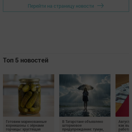
Перейти на страницу новости
Топ 5 новостей
Готовим маринованные
В Татарстане объявлено
Августо
корнишоны с зёрнами
штормовое
как выр
горчицы: хрустящая
предупреждение: туман,
работа