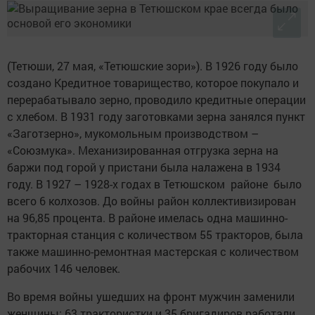
(Тетюши, 27 мая, «Тетюшские зори»). В 1926 году было
создано Кредитное товарищест­во, которое покупало и
перерабатывало зерно, проводило кредитные операции
с хлебом. В 1931 году заготовками зерна занялся пункт
«Заготзерно», мукомольным производством –
«Союзмука». Механизированная отгрузка зерна на
баржи под горой у пристани была налажена в 1934
году. В 1927 – 1928-х годах в Тетюшском рай­оне было
всего 6 колхозов. До вой­ны район коллективизирован
на 96,85 процента. В районе имелась одна машинно-
тракторная станция с количеством 55 тракторов, была
также машинно-ремонтная мастерская с количеством
рабочих 146 человек.
Во время войны ушедших на фронт мужчин заменили
женщины: 63 трактористки и 35 бригадиров работали