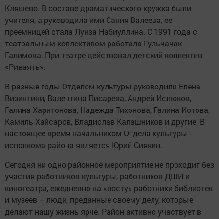
Кляшево. В составе драматического кружка были
учителя, а руководила ими Сания Валеева, ее
преемницей стала Луиза Набиуллина. С 1991 года с
театральным коллективом работала Гульчачак
Галимова. При театре действовал детский ­коллектив
«Риваять».
В разные годы Отделом культуры руководили Елена
Визинтини, Валентина Писарева, Андрей Ислюков,
Галина Харитонова, Надежда Тихонова, Галина Иотова,
Камиль Хайсаров, Владислав Калашников и другие. В
настоящее время начальником Отдела культуры ­
исполкома района ­является Юрий ­Сиякин.
Сегодня ни одно районное мероприятие не проходит без
учас­тия работников культуры, работников ДШИ и
кинотеатра, ежедневно на «пос­ту» работники библиотек
и музеев – люди, преданные своему делу, которые
делают нашу жизнь ярче. Район активно участвует в