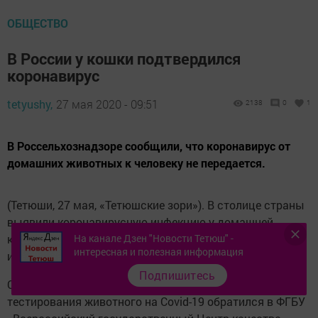
ОБЩЕСТВО
В России у кошки подтвердился
коронавирус
tetyushy,
27 мая 2020 - 09:51
2138
0
1
В Россельхознадзоре сообщили, что коронавирус от
домашних животных к человеку не передается.
(Тетюши, 27 мая, «Тетюшские зори»). В столице страны
выявили коронавирусную инфекцию у домашней
На канале Дзен "Новости Тетюш" -
кошки, сообщает
ИА «Татар-информ»
со ссылкой
интересная и полезная информация
источник.
Подпишитесь
Отмечается, что хозяин 5-летней кошки с целью
тестирования животного на Covid-19 обратился в ФГБУ