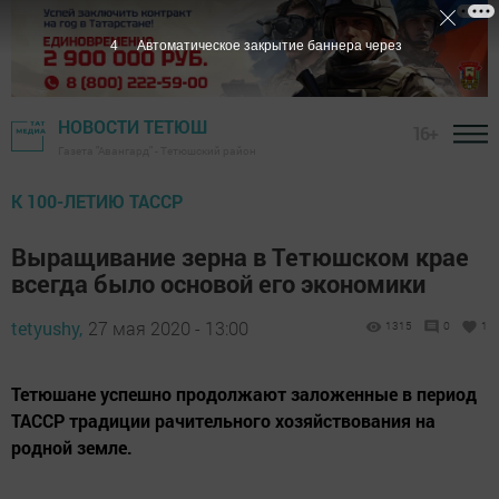
3
Автоматическое закрытие баннера через
НОВОСТИ ТЕТЮШ
16+
Газета "Авангард" - Тетюшский район
К 100-ЛЕТИЮ ТАССР
Выращивание зерна в Тетюшском крае
всегда было основой его экономики
tetyushy,
27 мая 2020 - 13:00
1315
0
1
Тетюшане успешно продолжают заложенные в период
ТАССР традиции рачительного хозяйствования на
родной земле.