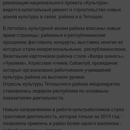
реа­лизации национального проекта «Культура»:
ведется капитальный ремонт и строительство новых
домов культуры в селах района и в Тетюшах.
В летопись культурной жизни района вписаны новые
яркие страницы: районные и респуб­ликанские
праздники, фестивали, концерты, выставки, многие из
которых стали межрегиональными, ­республиканскими.
Визитными карточками рай­она стали «Валда шинясь»,
«Чук­леме», Атрясские чтения, Сабантуй, проведение
которых организовано работниками учреждений
культуры района на высоком уровне.
Отрасль культуры Тетюшского района неоднократно
становилась лидером респуб­лики по основным
показателям ­деятельности.
Новым направлением в работе культработников ­стала ­
грантовая дея­тельность, которая только за 2019 год ­
позволила привлечь в район более одного миллиона ­