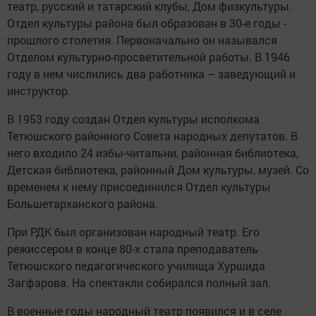
театр, русский и татарский клубы, Дом ­физкультуры.
Отдел культуры района был образован в 30-е годы ­
прошлого столетия. Первоначально он назывался
Отделом ­культурно-просветительной работы. В 1946
году в нем числились два работника – заведующий и
инструктор.
В 1953 году создан Отдел культуры исполкома
Тетюшского районного Совета ­народных депутатов. В
него входило 24 избы-­читальни, районная библио­тека,
Детская библиотека, районный Дом культуры, музей. Со
временем к нему присоединился Отдел культуры
Большетарханского района.
При РДК был организован народный театр. Его
режиссером в конце 80-х стала преподаватель
Тетюшского педагогичес­кого училища Хуршида
Загфарова. На спектакли собирался полный зал.
В военные годы народный театр появился и в селе