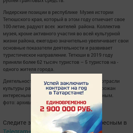
рублей грантовых средств.
Лидерские позиции в респуб­лике Музея истории
Тетюшского края, который в этом году отмечает свое
100-летие, радуют всех жителей района. Коллектив
музея, кроме активного учас­тия во всей культурной
жизни района, ежегодно значительно увеличивает свои
основные показатели деятельнос­ти и развивает
туристическое направление. Тетюши в 2019 году
приняли более 62 тысяч турис­тов – 5 туристов на ­
одного ­жителя города.
Деятельность настоящих профессионалов отрасли
культуры района делает досуг сельчан и горожан
интересным, познавательным, воспитательным.
фото: архив/Авангард
Следите за самым важным и интересным в
Telegram-канале
Татмедиа