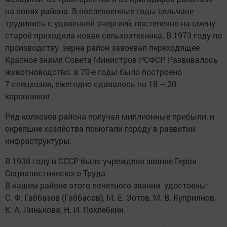
на полях района. В послевоенные годы сельчане
трудились с удвоенной энергией, постепенно на смену
старой приходила ­новая ­сельхозтехника. В 1973 году по
производству зерна район завое­вал переходящее
Красное знамя ­Совета ­Министров РСФСР. Развивалось
животноводство: в 70-е годы было построено
7 спецхозов, ежегодно сдавалось по 18 – 20
коровников.
Ряд колхозов района получал миллионные прибыли, и
окрепшие хозяйства помогали городу в развитии
инфраструктуры.
В 1938 году в СССР было учреждено звание ­Героя ­
Социалистического ­Труда. ­
В нашем районе этого ­почетного звания удостоены:
С. Ф. ­Габбазов (Габбасов), М. Е. Зо­тов, М. В. Куприянов,
К. А. Линькова, ­Н. И. ­Похлебкин.