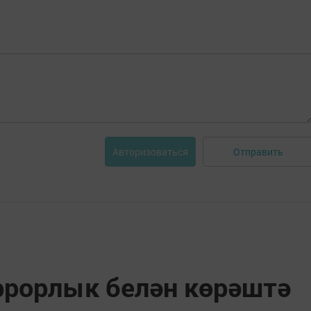
Отправить
Авторизоваться
еррорлык белән көрәштә