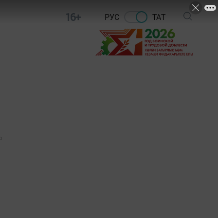
16+
РУС
ТАТ
0