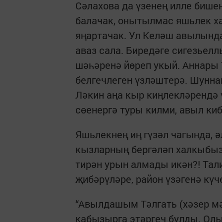
Сәлахова да үзенең илле бише
балачак, онытылмас яшьлек ха
яңартачак. Ул Келәш авылында
аваз сала. Биредәге сигезьел
шәһәренә йөреп укый. Аннары
белгечлеген үзләштерә. Шунна
Ләкин аңа кыр киңлекләрендә 
сөенергә туры килми, авыл ки
Яшьлекнең иң гүзәл чагында, әл
кызларның бергәләп халкыбыз 
тирән урын алмады икән?! Тал
җибәрүләре, район үзәгенә кү
“Авылдашым Тәлгать (хәзер м
кабызырга этәргеч булды. Ол