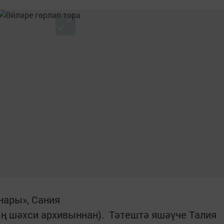
ңнары», Сания
 шәхси архивыннан). Тәтештә яшәүче Талия