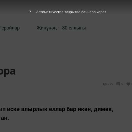
6
Автоматическое закрытие баннера через
Геройлар
Җиңүнәң – 80 еллыгы
ора
739
0
п искә алырлык еллар бар икән, димәк,
ган.