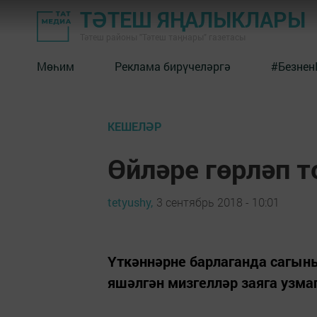
ТӘТЕШ ЯҢАЛЫКЛАРЫ
Тәтеш районы "Тәтеш таңнары" газетасы
Мөһим
Реклама бирүчеләргә
#Безнен
КЕШЕЛӘР
Өйләре гөрләп т
tetyushy,
3 сентябрь 2018 - 10:01
Үткәннәрне барлаганда сагыны
яшәлгән мизгелләр заяга узма