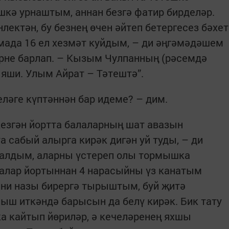
шкә урнаштым, аннан безгә фатир бирделәр.
лектән, бу безнең өчен әйтеп бетергесез бәхет
мада 16 ел хезмәт куйдым, – ди әңгәмәдәшем
рне барлап. – Кызым Чулпанның (рәсемдә
а яши. Улым Айрат – Тәтештә”.
еләге күптәннән бар идеме? – дим.
кезгән йортта балаларның шат авазын
 сабый алырга кирәк дигән уй туды, – ди
а алдым, аларны үстереп олы тормышка
алар йортыннан 4 нарасыйны үз канатым
ни назы бирергә тырыштым, буй җитә
ыш иткәндә барысын да белү кирәк. Бик тату
а кайтып йөриләр, ә кечеләренең яхшы