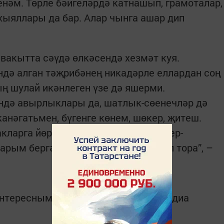
енәм. Төрле бәйгеләрдә катнашып, грамоталар,
хыяллары да бар. Алар чынга ашар дип
 вакытта сәүдә өлкәсендә хезмәт куя.
дә алган тәҗрибәнең никадәрле еллардан соң
ың шулай икәнлеген үзе дә яшерми.
гәндә авырлыклары да, шатлык-сөенечләр дә
нәгатьмен, бүгенге көнем, шөкер, җитеш.
кларга йөрешәбез, кирәк вакытта бер-
арым бергә җыелганда өебез гөрләп тора”, –
интересным в
Telegram-канале
Татмедиа