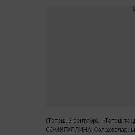
(Тәтеш, 3 сентябрь, «Тәтеш та
СӘМИГУЛЛИНА, Сәлаховларның