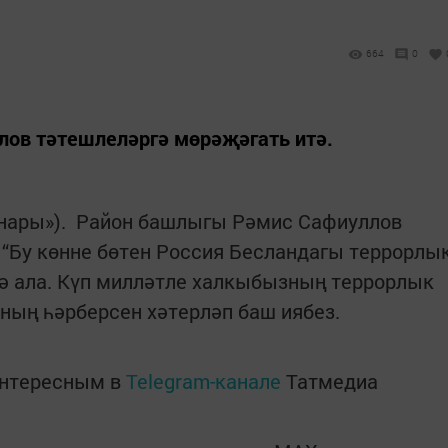
664
0
ов тәтешлеләргә мөрәҗәгать итә.
аңнары»). Район башлыгы Рәмис Сафиуллов
 “Бу көнне бөтен Россия Бесландагы террорлы
ә ала. Күп милләтле халкыбызның террорлык
ның һәрберсен хәтерләп баш иябез.
интересным в
Telegram-канале
Татмедиа