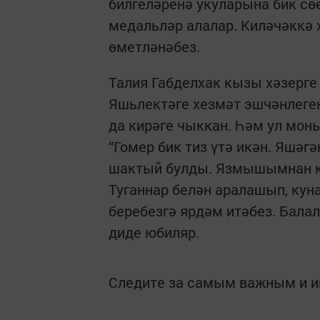
билгеләренә укуларына бик сө
медальләр алалар. Киләчәккә 
өметләнәбез.
Талия Габделхак кызы хәзерге
Яшьлектәге хезмәт эшчәнлеген
да кирәге чык­кан. Һәм ул мон
“Гомер бик тиз үтә икән. Яшә
шактый булды. Язмышымнан ка
Туганнар белән аралашып, куна
беребезгә ярдәм итәбез. Балал
диде юбиляр.
Следите за самым важным и 