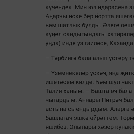
күчендек. Мин юл идарәсенә э
Аңарчы иске бер йортта яшәгән
һәм шатлык булды. Әлеге оеш
күңел сандыгындагы хатирәлә
уңда) инде үз гаиләсе, Казанд
– Тәрбиягә бала алып үстерү т
– Үземнекеләр үскәч, яңа җит
ишетәсем килде. Һәм шул чакта
Талия ханым. – Башта өч бал
чыгардым. Аннары Питрәч бал
астына сыендырдым. Аларга ә
башлагач эшкә өйрәттем. Торм
яшибез. Олылары хәзер кунакк