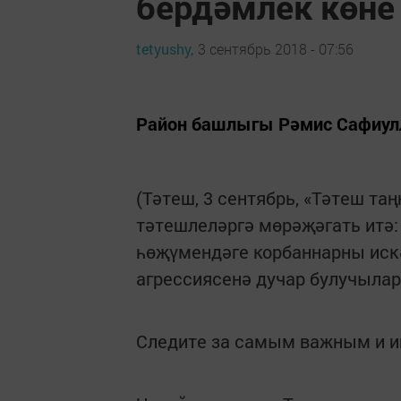
бердәмлек көне
tetyushy,
3 сентябрь 2018 - 07:56
Район башлыгы Рәмис Сафиулл
(Тәтеш, 3 сентябрь, «Тәтеш т
тәтешлеләргә мөрәҗәгать итә:
һөҗүмендәге корбаннарны иск
агрессиясенә дучар булучылар
Следите за самым важным и 