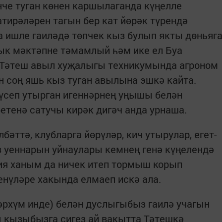
нче туган көнен каршылаганда күңелле
тирәләрен тагын бер кат йөрәк түрендә
 ишле гаиләдә төпчек кыз булып якты дөньяг
лык мәктәпне тәмамлый һәм ике ел Буа
 Тәтеш авыл хуҗалыгы техникумында агроном
н соң яшь кыз туган авылына эшкә кайта.
үсеп утыр­ган игеннәрнең уңышы белән
бетенә сатучы кирәк дигәч анда урнаша.
бәттә, клубларга йөрүләр, кич утырулар, егет-
уеннарын уйнау­лары кемнең генә күңелендә
ия ханым да ничек итеп тормыш корып
ченүләре хакында елмаеп искә ала.
әрхүм инде) белән дуслыгыбыз гаилә учагын
ы кызыбызга сигез ай вакытта Тәтешкә