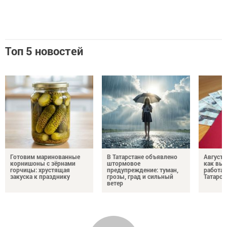
Топ 5 новостей
Готовим маринованные
В Татарстане объявлено
Августо
корнишоны с зёрнами
штормовое
как выр
горчицы: хрустящая
предупреждение: туман,
работа
закуска к празднику
грозы, град и сильный
Татарст
ветер