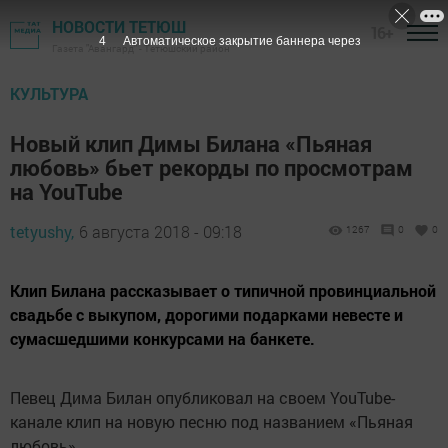
НОВОСТИ ТЕТЮШ
16+
3
Автоматическое закрытие баннера через
Газета "Авангард" - Тетюшский район
КУЛЬТУРА
Новый клип Димы Билана «Пьяная
любовь» бьет рекорды по просмотрам
на YouTube
tetyushy,
6 августа 2018 - 09:18
1267
0
0
Клип Билана рассказывает о типичной провинциальной
свадьбе с выкупом, дорогими подарками невесте и
сумасшедшими конкурсами на банкете.
Певец Дима Билан опубликовал на своем YouTube-
канале клип на новую песню под названием «Пьяная
любовь».