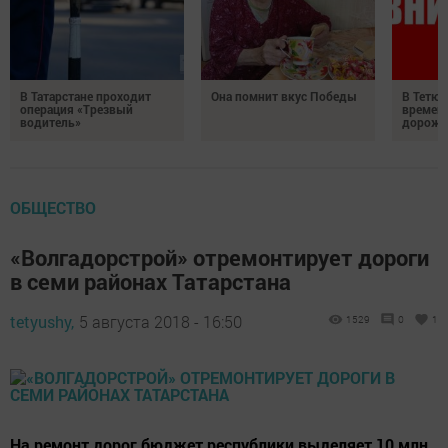
В Татарстане проходит
Она помнит вкус Победы
В Тетюш
операция «Трезвый
времен
водитель»
дорожн
ОБЩЕСТВО
«Волгадорстрой» отремонтирует дороги
в семи районах Татарстана
tetyushy,
5 августа 2018 - 16:50
1529
0
1
На ремонт дорог бюджет республики выделяет 10 млн