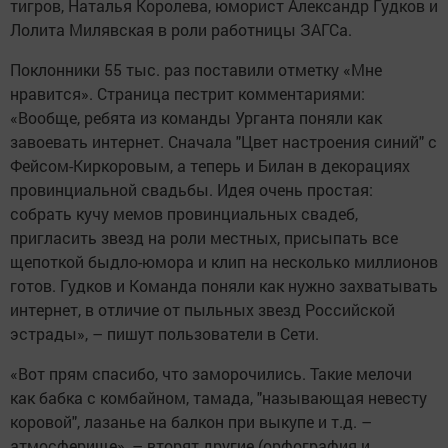
тигров, Наталья Королева, юморист Александр Гудков и
Лолита Милявская в роли работницы ЗАГСа.
Поклонники 55 тыс. раз поставили отметку «Мне
нравится». Страница пестрит комментариями:
«Вообще, ребята из команды Урганта поняли как
завоевать интернет. Сначала "Цвет настроения синий" с
Фейсом-Киркоровым, а теперь и Билан в декорациях
провинциальной свадьбы. Идея очень простая:
собрать кучу мемов провинциальных свадеб,
пригласить звезд на роли местных, присыпать все
щепоткой быдло-юмора и клип на несколько миллионов
готов. Гудков и Команда поняли как нужно захватывать
интернет, в отличие от пыльных звезд Российской
эстрады», – пишут пользователи в Сети.
«Вот прям спасибо, что заморочились. Такие мелочи
как бабка с комбайном, тамада, "называющая невесту
коровой", лазанье на балкон при выкупе и т.д. –
атмосферище», – вторят другие (орфография и