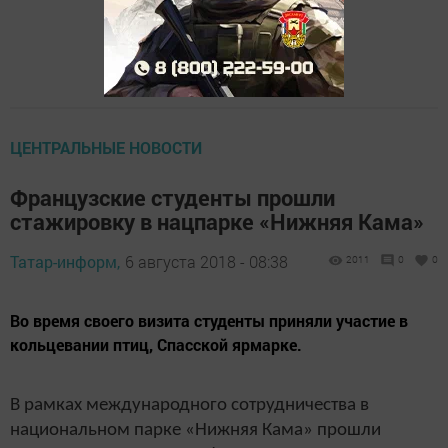
ЦЕНТРАЛЬНЫЕ НОВОСТИ
Французские студенты прошли
стажировку в нацпарке «Нижняя Кама»
Татар-информ,
6 августа 2018 - 08:38
2011
0
0
Во время своего визита студенты приняли участие в
кольцевании птиц, Спасской ярмарке.
В рамках международного сотрудничества в
национальном парке «Нижняя Кама» прошли