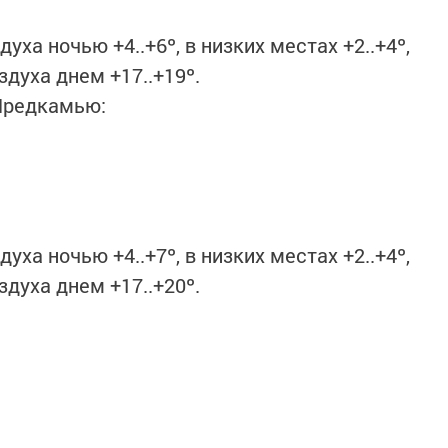
ха ночью +4..+6º, в низких местах +2..+4º,
духа днем +17..+19º.
Предкамью:
.
ха ночью +4..+7º, в низких местах +2..+4º,
духа днем +17..+20º.
.