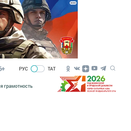
6+
РУС
ТАТ
я грамотность