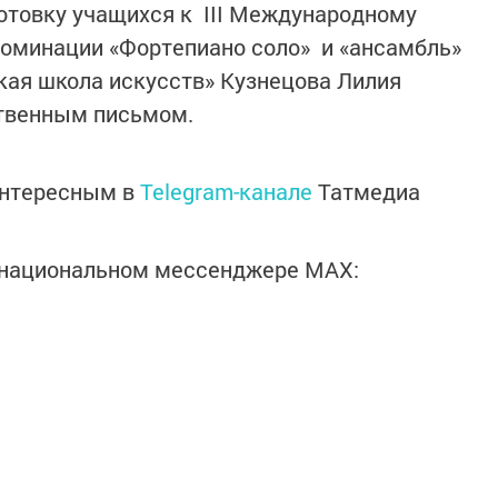
отовку учащихся к III Международному
 номинации «Фортепиано соло» и «ансамбль»
кая школа искусств» Кузнецова Лилия
твенным письмом.
интересным в
Telegram-канале
Татмедиа
в национальном мессенджере MАХ: