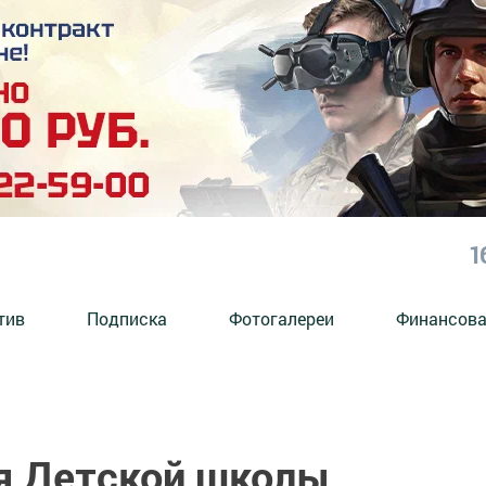
1
тив
Подписка
Фотогалереи
Финансова
я Детской школы