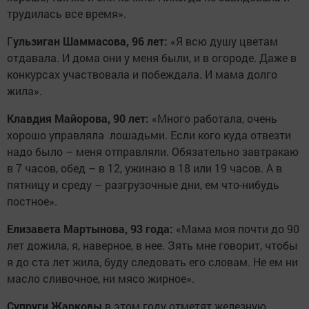
трудилась все время».
Г
ульзиган Шаммасова, 96 лет:
«Я всю душу цветам
отдавала. И дома они у меня были, и в огороде. Даже в
конкурсах участвовала и побеждала. И мама долго
жила».
Клавдия Майорова, 90 лет:
«Много работала, очень
хорошо управляла лошадьми. Если кого куда отвезти
надо было – меня отправляли. Обязательно завтракаю
в 7 часов, обед – в 12, ужинаю в 18 или 19 часов. А в
пятницу и среду – разгрузочные дни, ем что-нибудь
постное».
Елизавета Мартынова, 93 года:
«Мама моя почти до 90
лет дожила, я, наверное, в нее. Зять мне говорит, чтобы
я до ста лет жила, буду следовать его словам. Не ем ни
масло сливочное, ни мясо жирное».
Супруги Жарковы
в этом году отметят железную