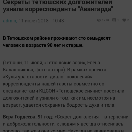
Секреты тетюшских долгожителей
узнали корреспонденты "Авангарда"
admin,
11 июля 2018 - 10:43
1718
1
2
В Тетюшском районе проживают сто семьдесят
человек в возрасте 90 лет и старше.
(Тетюши, 11 июля, «Тетюшские зори», Елена
Калашникова, фото автора). В рамках проекта
«Культура старости: диалог поколений»
корреспонденты нашей газеты совместно со
специалистами КЦСОН «Тетюшское сияние» посетили
долгожителей и узнали о том, как им, несмотря на
возраст, удается сохранять бодрость духа и тела.
Вера Гордеева, 91 год:
«Секрет долголетия – в терпении
и доброжелательности, к людям я всегда относилась
хорошо, так же и они ко мне. Никогда не завидовала и