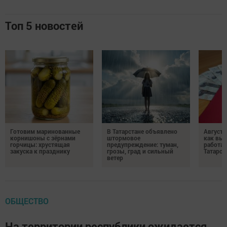
Топ 5 новостей
Готовим маринованные
В Татарстане объявлено
Августо
корнишоны с зёрнами
штормовое
как выр
горчицы: хрустящая
предупреждение: туман,
работа
закуска к празднику
грозы, град и сильный
Татарст
ветер
ОБЩЕСТВО
На территории республики ожидается