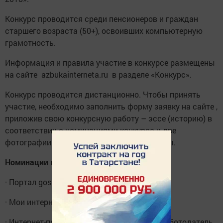
Конкурс проводится среди пенсионеров и граждан
старшего возраста (50+), освоивших компьютерную
грамотность.
Информация и правила участие в конкурсе размещены
на сайте azbukainterneta.ru в разделе «Конкурс».
Конкурс проводится дистанционно. Чтобы принять
участие, необходимо заполнить форму заявку на сайте ,
приложив свою конкурсную работу – эссе (историю) в
соответствии с номинациями конкурса и две
фотографии с изображением автора работы.
Номинации конкурса:
· Портал gosuslugi.ru: мой опыт.
· Мои интернет-достижения.
· Интернет-предприниматель, интернет – работодатель.