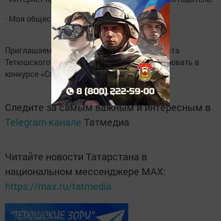
· Моя общественная интернет-инициатива.
Приглашаем всех граждан пожилого возраста
Тетюшского муниципального района участвовать в
конкурсе «Спасибо Интернету -2018».
Следите за самым важным и интересным в
Telegram-канале
Татмедиа
Читайте новости Татарстана в
национальном мессенджере MАХ:
https://max.ru/tatmedia