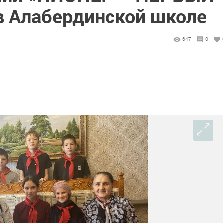
 Алабердинской школе
647
0