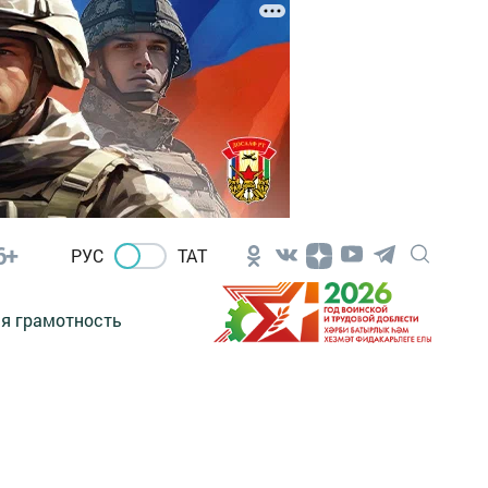
6+
РУС
ТАТ
я грамотность