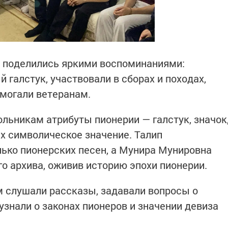
и поделились яркими воспоминаниями:
й галстук, участвовали в сборах и походах,
могали ветеранам.
льникам атрибуты пионерии — галстук, значок
их символическое значение. Талип
ько пионерских песен, а Мунира Мунировна
о архива, оживив историю эпохи пионерии.
 слушали рассказы, задавали вопросы о
 узнали о законах пионеров и значении девиза