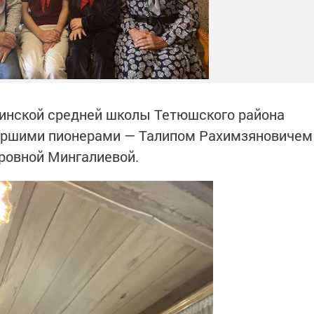
динской средней школы Тетюшского района
таршими пионерами — Талипом Рахимзяновичем
ровной Мингалиевой.