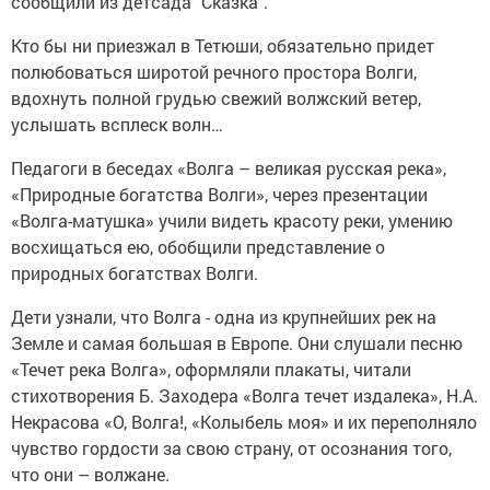
сообщили из детсада "Сказка".
Кто бы ни приезжал в Тетюши, обязательно придет
полюбоваться широтой речного простора Волги,
вдохнуть полной грудью свежий волжский ветер,
услышать всплеск волн…
Педагоги в беседах «Волга – великая русская река»,
«Природные богатства Волги», через презентации
«Волга-матушка» учили видеть красоту реки, умению
восхищаться ею, обобщили представление о
природных богатствах Волги.
Дети узнали, что Волга - одна из крупнейших рек на
Земле и самая большая в Европе. Они слушали песню
«Течет река Волга», оформляли плакаты, читали
стихотворения Б. Заходера «Волга течет издалека», Н.А.
Некрасова «О, Волга!, «Колыбель моя» и их переполняло
чувство гордости за свою страну, от осознания того,
что они – волжане.