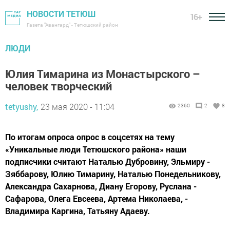
НОВОСТИ ТЕТЮШ
16+
Газета "Авангард" - Тетюшский район
ЛЮДИ
Юлия Тимарина из Монастырского –
человек творческий
tetyushy,
23 мая 2020 - 11:04
2360
2
8
По итогам опроса опрос в соцсетях на тему
«Уникальные люди Тетюшского района» наши
подписчики считают Наталью ­Дубровину, ­Эльмиру ­
Зяббарову, Юлию ­Тимарину, ­Наталью Понедельникову,
Александра ­Сахарнова, ­Диану ­Егорову, ­Руслана ­
Сафарова, Олега ­Евсеева, ­Артема Николаева, ­
Владимира ­Каргина, ­Татьяну Адаеву.