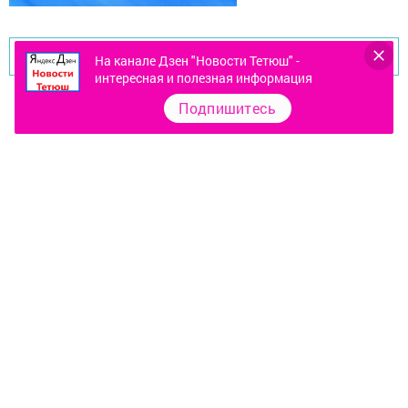
Перейти на страницу новости
На канале Дзен "Новости Тетюш" -
интересная и полезная информация
Подпишитесь
Контакты