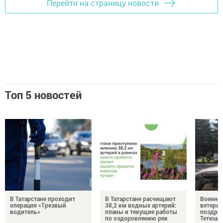
Перейти на страницу новости
Топ 5 новостей
В Татарстане проходит
В Татарстане расчищают
Военно
операция «Трезвый
38,2 км водных артерий:
ветера
водитель»
планы и текущие работы
поздрав
по оздоровлению рек
Тетюшс