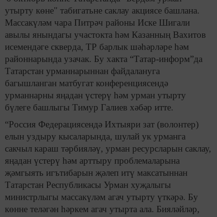
утырту көне" табигатьне саклау акциясе башлана.
Массакүләм чара Питрәч районы Иске Шигали
авылы янындагы участокта һәм Казанның Вахитов
исемендәге скверда, ТР барлык шәһәрләре һәм
районнарында узачак. Бу хакта “Татар-информ”да
Татарстан урманнарыннан файдалануга
багышланган матбугат конференциясендә
урманнарны яңадан үстерү һәм урман утырту
бүлеге башлыгы Тимур Галиев хәбәр итте.
“Россия Федерациясендә Ихтыяри зат (волонтер)
елын уздыру кысаларында, шулай ук урманга
сакчыл караш тәрбияләү, урман ресурсларын саклау,
яңадан үстерү һәм арттыру проблемаларына
җәмгыять игътибарын җәлеп итү максатыннан
Татарстан Республикасы Урман хуҗалыгы
министрлыгы массакүләм агач утырту үткәрә. Бу
көнне теләгән һәркем агач утырта ала. Бияләйләр,