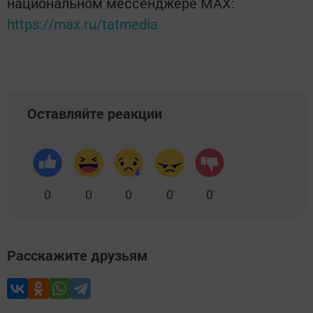
национальном мессенджере MАХ:
https://max.ru/tatmedia
Оставляйте реакции
0
0
0
0
0
Расскажите друзьям