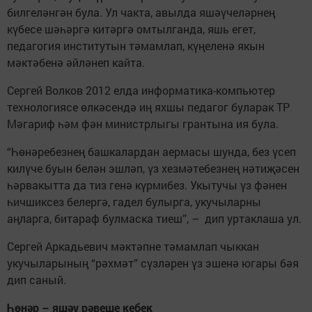
билгеләнгән була. Ул чакта, авылда яшәүчеләрнең
күбесе шәһәргә китәргә омтылганда, яшь егет,
педагогия институтын тәмамлап, күңеленә якын
мәктәбенә әйләнеп кайта.
Сергей Волков 2012 елда информатика-компьютер
технологиясе өлкәсендә иң яхшы педагог буларак ТР
Мәгариф һәм фән министр­лыгы грантына ия була.
“Һөнәребезнең башкалардан аермасы шунда, без үсеп
килүче буын белән эшләп, үз хезмәтебезнең нәтиҗәсен
һәрвакытта да тиз генә күрмибез. Укытучы үз фәнен
һичшиксез белергә, гадел булырга, укучыларны
аңларга, битараф булмаска тиеш”, – дип уртаклаша ул.
Сергей Аркадьевич мәктәпне тәмамлап чыккан
укучыларының “рәхмәт” сүзләрен үз эшенә югары бәя
дип саный.
Һөнәр – яшәү рәвеше кебек