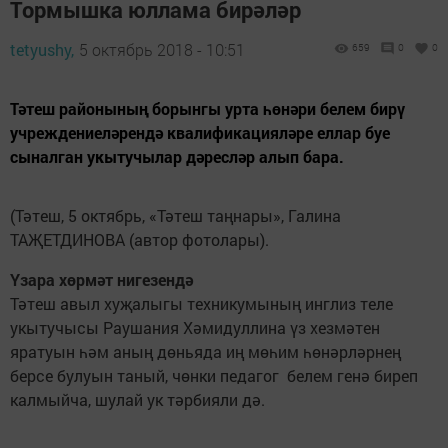
Тормышка юллама бирәләр
tetyushy,
5 октябрь 2018 - 10:51
659
0
0
Тәтеш районының борынгы урта һөнәри белем бирү
учреждениеләрендә квалификацияләре еллар буе
сыналган укытучылар дәресләр алып бара.
(Тәтеш, 5 октябрь, «Тәтеш таңнары», Галина
ТАҖЕТДИНОВА (автор фотолары).
Үзара хөрмәт нигезендә
Тәтеш авыл хуҗалыгы техникумының инглиз теле
укытучысы Раушания Хәмидуллина үз хезмәтен
яратуын һәм аның дөньяда иң мөһим һөнәрләрнең
берсе булуын таный, чөнки педагог­ белем генә биреп
калмыйча, шулай ук тәрбияли дә.