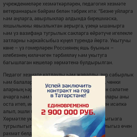
учреждениеләре хезмәткәрләрен, педагогия хезмәте
ветераннарын бәйрәм белән тәбрик итә: “Безне уйларга
һәм аңларга, авырлыклар алдында бирешмәскә,
яхшылыкны явызлыктан аерырга, үзеңә ышанырга
һәм үз вазифаңа тугрылык сакларга өйрәтүче игелекле
затларны һәркайсыбыз күңел түрендә йөртә. Укытучы
көне – үз гомерләрен Россиянең яшь буынын –
илебезнең киләчәген тәрбияләү һәм укытуга
багышлаган ­кешеләр хөрмәтенә булдырылган.
Педагог хезмәте катлаулы һәм җаваплы, зур сабырлык
һәм балаларга аерым мөнәсәбәт таләп итә, чөнки
аларның һәркайсында табигатьтән бирелгән сәләтне
ачарга һәм үстерер­гә кирәк. Тәтеш укытучылары аны
оста итеп, иң яхшы педагогия традицияләрен исәпкә
алып, эшли беләләр.
Хөрмәтле укытучылар! Сезгә һөнәри бурычыгызга
тугрылыгыгыз, балаларга биргән күңел җылыгыз өчен
рәхмәт белдерергә рөхсәт итегез. Мәгариф