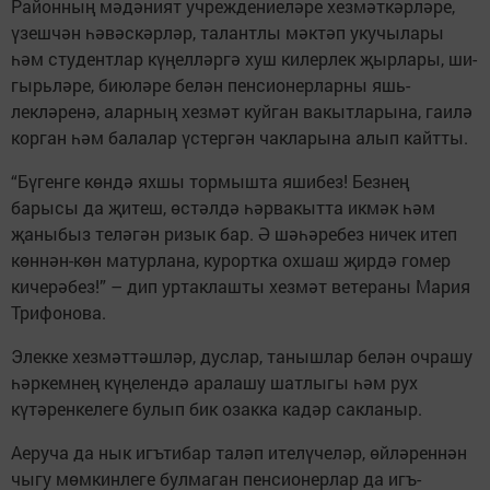
Районның мәдәният учреж­де­ние­ләре хез­мәт­кәрләре,
үзешчән һә­вәс­кәрләр, талантлы мәк­­­тәп укучылары
һәм сту­дент­лар күңелләргә хуш килерлек җырлары, ши­
гырьләре, биюләре белән пенсионерларны яшь­
лекләренә, аларның хезмәт куйган вакытларына, гаилә
корган һәм балалар үстергән чакларына алып кайтты.
“Бүгенге көндә яхшы тормышта яшибез! Безнең
барысы да җитеш, өстәлдә һәрвакытта икмәк һәм
җаныбыз теләгән ризык бар. Ә шәһәребез ничек итеп
көннән-көн матурлана, курортка охшаш җирдә гомер
кичерәбез!” – дип уртаклашты хезмәт ветераны Мария
Трифонова.
Элекке хезмәттәшләр, дус­лар, танышлар белән очрашу
һәркемнең күңелендә аралашу шатлыгы һәм рух
күтәренкелеге булып бик озакка кадәр сак­ланыр.
Аеруча да нык игътибар таләп ителүчеләр, өйләреннән
чыгу мөмкинлеге бул­маган пенсионерлар да игъ­