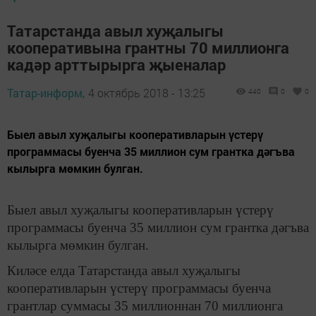
Татарстанда авыл хуҗалыгы
кооперативына грантны 70 миллионга
кадәр арттырырга җыеналар
Татар-информ,
4 октябрь 2018 - 13:25
440
0
0
​​​​​​​Быел авыл хуҗалыгы кооперативларын үстерү
программасы буенча 35 миллион сум грантка дәгъва
кылырга мөмкин булган.
Быел авыл хуҗалыгы кооперативларын үстерү
программасы буенча 35 миллион сум грантка дәгъва
кылырга мөмкин булган.
Киләсе елда Татарстанда авыл хуҗалыгы
кооперативларын үстерү программасы буенча
грантлар суммасы 35 миллионнан 70 миллионга