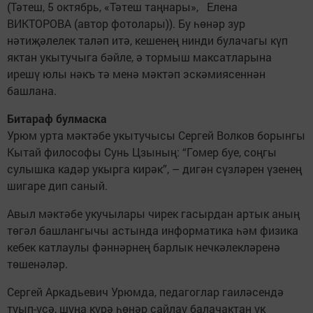
(Тәтеш, 5 октябрь, «Тәтеш таңнары», Елена
ВИКТОРОВА (автор фотолары)). Бу һөнәр зур
нәтиҗәлелек таләп итә, кешенең нинди булачагы күп
яктан укытучыга бәйле, ә тормыш максатларына
ирешү юлы нәкъ тә менә мәктәп эскәмиясеннән
башлана.
Битараф булмаска
Урюм урта мәктәбе укытучысы Сергей Волков борынгы
Кытай философы Сунь Цзының: “Гомер буе, соңгы
сулышка кадәр укырга кирәк”, – дигән сүзләрен үзенең
шигаре дип саный.
Авыл мәктәбе укучылары чирек гасырдан артык аның
төгәл башлангычы астында информатика һәм физика
кебек катлаулы фәннәрнең барлык ­нечкәлекләренә
төшенәләр.
Сергей Аркадьевич Урюм­да, педагоглар гаиләсендә
туып-үсә, шуңа күрә һөнәр сайлау балачактан ук