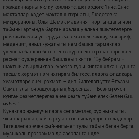
гражданнарны яклау көллияте, шәһәрдәге 1нче, 2нче
мәктәпләр, кадет мәктәп-интернаты, Людоговка
микрорайоны, Олы Шәмәк мәдәният йортындагы чәй
табыны артында барган аралашу өлкән яшьтәгеләргә
районыбызны үстерүдә: сәламәтлек сак­лау, мәгариф,
мәдәният, авыл хуҗалыгы һәм башка тармаклар
үсешенә бәяләп бетергесез зур өлеш керткәннәре өчен
рәхмәт сүзләреннән башланып китте. “Бу бәйрәм –
шактый авырлыклар күрергә туры килгән өлкән буынга
тиеш­ле хөрмәт һәм ихтирам билгесе, аларга фидакарь
хезмәтләре өчен рәхмәт, – дип билгеләп үтте Әгъзам
Самат улы, очрашуларның берсендә. – Безнең өчен
куйган хезмәтләрегез өчен сезгә түбәнчелек белән баш
иябез!”
Кунаклар җыелучыларга сәламәтлек, рух нык­лы­гы,
якыннарының кайгыр­туын тоеп яшәүләрен те­лә­деләр.
Тәтешлеләр өчен сый-нигъ­­мәт тулы табын белән бергә,
музыкаль программа да әзерләнгән иде.