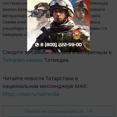
системасын үстерүдә һәм яшь буынны тәрбияләүдә
бәяләп бетергесез өлеш керткән педагогия хезмәте
ветераннарына аерым ихтирам белдерәсем килә.
Сезнең өчен иң зур бәхет – бу укучыларыгызның
уңышлары икәнлеген беләм. Алар сезне һәрвакытта
сөендереп һәм илһамландырып ­торсыннар!”
Следите за самым важным и интересным в
Telegram-канале
Татмедиа
Читайте новости Татарстана в
национальном мессенджере MАХ:
https://max.ru/tatmedia
Перейти на страницу новости