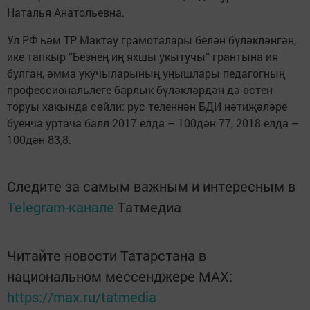
Наталья Анатольевна.
Ул РФ һәм ТР Мактау грамоталары белән бүләкләнгән,
ике тапкыр “Безнең иң яхшы укы­тучы” грантына ия
булган, әмма укучыларының уңышлары педагог­ның
про­фессио­нальлеге барлык бүләкләрдән дә өстен
торуы хакында сөйли: рус теленнән БДИ нәтиҗәләре
буенча уртача балл 2017 елда – 100дән 77, 2018 елда –
100дән 83,8.
Следите за самым важным и интересным в
Telegram-канале
Татмедиа
Читайте новости Татарстана в
национальном мессенджере MАХ:
https://max.ru/tatmedia