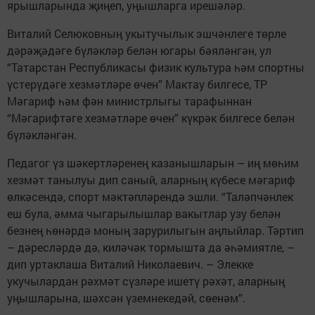
ярышларында җиңеп, уңышларга ирешәләр.
Виталий Селюковның укытучылык эш­чәнлеге төрле
дәрәҗәдәге бүләкләр белән югары бәяләнгән, ул
“Татарстан Республикасы физик культура һәм спортны
үстерүдәге хезмәтләре өчен” Мактау билгесе, ТР
Мәгариф һәм фән министрлыгы тарафыннан
“Мәгарифтәге хезмәтләре өчен” күкрәк билгесе белән
бүләкләнгән.
Педагог үз шәкертләренең казаныш­ларын – иң мөһим
хезмәт танылуы дип саный, аларның күбесе мәгариф
өлкәсендә, спорт мәктәпләрендә эшли. “Таләпчәнлек
еш була, әмма чыгарылышлар вакытлар узу белән
безнең һөнәрдә моның зарурилыгын аңлыйлар. Тәртип
– дәресләрдә дә, киләчәк тормышта да әһәмиятле, –
дип уртаклаша Виталий Николаевич. – Элекке
укучылардан рәхмәт сүзләре ишетү рәхәт, аларның
уңышларына, шәхсән үземнекедәй, сөенәм”.