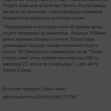
Утырту өчен агач үсентеләре Лесхоз, Республикада
эшләүче 50 питомник, Саба районында урнашкан
селекцион-орлыкчылык үзәгеннән алына.
“Территориягә агач утырту өчен 40 меңнән артык
утырту материалы кулланылачак. Акциядә 2000нән
артык кешенең катнашуы көтелә. Татарстанда
урманнарны торгызу эшләре өстенлекле бурыч
санала. ТР Президенты катнашында узган “Урман
утырту көне” язгы акциясе кысаларында 600 га
мәйданда 2,5 млн агач утыртылды”, - дип әйтте
Тимур Галиев.
Бу хакта тулырак: https://tatar-
inform.tatar/news/2018/10/04/172796/