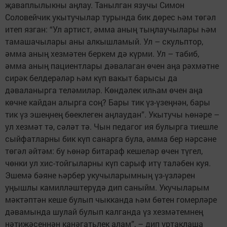
җаваплылыкны аңлау. Танылган язучы Симон
Соловейчик укытучылар турында бик дөрес һәм төгәл
итеп язган: “Ул артист, әмма аның тыңлаучылары һәм
тамашачылары аны алкышламый. Ул – скульптор,
әмма аның хезмәтен беркем дә күрми. Ул – табиб,
әмма аның пациентлары дәвалаган өчен аңа рәхмәтне
сирәк белдерәләр һәм күп вакыт барысы да
дәваланырга теләмиләр. Көндәлек илһам өчен аңа
көчне кайдан алырга соң? Бары тик үз-үзеңнән, бары
тик үз эшеңнең бөеклеген аңлаудан”. Укытучы һөнәре –
ул хезмәт тә, сәләт тә. Чын педагог ия булырга тиешле
сыйфатларны бик күп санарга була, әмма бер нәрсәне
төгәл әйтәм: бу һөнәр битараф кешеләр өчен түгел,
чөнки ул хис-тойгыларны күп сарыф итү таләбен куя.
Эшемә бәяне һәрбер укучыларымның үз-үзләрен
уңышлы камилләштерүдә дип саныйм. Укучыларым
мәктәптән кеше булып чыкканда һәм бөтен гомерләре
дәвамында шулай булып калганда үз хезмәтемнең
нәтиҗәсеннән канәгатьлек алам”, – дип уртаклаша