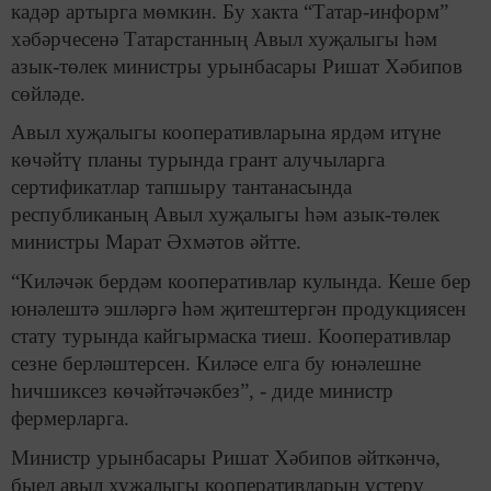
кадәр артырга мөмкин. Бу хакта “Татар-информ”
хәбәрчесенә Татарстанның Авыл хуҗалыгы һәм
азык-төлек министры урынбасары Ришат Хәбипов
сөйләде.
Авыл хуҗалыгы кооперативларына ярдәм итүне
көчәйтү планы турында грант алучыларга
сертификатлар тапшыру тантанасында
республиканың Авыл хуҗалыгы һәм азык-төлек
министры Марат Әхмәтов әйтте.
“Киләчәк бердәм кооперативлар кулында. Кеше бер
юнәлештә эшләргә һәм җитештергән продукциясен
стату турында кайгырмаска тиеш. Кооперативлар
сезне берләштерсен. Киләсе елга бу юнәлешне
һичшиксез көчәйтәчәкбез”, - диде министр
фермерларга.
Министр урынбасары Ришат Хәбипов әйткәнчә,
быел авыл хуҗалыгы кооперативларын үстерү