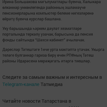
Ирина Большакова мәгълүматлары буенча, Халыкара
өлкәннәр ункөнлегендә районның эшләмәүче
пенсионерларына компьютер белеме нигезләренә
өйрәтү буенча курс­лар башлана.
Уку барышында һәркем дәүләт хезмәтләре
порталында теркәлү узачак, барысына да пенсия
фонды сайтында “Шәхси кабинет” ачылачак.
Дәресләр Тәтештәге 1нче урта мәктәптә үтәчәк. Укырга
теләге булганнар гариза бирү өчен РПФның Тәтеш
районы Идарәсенә мөрәҗәгать итәргә тиешләр.
Следите за самым важным и интересным в
Telegram-канале
Татмедиа
Читайте новости Татарстана в