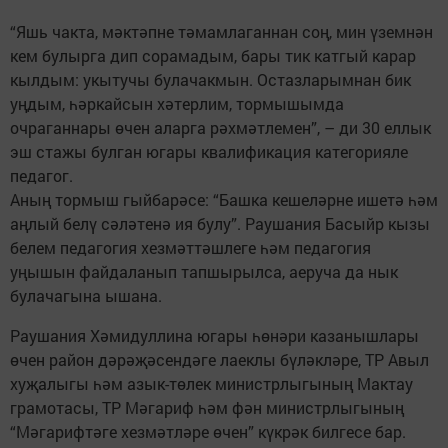
“Яшь чакта, мәктәпне тәмамлаганнан соң, мин үземнән
кем булырга дип сорамадым, бары тик катгый карар
кылдым: укытучы булачакмын. Остазларымнан бик
уңдым, һәркайсын хәтерлим, тормышымда
очраганнары өчен аларга рәхмәтлемен”, – ди 30 еллык
эш стажы булган югары квалификация категорияле
педагог.
Аның тормыш гыйбарәсе: “Башка кешеләрне ишетә һәм
аңлый белү сәләтенә ия булу”. Раушания Басыйр кызы
белем педагогия хезмәттәшлеге һәм педагогия
уңышын файдаланып тапшырылса, аеруча да нык
булачагына ышана.
Раушания Хәмидуллина югары һө­нәри казанышлары
өчен район дәрәҗәсендәге лаеклы бүләкләре, ТР Авыл
хуҗалыгы һәм азык-төлек министрлыгының Мактау
грамотасы, ТР Мәгариф һәм фән министрлыгының
“Мәгарифтәге хезмәтләре өчен” күк­рәк билгесе бар.