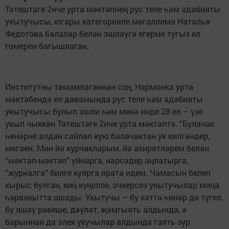
Тәтештәге 2нче урта мәктәпнең рус теле һәм әдәбияты
укытучысы, югары категорияле мөгаллимә Наталья
Федотова балалар белән эшләүгә егерме тугыз ел
гомерен багышлаган.
Институтны тәмамлаганнан соң, Нармонка урта
мәктәбендә ел дәвамында рус теле һәм әдәбияты
укытучысы булып эшли һәм менә инде 28 ел – үзе
укып чыккан Тәтештәге 2нче урта мәктәптә. “Булачак
һөнәрне алдан сайлап кую балачактан ук килгәндер,
мөгаен. Мин йә курчакларым, йә ахирәтләрем белән
“мәктәп-мәктәп” уйнарга, нәрсәдер аңлатырга,
“журналга” билге куярга ярата идем. Чамасын белеп
кырыс булган, киң күңелле, эчкерсез укытучылар миңа
һәрвакытта ошады. Укытучы – бу хәтта һөнәр дә түгел,
бу яшәү рәвеше, дәүләт, җәмгыять алдында, ә
барыннан да элек укучылар алдында гаять зур