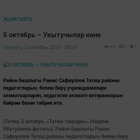
ҖӘМГЫЯТЬ
5 октябрь – Укытучылар көне
tetyushy,
5 октябрь 2018 - 08:24
645
0
0
Район башлыгы Рәмис Сафиуллов Тәтеш районы
педагогларын, белем бирү учреждениеләре
хезмәткәрләрен, педагогия хезмәте ветераннарын
бәйрәм белән тәбрик итә.
(Тәтеш, 5 октябрь, «Тәтеш таңнары», Мәдинә
Ибәтуллина фотосы). Район башлыгы Рәмис
Сафиуллов Тәтеш районы педагогларын, белем бирү