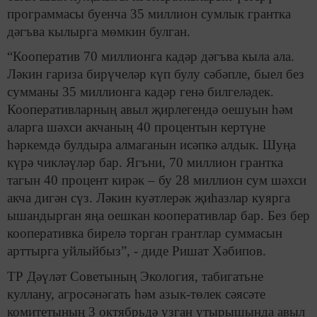
программасы буенча 35 миллион сумлык грантка
дәгъва кылырга мөмкин булган.
“Кооператив 70 миллионга кадәр дәгъва кыла ала.
Ләкин гариза бирүчеләр күп булу сәбәпле, быел без
сумманы 35 миллионга кадәр генә билгеләдек.
Кооперативларның авыл җирлегендә оешуын һәм
аларга шәхси акчаның 40 процентын кертүне
һәркемдә булдыра алмаганын исәпкә алдык. Шуңа
күрә чикләүләр бар. Ягъни, 70 миллион грантка
тагын 40 процент кирәк – бу 28 миллион сум шәхси
акча дигән сүз. Ләкин куәтлерәк җиһазлар куярга
ышандырган яңа оешкан кооперативлар бар. Без бер
кооперативка бирелә торган грантлар суммасын
арттырга уйлыйбыз”, - диде Ришат Хәбипов.
ТР Дәүләт Советының Экология, табигатьне
куллану, агросәнәгать һәм азык-төлек сәясәте
комитетының 3 октябрьдә узган утырышында авыл