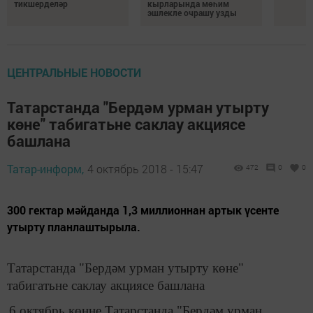
тикшерделәр
кырларында мөһим
эшлекле очрашу узды
ЦЕНТРАЛЬНЫЕ НОВОСТИ
Татарстанда "Бердәм урман утырту
көне" табигатьне саклау акциясе
башлана
Татар-информ,
4 октябрь 2018 - 15:47
472
0
0
300 гектар мәйданда 1,3 миллионнан артык үсенте
утырту планлаштырыла.
Татарстанда "Бердәм урман утырту көне"
табигатьне саклау акциясе башлана
6 октябрь көнне Татарстанда "Бердәм урман