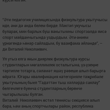
“Әти педагогия училищесында физкультура укытучысы
иде, әни дә анда белем бирде. Мәктәп укучысы
буларак, мин барлык буш вакытымны спортзалда яисә
спорт мәйданчыгында уздыр­дым. Әти-әнием
үрнәгендә һөнәр сайладым, бу вазифама әйләнде”, –
ди Виталий Николаевич.
Ул утыз елга якын диярлек физкультура курсы
студентларын мөгаллимлек осталыгына, үз-үзеңне
тәртипле тотарга, сәламәт яшәү рәвеше алып барырга
өйрәтә. Югары квалификация категорияле тәҗрибәле
укытучының быел “Гадәттән тыш хәлләрдә сак­лау”
белгечлеге буенча студентларның беренче
чыгарылышы булган.
Виталий Николаевич өстәл теннисы секциясе алып
бара, һәм аның спортчылары район, республика