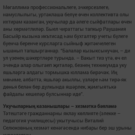
Мөгаллимә профессиональлеге, эчкерсезлеге,
намуслылыгы, уртаклаша белүе өчен коллективта олы
ихтирам казанган, укучылар да әлеге сыйфатлары өчен
аны хөрмәтлиләр. Быел чираттагы тапкыр Раушания
Басыйр кызына икътисад һәм бухгалтер учеты бүлеге
буенча беренче курсларга сыйныф җитәкчелеген
ышанып тапшырганнар. “Балалар кызыксынучан, – ди
ул үзенең шәкертләре турында. – Вакыт тиз үтә, өч ел
эчендә алар олыгаеп җитәләр, безнең техникумда уку
яшьләргә алдагы тормышка юллама бирәчәк. Иң
мөһиме, әлбәттә, яшьләр акыллы, үзләре һәм тирә-як
дөнья белән бер дулкында яшәрлек, җәмгыятькә
файдалы кешеләр булсыннар иде”.
Укучыларның казанышлары – хезмәткә бәяләмә
Тәтештәге гражданнарны яклау көллияте (элекке –
педагогия училищесы) укытучысы Виталий
Селюковның хезмәт кенәгәсендә нибары бер эш урыны
күрсәтелгән.