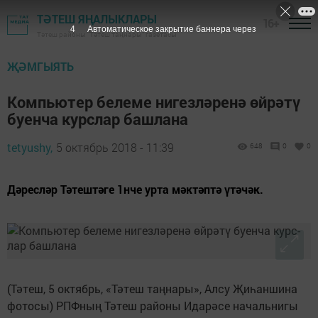
ТӘТЕШ ЯҢАЛЫКЛАРЫ
16+
3
Автоматическое закрытие баннера через
Тәтеш районы "Тәтеш таңнары" газетасы
ҖӘМГЫЯТЬ
Компьютер белеме нигезләренә өйрәтү
буенча курс­лар башлана
tetyushy,
5 октябрь 2018 - 11:39
648
0
0
Дәресләр Тәтештәге 1нче урта мәктәптә үтәчәк.
(Тәтеш, 5 октябрь, «Тәтеш таңнары», Алсу Җиһаншина
фотосы) РПФның Тәтеш районы Идарәсе начальнигы