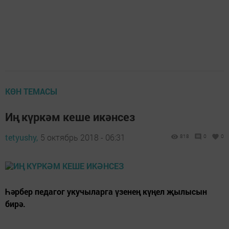
КӨН ТЕМАСЫ
Иң күркәм кеше икәнсез
tetyushy,
5 октябрь 2018 - 06:31
818
0
0
Һәрбер педагог укучыларга үзенең күңел җылысын
бирә.