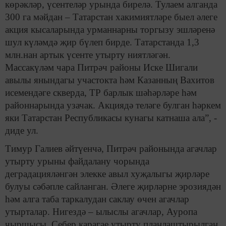
көрәкләр, үсентеләр урында бирелә. Тулаем алганда
300 га мәйдан – Татарстан хакимиятләре быел әлеге
акция кысаларында урманнарны торгызу эшләренә
шул күләмдә җир бүлеп бирде. Татарстанда 1,3
млн.нан артык үсенте утырту ниятләгән.
Массакүләм чара Питрәч районы Иске Шигали
авылы янындагы участокта һәм Казанның Вахитов
исемендәге скверда, ТР барлык шәһәрләре һәм
районнарында узачак. Акциядә теләге булган һәркем
яки Татарстан Республикасы кунагы катнаша ала”, -
диде ул.
Тимур Галиев әйтүенчә, Питрәч районында агачлар
утырту урыны файдалану чорында
деградацияләнгән элекке авыл хуҗалыгы җирләре
булуы сәбәпле сайланган. Әлеге җирләрне эрозиядән
һәм алга таба таркалудан саклау өчен агачлар
утырталар. Нигездә – ылыслы агачлар, Ауропа
чыршысы, Себер карагае утырту планлаштырылган.