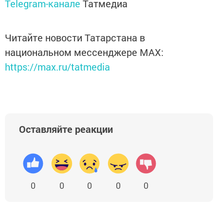
Telegram-канале
Татмедиа
Читайте новости Татарстана в
национальном мессенджере MАХ:
https://max.ru/tatmedia
Оставляйте реакции
0
0
0
0
0