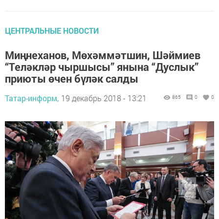
ЦЕНТРАЛЬНЫЕ НОВОСТИ
Миңнеханов, Мөхәммәтшин, Шәймиев
“Теләкләр чыршысы” янына “Дуслык”
приюты өчен бүләк салды
Татар-информ,
19 декабрь 2018 - 13:21
865
0
0