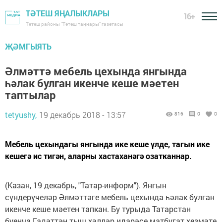
ТӘТЕШ ЯҢАЛЫКЛАРЫ
16+
Тәтеш районы "Тәтеш таңнары" газетасы
ҖӘМГЫЯТЬ
Әлмәттә мебель цехында янгында
һәлак булган икенче кеше мәетен
таптылар
tetyushy,
19 декабрь 2018 - 13:57
816
0
0
Мебель цехындагы янгында ике кеше үлде, тагын ике
кешегә ис тигән, аларны хастаханәгә озатканнар.
(Казан, 19 декабрь, "Татар-информ"). Янгын
сүндерүчеләр Әлмәттәге мебель цехында һәлак булган
икенче кеше мәетен тапкан. Бу турыда Татарстан
буенча Гадәттән тыш хәлләр идарәсе матбугат хезмәте