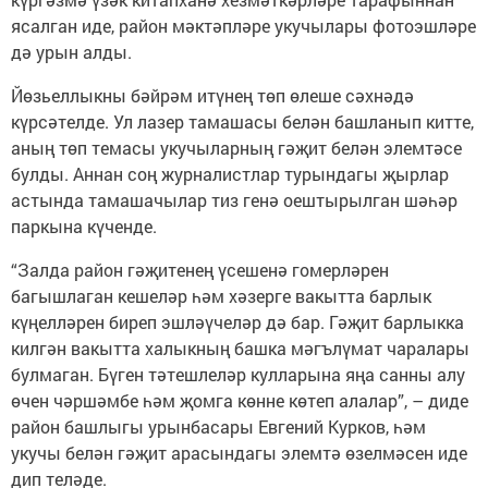
ясалган иде, район мәктәпләре укучылары фотоэшләре
дә урын алды.
Йөзьеллыкны бәйрәм итүнең төп өлеше сәхнәдә
күрсәтелде. Ул лазер тамашасы белән башланып китте,
аның төп темасы укучыларның гәҗит белән элемтәсе
булды. Аннан соң журналистлар турындагы җырлар
астында тамашачылар тиз генә оештырылган шәһәр
паркына күченде.
“Залда район гәҗитенең үсешенә гомерләрен
багышлаган кешеләр һәм хәзерге вакытта барлык
күңелләрен биреп эшләүчеләр дә бар. Гәҗит барлыкка
килгән вакытта халыкның башка мәгълүмат чаралары
булмаган. Бүген тәтешлеләр кулларына яңа санны алу
өчен чәршәмбе һәм җомга көнне көтеп алалар”, – диде
район башлыгы урынбасары Евгений Курков, һәм
укучы белән гәҗит арасындагы элемтә өзелмәсен иде
дип теләде.