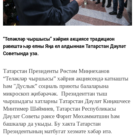
“Теләкләр чыршысы” хәйрия акциясе традицион
рәвештә һәр елны Яңа ел алдыннан Татарстан Дәүләт
Советында уза.
Татарстан Президенты Рөстәм Миңнеханов
“Теләкләр чыршысы” хәйрия акциясендә катнашты
һәм "Дуслык” социаль приюты балаларына
микроскоп җибәрәчәк. Президенттан тыш
чыршыдагы хатларны Татарстан Дәүләт Киңәшчесе
Минтимер Шәймиев, Татарстан Республикасы
Дәүләт Советы рәисе Фәрит Мөхәммәтшин һәм
башкалар да укыды. Бу хакта Татарстан
Президентының матбугат хезмәте хәбәр итә.