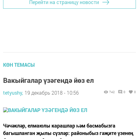
Перейти на страницу новости
КӨН ТЕМАСЫ
Вакыйгалар үзәгендә йөз ел
tetyushy,
19 декабрь 2018 - 10:56
742
0
0
Чәчәкләр, елмаюлы карашлар һәм басмабызга
багышланган җылы сүзләр: районыбыз гәҗите үзенең