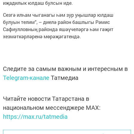
иҗадилык юлдаш булсын иде.
Сезгә илһам чыганагы һәм зур уңышлар юлдаш
булуын телим”, – диелә район башлыгы Рәмис
Сафиулловның районда яшәүчеләргә һәм гәҗит
хезмәткәрләренә мөрәҗәгатендә.
Следите за самым важным и интересным в
Telegram-канале
Татмедиа
Читайте новости Татарстана в
национальном мессенджере MАХ:
https://max.ru/tatmedia