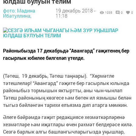
юлдаш булуын телим
фото: Мадина
19 декабрь 2018 -
1035
0
0
Ибатуллина,
11:18
Районыбызда 17 декабрьдә “Авангард” гәҗитенең бер
гасырлык юбилее билгеләп үтелде.
(Тәтеш, 19 декабрь, Тәтеш таңнары). “Хөрмәтле
тәтешлеләр! “Авангард” гәҗите бер гасырлык юлында
районыбыз тормышын яктырт­ты, аны чын-чынлап
Тәтеш районының көзгесе һәм бөтен ил язмышы белән
тыгыз бәйләнгән тарихи елъязма дип атарга мөмкин.
Әлеге бәйрәмдә гәҗит редакциясе хезмәткәрләренә
хезмәтләре һәм иҗатлары өчен рәхмәт белдерәсе килә.
Сезгә барлык алгы башлангычларыгызда уңышлар,