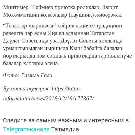
Минтимер Шәймиев приютка роликлар, Фәрит
Мөхәммәтшин колакчалар (наушник) җибәрәчәк.
“Теләкләр чыршысы” хәйрия акциясе традицион
рәвештә һәр елны Яңа ел алдыннан Татарстан
Дәүләт Советында уза. Дәүләт Советы холлында
урнаштырылган чыршыда Кыш бабайга балалар
йортларында һәм социаль приютларда тәрбияләнүче
балалар хатлары эленә.
Фото: Рамиль Гали
Бу хакта тулырак: https://tatar-
inform.tatar/news/2018/12/19/177367/
Следите за самым важным и интересным в
Telegram-канале
Татмедиа