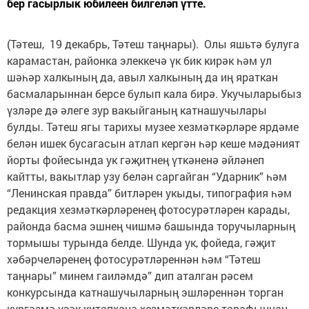
бер гасырлык юбилеен билгеләп үтте.
(Тәтеш, 19 декабрь, Тәтеш таңнары). Олы яшьтә булуга
карамастан, районка элеккечә үк бик кирәк һәм ул
шәһәр халкының да, авыл халкының да иң яраткан
басмаларыннан берсе булып кала бирә. Укучыларыбыз
үзләре дә әлеге зур вакыйганың катнашучылары
булды. Тәтеш ягы тарихы музее хезмәткәрләре ярдәме
белән ишек бусагасын атлап кергән һәр кеше мәдәният
йорты фойесында ук гәҗитнең үткәненә әйләнеп
кайтты, вакытлар узу белән саргайган “Ударник” һәм
“Ленинская правда” битләрен укыды, типог­рафия һәм
редакция хезмәткәрләренең фотосурәтләрен карады,
районда басма эшнең чишмә башында торучыларның
тормышы турында белде. Шунда ук, фойеда, гәҗит
хәбәрчеләренең фотосурәтләреннән һәм “Тәтеш
таңнары” минем гаиләмдә” дип аталган рәсем
конкурсында катнашучыларның эшләреннән торган
күргәзмә үзәк китапханә хезмәткәрләре тарафыннан