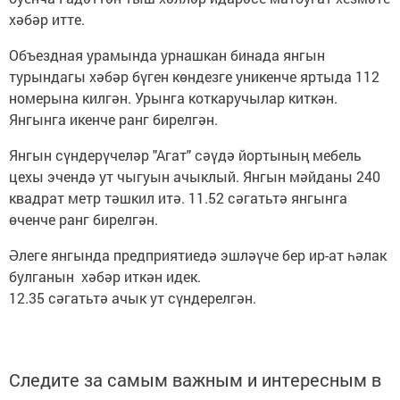
хәбәр итте.
Объездная урамында урнашкан бинада янгын
турындагы хәбәр бүген көндезге уникенче яртыда 112
номерына килгән. Урынга коткаручылар киткән.
Янгынга икенче ранг бирелгән.
Янгын сүндерүчеләр "Агат" сәүдә йортының мебель
цехы эчендә ут чыгуын ачыклый. Янгын мәйданы 240
квадрат метр тәшкил итә. 11.52 сәгатьтә янгынга
өченче ранг бирелгән.
Әлеге янгында предприятиедә эшләүче бер ир-ат һәлак
булганын хәбәр иткән идек.
12.35 сәгатьтә ачык ут сүндерелгән.
Следите за самым важным и интересным в