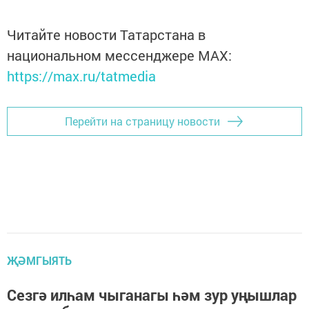
Читайте новости Татарстана в
национальном мессенджере MАХ:
https://max.ru/tatmedia
Перейти на страницу новости
ҖӘМГЫЯТЬ
Сезгә илһам чыганагы һәм зур уңышлар