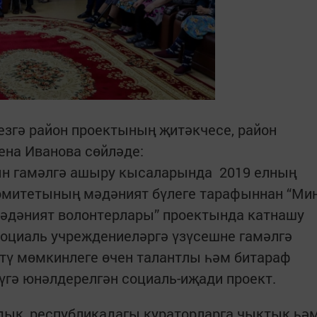
згә район проектының җитәкчесе, район
ена Иванова сөйләде:
ын гамәлгә ашыру кысаларында 2019 елның
омитетының мәдәният бүлеге тарафыннан “Ми
әдәният волонтерлары” проектында катнашу
социаль учреж­дениеләргә үзүсешне гамәлгә
тү мөмкинлеге өчен талантлы һәм битараф
гә юнәл­дерелгән социаль-иҗади проект.
дык, республикадагы кураторларга чыктык һә