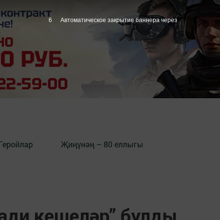
5
Автоматическое закрытие баннера через
Геройлар
Җиңүнәң – 80 еллыгы
ади кешеләр” булды