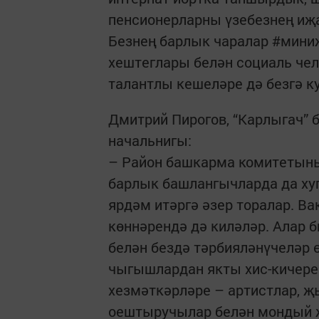
пенсионерларны үзебезнең 
Безнең барлык чаралар #мини
хештеглары белән социаль чел
талантлы кешеләре дә безгә к
Дмитрий Пирогов, “Карлы­гач” 
начальнигы:
– Район башкарма комитеты­н
барлык башлангычларда да ху
ярдәм итәргә әзер торалар. В
көннәрендә дә киләләр. Алар б
белән бездә тәрбияләнүчеләр 
чыгышлардан якты хис-кичере
хезмәткәрләре – артистлар, 
оештыручылар белән мондый 