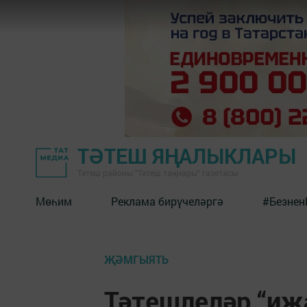
ТӘТЕШ ЯҢАЛЫКЛАРЫ
Тәтеш районы "Тәтеш таңнары" газетасы
Мөһим
Реклама бирүчеләргә
#Безнен
ҖӘМГЫЯТЬ
Тәтешлеләр “иҗ