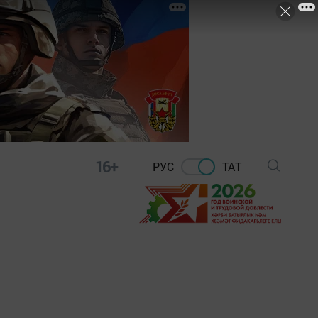
16+
РУС
ТАТ