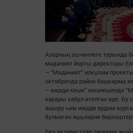
Аларның эшчәнлеге турында бе
мәдәният йорты директоры Ел
– “Мәдәният” илкүләм проект
октябрендә район башкарма к
– иҗади кеше” юнәлешендә “М
карары кабул ителгән иде. Бу 
ашыру һәм иҗади ярдәм күрсә
булмаган яшьләрне берләштерү
Без активистлар төркеме җый­