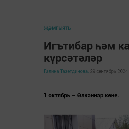
ҖӘМГЫЯТЬ
Игътибар һәм к
күрсәтәләр
Галина Тазетдинова,
29 сентябрь 2024 
1 октябрь – Өлкәннәр көне.