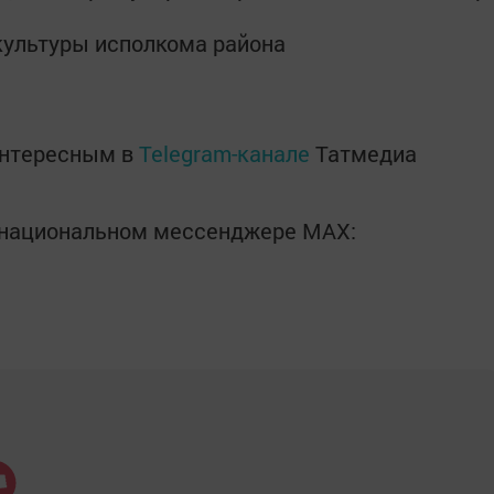
культуры исполкома района
интересным в
Telegram-канале
Татмедиа
в национальном мессенджере MАХ: