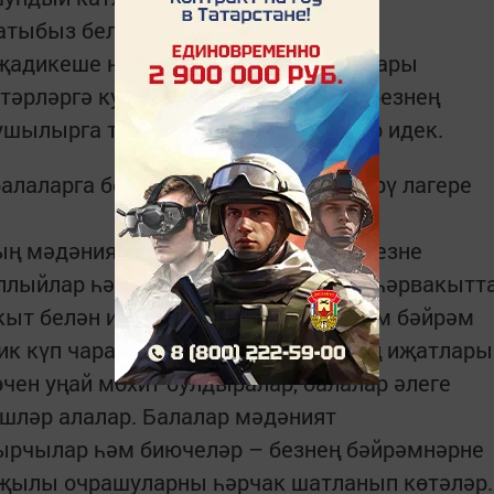
иҗатыбыз белән рухландырдык.
җадикеше һәм #мәдә­ниятволонтерлары
тәрләргә куелып бара, әгәр шәһәребезнең
ушылырга теләсә, без бик шат булыр идек.
балаларга белем бирү-сәламәт­ләндерү лагере
ың мәдәният бүлеге волонтерлары безне
плыйлар һәм һәр бәйрәмне бизәүдә һәрвакытт
акыт белән исәпләшмичә, безгә ял һәм бәйрәм
ик күп чаралар үткәрәләр, үзләренең иҗатлары
өчен уңай мохит булдыралар, балалар әлеге
шләр алалар. Балалар мәдәният
җырчылар һәм биючеләр – безнең бәйрәмнәрне
җылы очрашуларны һәрчак шатланып көтәләр.