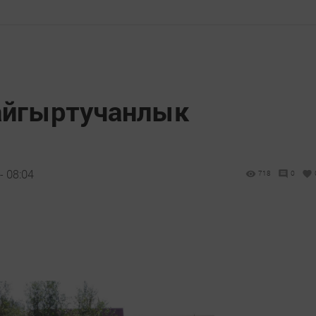
айгыртучанлык
- 08:04
718
0