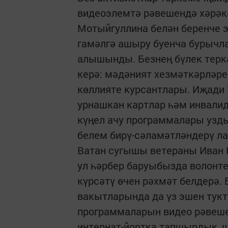
видеоэлемтә рәвешендә хәрәкә
Мотыйгуллина белән беренче 
гамәлгә ашыру буенча бурычла
алышынды. Безнең бүлек теркә
керә: мәдәният хезмәткәрләре
көллияте курсантлары. Иҗади
урнашкан картлар һәм инвалид
күңел ачу программалары узд
белем бирү-сәламәтләндерү ла
Ватан сугышы ветераны Иван 
ул һәрбер баруыбызда волон
күрсәтү өчен рәхмәт белдерә.
вакытларында да үз эшен тукт
программаларын видео рәвеше
интернат-йортка тапшырдык, 