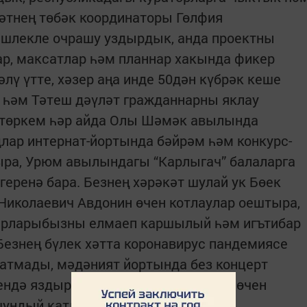
тнең төбәк коор­динаторы Гөлфия
эшлекле очрашу уздырдык, анда проектны
р, максатлар һәм планнар хакында фикер
лү үтте, хәзер аңа инде 50дән күбрәк кеше
 һәм Тәтеш дәүләт гражданнарны яклау
 төркем һәр айда Олы Шәмәк авылында
лар интернат-йортында бәйрәм һәм конкурс-
ыра, Урюм авылындагы “Карлыгач” балаларга
геренә бара. Безнең хәрәкәт шулай ук Бөек
Николаевич Авдонин өчен котлаулар оештыра,
терларыбызны елмаеп каршылый һәм игътибар
 Безнең бүлек хәтта коронавирус пандемиясе
атмады, мәдәният йортында без концерт
ндә яздырдык һәм аларны күрсәтү өчен
шундый катлаулы вакытларда да