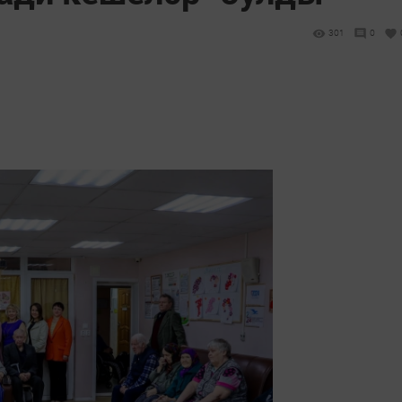
301
0