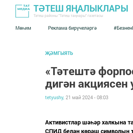
ТӘТЕШ ЯҢАЛЫКЛАРЫ
Тәтеш районы "Тәтеш таңнары" газетасы
Мөһим
Реклама бирүчеләргә
#Безнен
ҖӘМГЫЯТЬ
«Тәтештә форп
дигән акциясен
tetyushy,
21 май 2024 - 08:03
Активистлар шәһәр халкына 
СПИД белән көрәш символын 