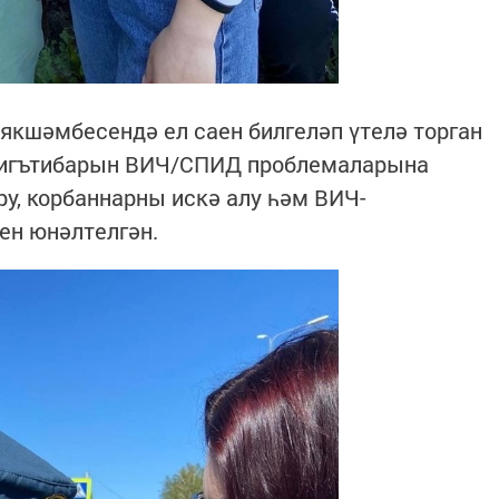
якшәмбесендә ел саен билгеләп үтелә торган
ң игътибарын ВИЧ/СПИД проблемаларына
у, корбаннарны искә алу һәм ВИЧ-
ен юнәлтелгән.