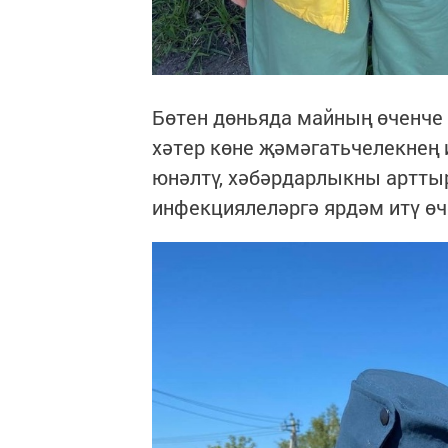
Бөтен дөньяда майның өченче 
хәтер көне җәмәгатьчелекне
юнәлтү, хәбәрдарлыкны арттыр
инфекциялеләргә ярдәм итү өч