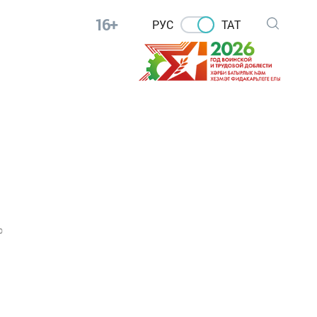
16+
РУС
ТАТ
0