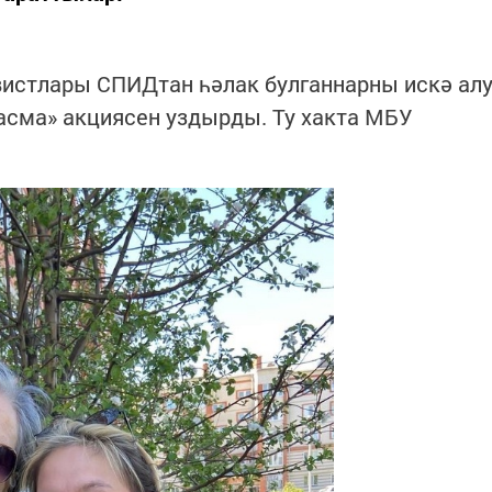
вистлары СПИДтан һәлак булганнарны искә ал
асма» акциясен уздырды. Ту хакта МБУ