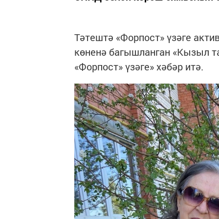
Тәтештә «Форпост» үзәге акти
көненә багышланган «Кызыл т
«Форпост» үзәге» хәбәр итә.