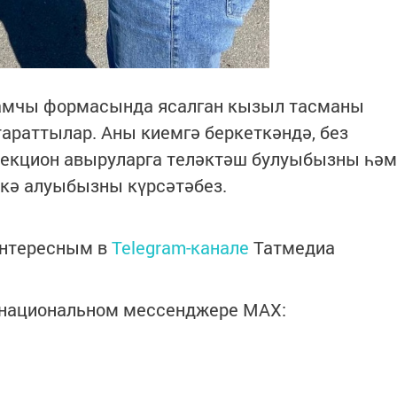
тамчы формасында ясалган кызыл тасманы
араттылар. Аны киемгә беркеткәндә, без
фекцион авыруларга теләктәш булуыбызны һәм
кә алуыбызны күрсәтәбез.
интересным в
Telegram-канале
Татмедиа
в национальном мессенджере MАХ: