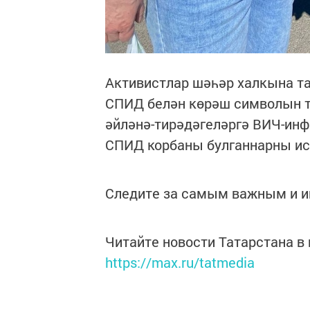
Активистлар шәһәр халкына 
СПИД белән көрәш символын т
әйләнә-тирәдәгеләргә ВИЧ-ин
СПИД корбаны булганнарны ис
Следите за самым важным и 
Читайте новости Татарстана 
https://max.ru/tatmedia