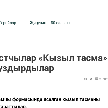
Геройлар
Җиңүнәң – 80 еллыгы
остчылар «Кызыл тасма»
 уздырдылар
185
0
тамчы формасында ясалган кызыл тасманы
тараттылар.