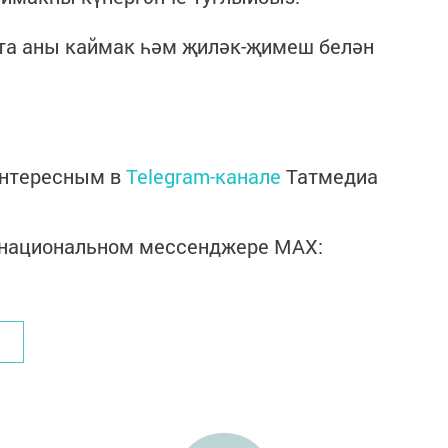
тта аны каймак һәм җиләк-җимеш белән
интересным в
Telegram-канале
Татмедиа
в национальном мессенджере MАХ: