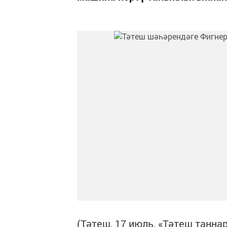
(Тәтеш, 17 июль, «Тәтеш таңн