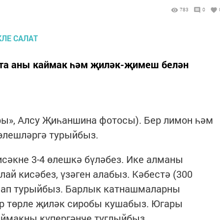
783
0
тта аны каймак һәм җиләк-җимеш белән
ары», Алсу Җиһаншина фотосы). Бер лимон һәм
өлешләргә турыйбыз.
сәкне 3-4 өлешкә бүләбез. Ике алманы
ай кисәбез, үзәген алабыз. Кәбестә (300
лап турыйбыз. Барлык катнашмаларны
әр төрле җиләк сиробы кушабыз. Югары
ймакны күпергәнче туглыйбыз.