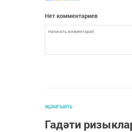
Нет комментариев
ҖӘМГЫЯТЬ
Гадәти ризыкла