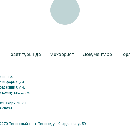
Гәзит турында
Мөхәррият
Документлар
Төр
аконом.
ме информации,
 редакций СМИ.
ым коммуникациям.
сентября 2018 г.
 связи,
70, Тетюшский р-н, г. Тетюши, ул. Свердлова, д. 59