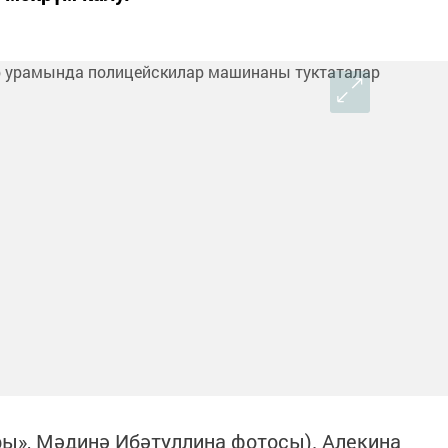
ары», Мәдинә Ибәтуллина фотосы). Алекина