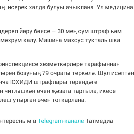
ң исерек хәлдә булуы ачыклана. Ул медицина
дереп йөрү бәясе – 30 мең сум штраф һәм
мәхрүм калу. Машина махсус тукталышка
тоинспекциясе хезмәткәрләре тарафыннан
әрен бозуның 79 очрагы теркәлә. Шул исәптән
енча ЮХИДИ штрафлары төрендәге
н читләшкән өчен җәзага тартыла, икесе
леш утырган өчен тоткарлана.
интересным в
Telegram-канале
Татмедиа