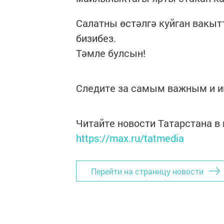
Салатны өстәлгә куйган вакы
бизибез.
Тәмле булсын!
Следите за самым важным и 
Читайте новости Татарстана 
https://max.ru/tatmedia
Перейти на страницу новости