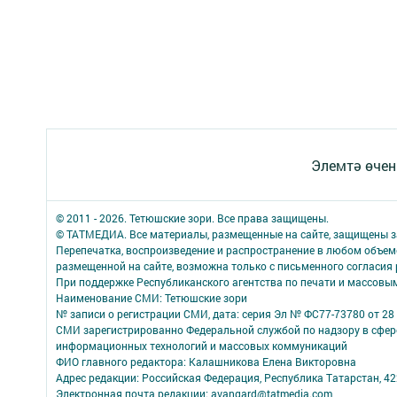
Элемтә өчен
© 2011 - 2026. Тетюшские зори. Все права защищены.
© ТАТМЕДИА. Все материалы, размещенные на сайте, защищены з
Перепечатка, воспроизведение и распространение в любом объе
размещенной на сайте, возможна только с письменного согласия
При поддержке Республиканского агентства по печати и массов
Наименование СМИ: Тетюшские зори
№ записи о регистрации СМИ, дата: серия Эл № ФС77-73780 от 28 
СМИ зарегистрированно Федеральной службой по надзору в сфере
информационных технологий и массовых коммуникаций
ФИО главного редактора: Калашникова Елена Викторовна
Адрес редакции: Российская Федерация, Республика Татарстан, 4223
Электронная почта редакции: avangard@tatmedia.com