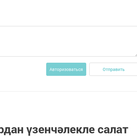
Отправить
Авторизоваться
рдан үзенчәлекле салат