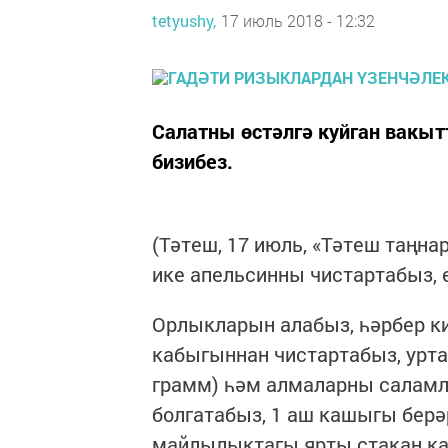
tetyushy,
17 июль 2018 - 12:32
Салатны өстәлгә куйган вакы
бизибез.
(Тәтеш, 17 июль, «Тәтеш таңн
ике апельсинны чистартабыз, 
Орлыкларын алабыз, һәрбер ки
кабыгыннан чистартабыз, уртал
грамм) һәм алмаларны салам
болгатабыз, 1 аш кашыгы бер
майлылыктагы ярты стакан ка