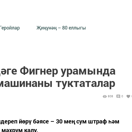
Геройлар
Җиңүнәң – 80 еллыгы
әге Фигнер урамында
машинаны туктаталар
808
0
дереп йөрү бәясе – 30 мең сум штраф һәм
мәхрүм калу.