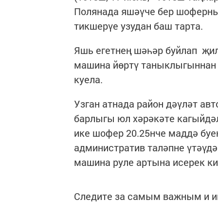
Полянада яшәүче бер шоферны
тикшерүе узудан баш тарта.
Яшь егетнең шәһәр буйлап җил
машина йөртү таныклыгыннан 
куела.
Узган атнада район дәүләт ав
барлыгы юл хәрәкәте кагыйдәл
ике шофер 20.25нче маддә бу
административ таләпне үтәүдә
машина руле артына исерек ки
Следите за самым важным и 