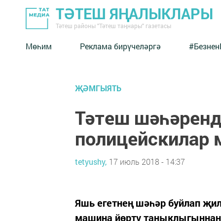
ТӘТЕШ ЯҢАЛЫКЛАРЫ
Тәтеш районы "Тәтеш таңнары" газетасы
Мөһим
Реклама бирүчеләргә
#Безнен
ҖӘМГЫЯТЬ
Тәтеш шәһәренд
полицейскилар 
tetyushy,
17 июль 2018 - 14:37
Яшь егетнең шәһәр буйлап җил
машина йөртү таныклыгыннан 