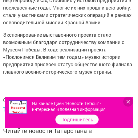
нефтепроводчиках, стоявших у истоков предприятия в
послевоенные годы. Многие их них прошли всю войну,
стали участниками стратегических операций в рамках
освободительной миссии Красной Армии.
Экспонирование выставочного проекта стало
возможным благодаря сотрудничеству компании с
Музеем Победы. В ходе реализации проекта
«Поклонимся Великим тем годам» музею истории
предприятия присвоен статус общественного филиала
главного военно-исторического музея страны.
Следите за самым важным и интересным в
На канале Дзен "Новости Тетюш" -
Telegram-канале
Татмедиа
интересная и полезная информация
Подпишитесь
Читайте новости Татарстана в