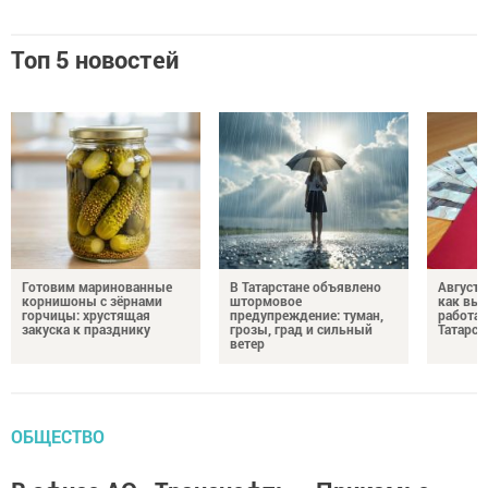
Топ 5 новостей
Готовим маринованные
В Татарстане объявлено
Августо
корнишоны с зёрнами
штормовое
как выр
горчицы: хрустящая
предупреждение: туман,
работа
закуска к празднику
грозы, град и сильный
Татарст
ветер
ОБЩЕСТВО