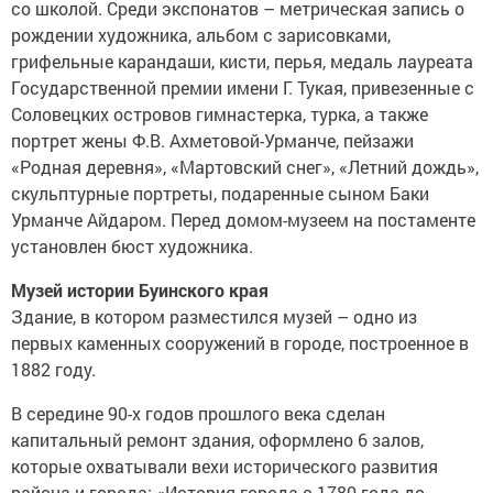
со школой. Среди экспонатов – метрическая запись о
рождении художника, альбом с зарисовками,
грифельные карандаши, кисти, перья, медаль лауреата
Государственной премии имени Г. Тукая, привезенные с
Соловецких островов гимнастерка, турка, а также
портрет жены Ф.В. Ахметовой-Урманче, пейзажи
«Родная деревня», «Мартовский снег», «Летний дождь»,
скульптурные портреты, подаренные сыном Баки
Урманче Айдаром. Перед домом-музеем на постаменте
установлен бюст художника.
Музей истории Буинского края
Здание, в котором разместился музей – одно из
первых каменных сооружений в городе, построенное в
1882 году.
В середине 90-х годов прошлого века сделан
капитальный ремонт здания, оформлено 6 залов,
которые охватывали вехи исторического развития
района и города: «История города с 1780 года до