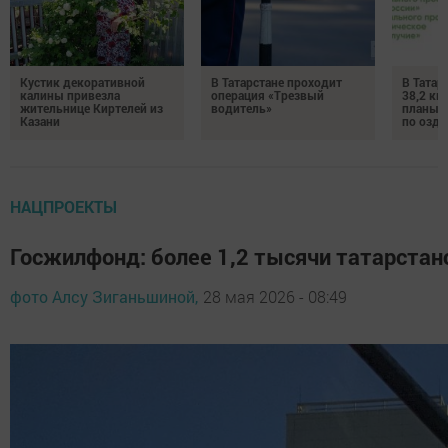
Кустик декоративной
В Татарстане проходит
В Татар
калины привезла
операция «Трезвый
38,2 км
жительнице Киртелей из
водитель»
планы 
Казани
по озд
НАЦПРОЕКТЫ
Госжилфонд: более 1,2 тысячи татарстан
фото Алсу Зиганьшиной,
28 мая 2026 - 08:49