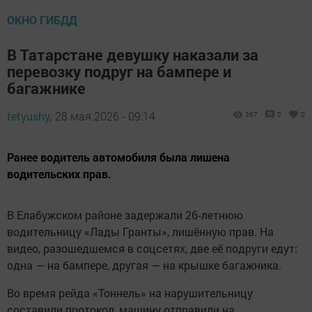
ОКНО ГИБДД
В Татарстане девушку наказали за
перевозку подруг на бампере и
багажнике
tetyushy,
28 мая 2026 - 09:14
367
0
0
Ранее водитель автомобиля была лишена
водительских прав.
В Елабужском районе задержали 26‑летнюю
водительницу «Лады Гранты», лишённую прав. На
видео, разошедшемся в соцсетях, две её подруги едут:
одна — на бампере, другая — на крышке багажника.
Во время рейда «Тоннель» на нарушительницу
составили протокол, машину отправили на