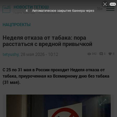
НОВОСТИ ТЕТЮШ
16+
3
Автоматическое закрытие баннера через
Газета "Авангард" - Тетюшский район
НАЦПРОЕКТЫ
Неделя отказа от табака: пора
расстаться с вредной привычкой
tetyushy,
28 мая 2026 - 10:12
352
0
0
С 25 по 31 мая в России проходит Неделя отказа от
табака, приуроченная ко Всемирному дню без табака
(31 мая).