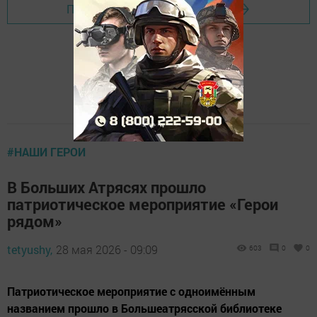
Перейти на страницу новости
#НАШИ ГЕРОИ
В Больших Атрясях прошло
патриотическое мероприятие «Герои
рядом»
tetyushy,
28 мая 2026 - 09:09
603
0
0
Патриотическое мероприятие с одноимённым
названием прошло в Большеатрясской библиотеке