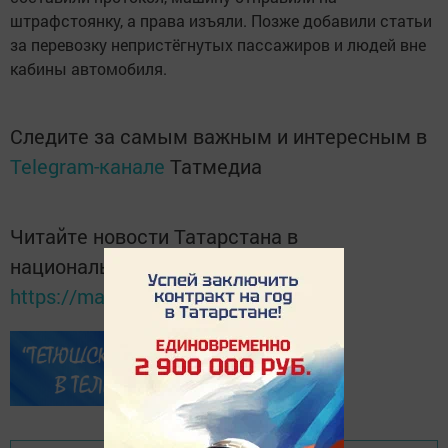
штрафстоянку, а права изъяли. Позже добавили статьи
за перевозку непристёгнутых пассажиров и людей вне
кабины автомобиля.
Следите за самым важным и интересным в
Telegram-канале
Татмедиа
Читайте новости Татарстана в
национальном мессенджере MАХ:
https://max.ru/tatmedia