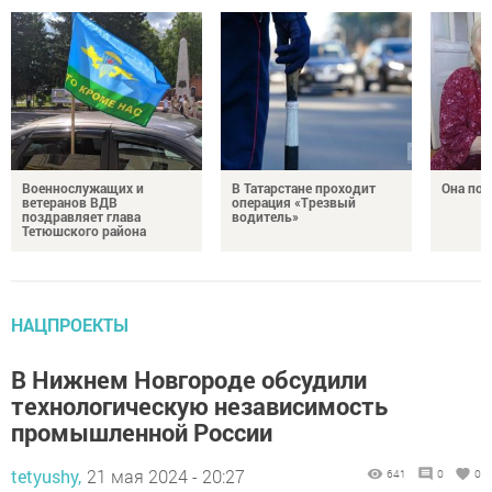
Военнослужащих и
В Татарстане проходит
Она по
ветеранов ВДВ
операция «Трезвый
поздравляет глава
водитель»
Тетюшского района
НАЦПРОЕКТЫ
В Нижнем Новгороде обсудили
технологическую независимость
промышленной России
tetyushy,
21 мая 2024 - 20:27
641
0
0