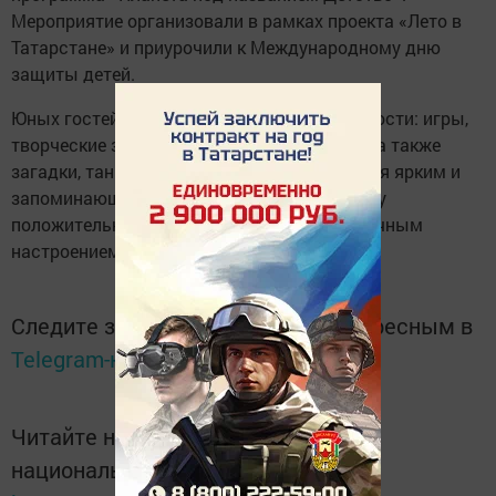
Мероприятие организовали в рамках проекта «Лето в
Татарстане» и приурочили к Международному дню
защиты детей.
Юных гостей ждали разнообразные активности: игры,
творческие задания, викторины, конкурсы, а также
загадки, танцы и песни. Праздник получился ярким и
запоминающимся — ребята получили массу
положительных эмоций и зарядились отличным
настроением.
Следите за самым важным и интересным в
Telegram-канале
Татмедиа
Читайте новости Татарстана в
национальном мессенджере MАХ: