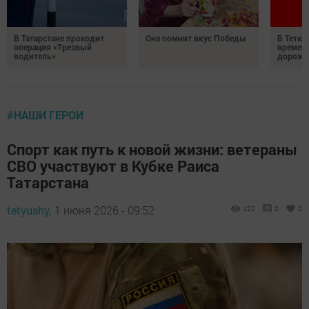
В Татарстане проходит
Она помнит вкус Победы
В Тетюш
операция «Трезвый
времен
водитель»
дорожн
#НАШИ ГЕРОИ
Спорт как путь к новой жизни: ветераны
СВО участвуют в Кубке Раиса
Татарстана
tetyushy,
1 июня 2026 - 09:52
420
0
0