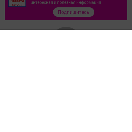
интересная и полезная информация
Подпишитесь
Контакты
О газете
Документы
Окно ГИБДД